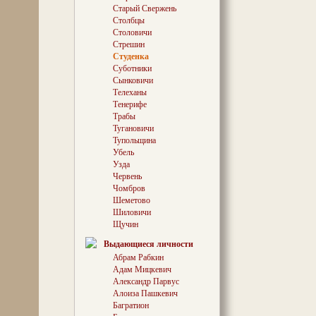
художественные
Старый Свержень
оказалась бы д
Столбцы
этого сюжета м
Столовичи
Микеланджело,
Стрешин
«Страшный Суд
Студенка
— дабы запечат
Суботники
праведный суд,
вершила Истор
Сынковичи
фаворитом, тр
Телеханы
Тенерифе
Обозревать ме
Трабы
из «партера» т
Тугановичи
— низинной ле
Тупольщина
и с «балкона» 
Убель
располагается 
Березины. К Бр
Узда
Борисова ведет
Червень
и с возвышения
Чомбров
неожиданно отк
Шеметово
потрясающая с
Шиловичи
феерическая п
Щучин
Занавес распах
― и, кажется, в
Выдающиеся личности
величественное
Абрам Рабкин
исполненное ко
Адам Мицкевич
человеческих 
Александр Парвус
Алоиза Пашкевич
Багратион
Исследователи 