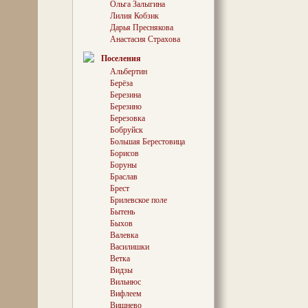
Ольга Залыгина
деревянный за
Лилия Кобзик
собой круглую 
Дарья Преснякова
дубовых бревен
Анастасия Страхова
четырехрядным
заполненными 
Поселения
Альбертин
Берёза
Как обороните
Березина
просуществовал 
Березино
Затем его подо
Березовка
администрация
Бобруйск
имения: от случ
Большая Берестовица
проводились дв
Борисов
годами заброш
нужный, он в к
Боруны
настолько, что 
Браслав
построили… тюр
Брест
замке напомина
Брилевское поле
сочащиеся водо
Бытень
полукилометре
Быхов
площади Старо
Валевка
именуется Зам
Василишки
Ветка
Видзы
Что же касаетс
Вильнюс
то ее уже в кон
Вифлеем
облюбовали для
Вишнево