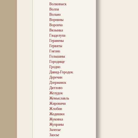
вездесущие Рад
Волковыск
деревянных ст
Волпа
очень беспокой
император Напо
Вольно
накануне переп
Ворняны
Когда в середин
Воронча
радзивилловск
Вязынка
царской династ
Гваделупа
«наполеоновск
Геранены
отремонтировал
Гервяты
домашнюю церк
Гнезно
он сгорел…
Гольшаны
Городище
Гродно
Украшением ус
Давид-Городок
парк с аллеями
Деречин
великих князей
Дзержинск
сохранились ли
Дятлово
сама резиденци
дом начала ХХ 
Желудок
годами даже по
Жемыславль
«дом Наполеона»
Жировичи
французскому 
Жлобин
отношения…
Жодишки
Жуковка
Сейчас «дом Н
Жупраны
беспризорнику,
Залесье
уныло оглядыв
между тем, взг
Заосье