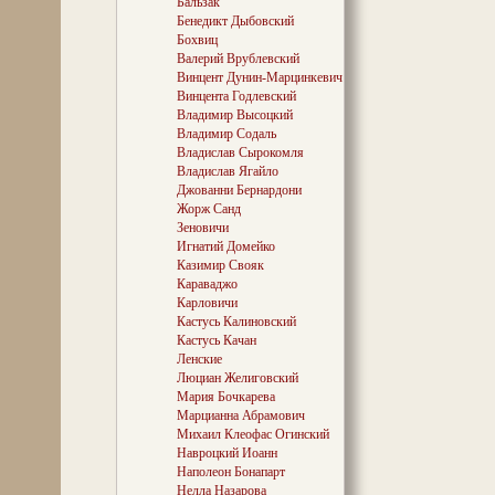
Бальзак
оценивают поте
Бенедикт Дыбовский
как и исход пе
Бохвиц
одних это был
Валерий Врублевский
Наполеона, по
несомненное св
Винцент Дунин-Марцинкевич
полководческог
Винцента Годлевский
императора от
Владимир Высоцкий
капитуляции. О
Владимир Содаль
сей день красн
Владислав Сырокомля
находящиеся зд
Владислав Ягайло
Джованни Бернардони
Жорж Санд
Но вот чего, к
Зеновичи
национальному с
Игнатий Домейко
монумента-кен
Казимир Свояк
жертвам Белару
Караваджо
кампании. Ведь
Карловичи
— около милли
Кастусь Калиновский
четвертый жите
Кастусь Качан
погиб во франк
года, названно
Ленские
Николая І «Оте
Люциан Желиговский
Беларуси она о
Мария Бочкарева
как не была дл
Марцианна Абрамович
Отечеством им
Михаил Клеофас Огинский
поглотившая зе
Навроцкий Иоанн
столетия.
Наполеон Бонапарт
Нелла Назарова
Неслучайно по