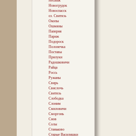
Несвиж
«Стендаль». В 
Новогрудок
кочует с «Вели
Новоспасск
нудными интен
одновременно с
оз. Свитязь
зрителем гранд
Окопы
Бородинского с
Ошмяны
отступления св
Паперня
из Москвы по 
Париж
дороге и, нако
Подороск
своей трагедий
Полонечка
кампании 1812 
морозные ноябр
Поставы
Прилуки
Радошковичи
Райца
Переправа чере
Россь
тысячного арье
Ружаны
отступавшей на
Свирь
основном разн
Свислочь
лиц), которая 
Наполеона пре
Свитязь
рубеж, стали 
Слободка
истории Борис
Слоним
современников
Смиловичи
леденят кровь 
Сморгонь
Снов
Этим трем дня
Солы
историческая и
них сделаны м
Станьково
кинокартины, 
Старые Василишки