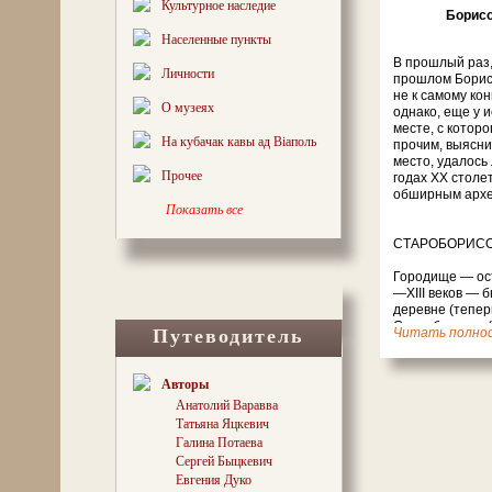
Культурное наследие
Борисо
Населенные пункты
В прошлый раз,
Личности
прошлом Борис
не к самому кон
О музеях
однако, еще у и
месте, с которо
На кубачак кавы ад Віаполь
прочим, выяснит
место, удалось
Прочее
годах ХХ столе
обширным архе
Показать все
СТАРОБОРИСО
Городище — ост
—ХIII веков — 
деревне (тепер
Староборисов (н
Путеводитель
читать полнос
со Старо-Бори
тем более что 
бок!). Первона
Авторы
над поймой рек
Анатолий Варавва
обосновался Б
Татьяна Яцкевич
показали, что 
пожара, а его 
Галина Потаева
четыре киломе
Сергей Быцкевич
Березины, у вп
Евгения Дуко
Там был заложен