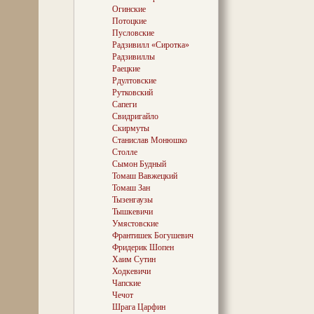
«отобранного к
Огинские
Наполеоном св
Потоцкие
надежды на во
Пусловские
предков. В «Ве
Радзивилл «Сиротка»
сердца, а не п
Радзивиллы
около 50 тысяч
Раецкие
В российское ж
Рдултовские
рекрутировали 
тысяч крепостн
Рутковский
определило ве
Сапеги
который в силу
Свидригайло
исторических 
Скирмуты
сражаться на 
Станислав Монюшко
сторонах…
Столле
Сымон Будный
Томаш Вавжецкий
Двухсот лет на
Томаш Зан
недостаточно, 
Тызенгаузы
наконец-то пос
Тышкевичи
мудрого народ
Умястовские
— в честь всех 
Франтишек Богушевич
которых забрал
Фридерик Шопен
политая кровью
Хаим Сутин
купель…
Ходкевичи
Чапские
Чечот
Сегодня в этих
Шрага Царфин
массовые кост