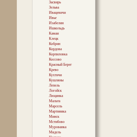
стен вдаль, ос
Засвирь
восторга — так
Зельва
здешний пейзаж
Ивацевичи
года вполне мо
Ивье
Гитлер, по при
Изабелин
предшественни
Ишкольдь
мир истинно «
победителя… Ну
Камаи
мистике истори
Клецк
Прилетел сюда
Кобрин
был рядом, что
Кордова
генералов оцен
Корпиловка
Или были у нег
Коссово
причины? Из т
Красный Берег
политических а
Крево
закалки невозм
вполне уяснить
Кухтичи
тогдашнего ви
Кушляны
Лепель
Из агрогородка
Логойск
дорога (Р63) в
Люцинка
и уже от одного
Мальта
лютым холодом
Марсель
«ФАНТАСТИЧЕ
Мартиника
ЧЕРЕЗ БЕРЕЗ
Минск
Мстибово
Эти слова при
Мурованка
Бейлю, более и
Мядель
литературным 