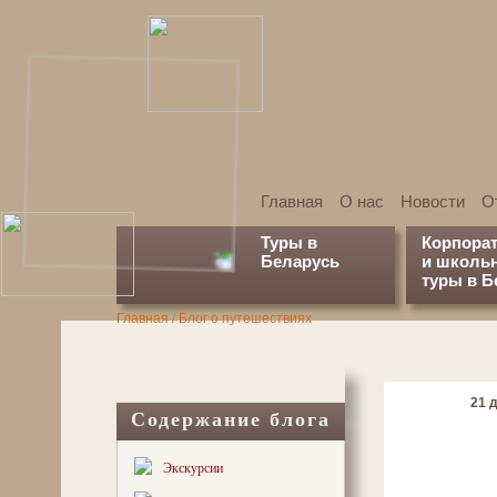
Главная
О нас
Новости
О
Туры в
Корпора
Беларусь
и школь
туры в Б
Главная
/
Блог о путешествиях
21 д
Содержание блога
Экскурсии