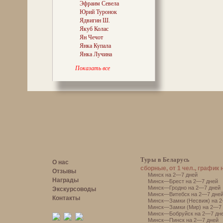
Эфраим Севела
реконструкции
Юрий Туронок
воистину гранд
Ядвигин Ш.
своей прихоти 
Якуб Колас
Березины два с
История. И «вл
Ян Чечот
себе знать доны
Янка Купала
Янка Лучина
Показать все
Туры в Беларусь
О нас
сборные, от 1 чел., график 
Отзывы
Минск на 2—7 дней
Награды
Минск—Брест на 2—7 дней
Минск—Гродно на 2—7 дней
Экскурсоводы
Минск—Витебск на 2—7 дне
Контакты
Минск—Замки (Несвиж) на 2
Минск—Замки (Мир) на 2—7 
Минск—Бобруйск на 2—7 дн
Минск—Пинск на 2—7 дней