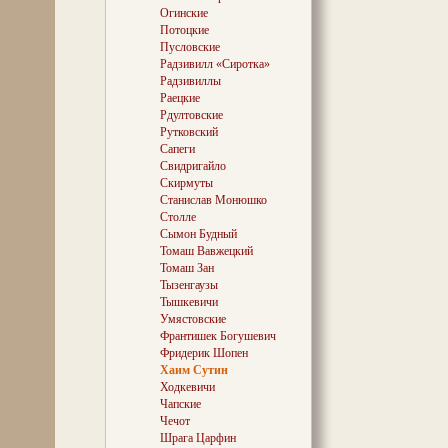
средней школе
Огинские
С. Монюшко — 
Потоцкие
в мире! — к 20
Пусловские
композитора п
Радзивилл «Сиротка»
Опера «Галька»
Радзивиллы
представлена п
Раецкие
даже в Мексике
Рдултовские
Токио есть Инс
имени С. Моню
Рутковский
небольшие со
Сапеги
исполняются в 
Свидригайло
2013 году Музы
Скирмуты
поставил одно
Станислав Монюшко
«Verbum Nobile
Столле
Написанная в В
Сымон Будный
никогда ранее н
Томаш Вавжецкий
Томаш Зан
Тызенгаузы
Тышкевичи
Умястовские
Франтишек Богушевич
Фридерик Шопен
Хаим Сутин
Ходкевичи
Чапские
Чечот
Шрага Царфин