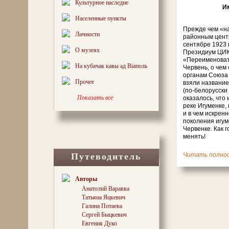
Культурное наследие
Им
Населенные пункты
Прежде чем «н
Личности
районным центр
сентябре 1923 
О музеях
Президиум ЦИК
«Переименовать
На кубачак кавы ад Віаполь
Червень, о че
органам Союза 
Прочее
взяли название
(по-белорусски 
Показать все
оказалось, что 
реке Игуменке, 
и в чем искрен
поколения игум
Червенке. Как г
менять!
Путеводитель
читать полнос
А вот зачем мен
мы вслушаемся
полутора столе
Авторы
Павла Шпилевск
Анатолий Варавва
в этих местах.
Татьяна Яцкевич
«…Игумень полу
Галина Потаева
монастыря, пос
Сергей Быцкевич
игуменьей из А
Евгения Дуко
месте был этот