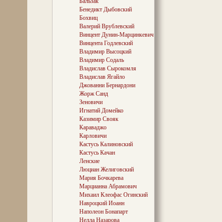
Бальзак
в Убеле родилс
Бенедикт Дыбовский
Эдвард Казим
Бохвиц
композитор, ди
Валерий Врублевский
польской и бел
Винцент Дунин-Марцинкевич
В этот оазис д
Винцента Годлевский
возвращаться в
Владимир Высоцкий
и наяву. Уже б
Владимир Содаль
знаменитостью,
Владислав Сырокомля
последний раз 
Владислав Ягайло
Джованни Бернардони
Две акварели 
Жорж Санд
запечатлели тр
небольшого фо
Зеновичи
тыльной сторон
Игнатий Домейко
«фасадном» ри
Казимир Свояк
мельчайшие де
Караваджо
Отмечен и росл
Карловичи
согласно семей
Кастусь Калиновский
композитора. Ч
Кастусь Качан
подъездная доро
она сама...
Ленские
Люциан Желиговский
Мария Бочкарева
Марцианна Абрамович
В 1966 году в У
Михаил Клеофас Огинский
которой значит
Навроцкий Иоанн
честь С. Монюш
Наполеон Бонапарт
нескольких нот
Нелла Назарова
«Галька». Созд