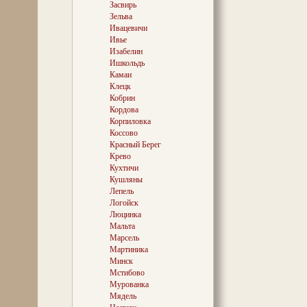
ростовщик, и с
Засвирь
трибунала… В 
Зельва
богатейших люде
Ивацевичи
еще и отец 16 д
Ивье
дожили до зрело
Изабелин
построенный им
Ишкольдь
ХIХ века, был 
его сыном Каз
Камаи
неоготическое 
Клецк
с романтичной
Кобрин
башней, котор
Кордова
декорированны
Корпиловка
Коссово
Красный Берег
Крево
Ученый и стра
работавший в о
Кухтичи
образования, 
Кушляны
еще и художник
Лепель
главное — душо
Логойск
гостеприимный
Люцинка
нередко навед
Мальта
брата Чеслава,
Марсель
так в честь зн
великий композ
Мартиника
белокурый, угл
Минск
Пройдут десяти
Мстибово
юности возродя
Мурованка
творениях. Слу
Мядель
«Страшный дв