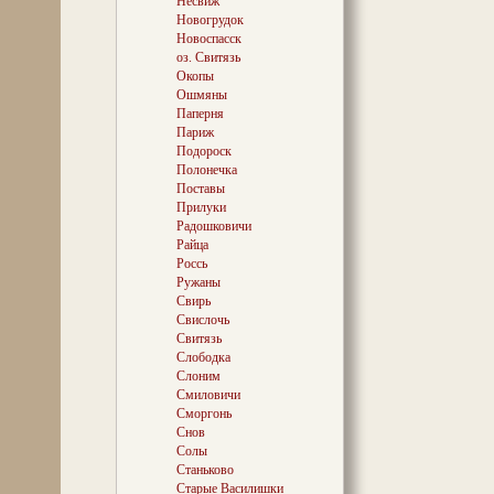
Несвиж
композиторског
Новогрудок
мы уловим в зв
Новоспасск
старинных часо
будили своим 
оз. Свитязь
таинственную 
Окопы
светом дома дя
Ошмяны
Смиловичах…
Паперня
Париж
Подороск
Полонечка
Перестройки эт
дворца продолж
Поставы
Ваньковичах, вп
Прилуки
вступил в свои
Радошковичи
благодаря ему 
Райца
элегантный обл
Россь
Старинное родо
Ружаны
себе ни много 
Свирь
поколений род
Свислочь
Ваньковичей.
Свитязь
Слободка
Слоним
Говоря о Смило
Смиловичи
нельзя не упом
Сморгонь
знаменитых име
Снов
семье портного
Солы
Сутина родилс
Хаим. Он прожи
Станьково
в число велича
Старые Василишки