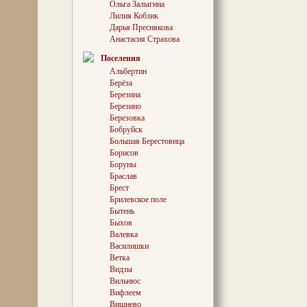
Ольга Залыгина
сказывают опре
Лилия Кобзик
что там, где ны
Дарья Преснякова
чего говорят, б
Анастасия Страхова
церковью сохра
каменными стен
Поселения
медные изобра
Альбертин
апостолов; дру
монастырь этот
Берёза
нынешнего глух
Березина
является целая
Березино
месте некогда 
Березовка
поганское болва
Бобруйск
которому соби
Большая Берестовица
Борисов
Оборвем эту ци
мастера расска
Боруны
предания и за
Браслав
вопросом: можн
Брест
таким родослов
Брилевское поле
районный центр
Бытень
уже почти сто 
Быхов
Валевка
«Историческим
Василишки
Игумень очень 
тот же Павел Ш
Ветка
нельзя не согла
Видзы
очень долго эт
Вильнюс
деревянный и 
Вифлеем
городок, внима
Вишнево