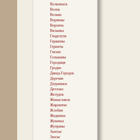
письменные ист
Волковыск
году. Войдя в 
Волпа
(1793), местечк
поветовый цент
Вольно
таком же качест
Ворняны
«повет» и «губ
Воронча
«область») он 
Вязынка
насчитывая теп
Гваделупа
жителей.
Геранены
Гервяты
Гнезно
В Игумене в се
Гольшаны
родилась Мари
Городище
мать классика 
Гродно
Максима Богдано
Давид-Городок
других славны
Деречин
повествует экс
Дзержинск
краеведческого
Дятлово
достопримечат
окрестности Ч
Желудок
Жемыславль
СМИЛОВИЧИ
Жировичи
Жлобин
В 1791 году вл
Жодишки
Смиловичи (нын
Жуковка
на реке Волме
Жупраны
(1734—1807), в
Залесье
университета, 
талантов: он и 
Заосье