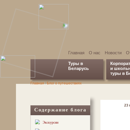
Главная
О нас
Новости
О
Туры в
Корпора
Беларусь
и школь
туры в Б
Главная
/
Блог о путешествиях
23 
Содержание блога
Экскурсии