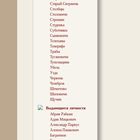
изобразительно
Старый Свержень
Столбцы
Столовичи
Стрешин
Определяя стил
Студенка
искусствоведы
Суботники
реализмом». С
таланта Хаима
Сынковичи
Пикассо, Шага
Телеханы
смиловичском Ц
Тенерифе
творчества дей
Трабы
Сутина (экспоз
Тугановичи
году) и Шраги 
Тупольщина
известного худ
Убель
родившегося в 
Узда
Червень
Чомбров
УБЕЛЬ
Шеметово
Шиловичи
Фольварк Убель
Щучин
Озерный) с 181
Чеславу Монюш
Выдающиеся личности
службу, он пос
Абрам Рабкин
Эльжбетой, ур
Адам Мицкевич
(она приходила
из Турции Ован
Александр Парвус
Маджарскому),
Алоиза Пашкевич
Радзивиллов п
Багратион
«слуцких поясов