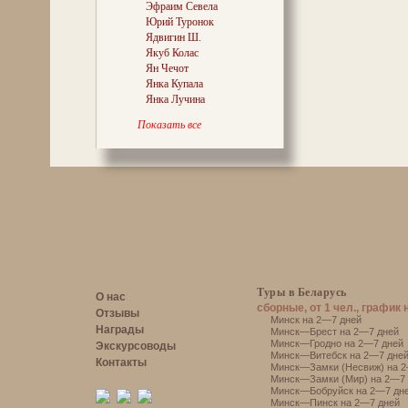
Эфраим Севела
Юрий Туронок
Ядвигин Ш.
Якуб Колас
Ян Чечот
Янка Купала
Янка Лучина
Показать все
Туры в Беларусь
О нас
сборные, от 1 чел., график 
Отзывы
Минск на 2—7 дней
Награды
Минск—Брест на 2—7 дней
Минск—Гродно на 2—7 дней
Экскурсоводы
Минск—Витебск на 2—7 дне
Контакты
Минск—Замки (Несвиж) на 2
Минск—Замки (Мир) на 2—7 
Минск—Бобруйск на 2—7 дн
Минск—Пинск на 2—7 дней