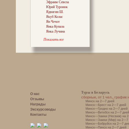
Эфраим Севела
Юрий Туронок
Ядвигин Ш.
Якуб Колас
Ян Чечот
Янка Купала
Янка Лучина
Показать все
Туры в Беларусь
О нас
сборные, от 1 чел., график 
Отзывы
Минск на 2—7 дней
Награды
Минск—Брест на 2—7 дней
Минск—Гродно на 2—7 дней
Экскурсоводы
Минск—Витебск на 2—7 дне
Контакты
Минск—Замки (Несвиж) на 2
Минск—Замки (Мир) на 2—7 
Минск—Бобруйск на 2—7 дн
Минск—Пинск на 2—7 дней