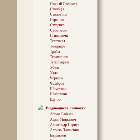
Старый Свержень
Столбцы
Столовичи
Стрешин
Студенка
Суботники
Сынковичи
Телеханы
Тенерифе
Трабы
Тугановичи
Тупольщина
Убель
Узда
Червень
Чомбров
Шеметово
Шиловичи
Щучин
Выдающиеся личности
Абрам Рабкин
Адам Мицкевич
Александр Парвус
Алоиза Пашкевич
Багратион