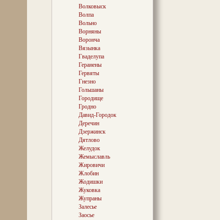
Волковыск
Волпа
Вольно
Ворняны
Воронча
Вязынка
Гваделупа
Геранены
Гервяты
Гнезно
Гольшаны
Городище
Гродно
Давид-Городок
Деречин
Дзержинск
Дятлово
Желудок
Жемыславль
Жировичи
Жлобин
Жодишки
Жуковка
Жупраны
Залесье
Заосье