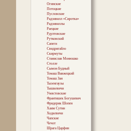
Огинские
Потоцкие
Пусловские
Радзивилл «Сиротка»
Радзивиллы
Раецкие
Рдултовские
Рутковский
Сапеги
Свидригайло
Скирмуты
Станислав Монюшко
Столле
Сымон Будный
Томаш Вавжецкий
Томаш Зан
Тызенгаузы
Тышкевичи
Умястовские
Франтишек Богушевич
Фридерик Шопен
Хаим Сутин
Ходкевичи
Чапские
Чечот
Шрага Царфин