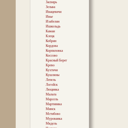
Засвирь
Зельва
Ивацевичи
Ивье
Изабелин
Ишкольдь
Камаи
Клецк
Кобрин
Кордова
Корпиловка
Коссово
Красный Берег
Крево
Кухтичи
Кушляны
Лепель
Логойск
Люцинка
Мальта
Марсель
Мартиника
Минск
Мстибово
Мурованка
Мядель