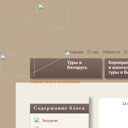
Главная
О нас
Новости
О
Туры в
Корпора
Беларусь
и школь
туры в Б
Главная
/
Блог о путешествиях
12 
Содержание блога
Экскурсии