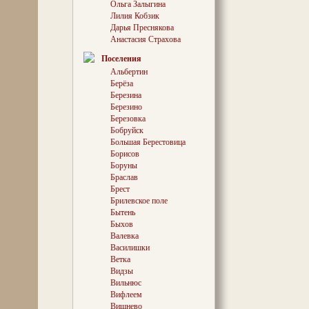
Ольга Залыгина
влияние Виапо
Лилия Кобзик
распространяетс
Дарья Преснякова
км Республики 
Анастасия Страхова
Поселения
Альбертин
Берёза
Березина
Березино
Березовка
Бобруйск
Большая Берестовица
Борисов
Боруны
Браслав
Брест
Брилевское поле
Бытень
Быхов
Валевка
Василишки
Ветка
Видзы
Вильнюс
Вифлеем
Вишнево