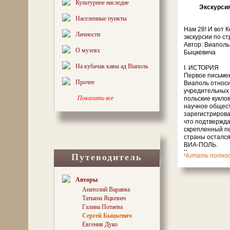
Культурное наследие
Экскурсия
Населенные пункты
Нам 28! И вот 
Личности
экскурсии по с
Автор: Виаполь
О музеях
Быцкевича
На кубачак кавы ад Віаполь
I. ИСТОРИЯ
Первое письме
Прочее
Виаполь относит
учредительных 
Показать все
польские кукло
научное общест
зарегистриров
что подтвержда
скрепленный пе
страны остался
ВИА-ПОЛЬ.
Кто знает, поче
Путеводитель
читать полнос
название?
II. ТЕРРИТОРИ
Авторы
Территория Ви
Анатолий Варавва
несколько этап
Татьяна Яцкевич
районы Минска
составляет 103
Галина Потаева
в историческом
Сергей Быцкевич
особенно спосо
Евгения Дуко
всех историчес