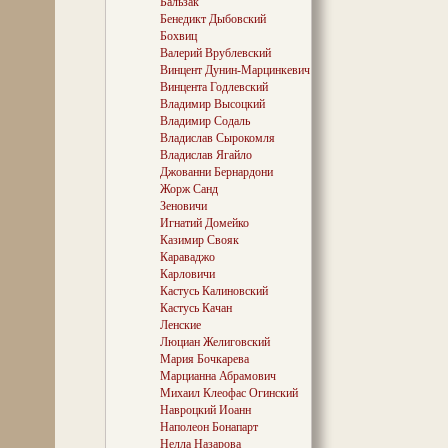
Бальзак
Бенедикт Дыбовский
Бохвиц
Валерий Врублевский
Винцент Дунин-Марцинкевич
Винцента Годлевский
Владимир Высоцкий
Владимир Содаль
Владислав Сырокомля
Владислав Ягайло
Джованни Бернардони
Жорж Санд
Зеновичи
Игнатий Домейко
Казимир Свояк
Караваджо
Карловичи
Кастусь Калиновский
Кастусь Качан
Ленские
Люциан Желиговский
Мария Бочкарева
Марцианна Абрамович
Михаил Клеофас Огинский
Навроцкий Иоанн
Наполеон Бонапарт
Нелла Назарова