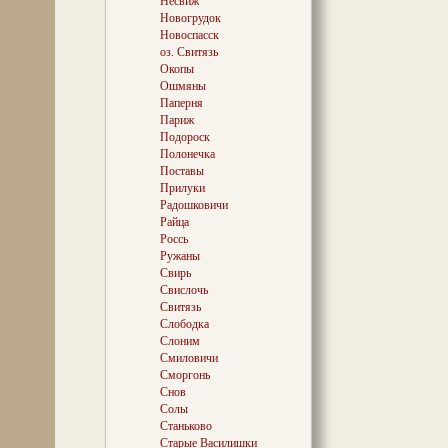
Несвиж
Новогрудок
Новоспасск
оз. Свитязь
Окопы
Ошмяны
Паперня
Париж
Подороск
Полонечка
Поставы
Прилуки
Радошковичи
Райца
Россь
Ружаны
Свирь
Свислочь
Свитязь
Слободка
Слоним
Смиловичи
Сморгонь
Снов
Солы
Станьково
Старые Василишки