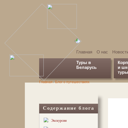
Главная
О нас
Новост
Туры в
Кор
Беларусь
и ш
туры
Главная
/
Блог о путешествиях
Содержание блога
Экскурсии