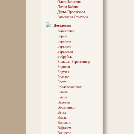
Ольга Залыгина
Матейко, 
Лилия Кобзик
Незадолго
Дарья Преснякова
его честь
Анастасия Страхова
символиче
бездорож
Поселения
Альбертин
Имея за п
Московски
Берёза
поступает
Березина
Министерс
Березино
печальном
Березовка
становитс
Бобруйск
Новгорода
Большая Берестовица
губернато
Борисов
директор
Министер
Боруны
собственн
Браслав
властей п
Брест
титула с 
Брилевское поле
фамилии 
Бытень
его конфл
Быхов
Александ
Валевка
недругами
Василишки
возвращае
Перешагну
Ветка
оказался 
Видзы
владениях
Вильнюс
(свыше 40
Вифлеем
постоянно
Вишнево