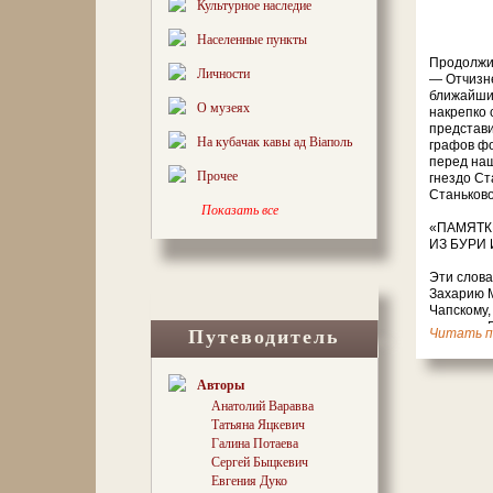
Культурное наследие
Населенные пункты
Продолжи
Личности
— Отчизне
ближайши
О музеях
накрепко
представ
На кубачак кавы ад Віаполь
графов фо
перед на
Прочее
гнездо Ст
Станьково
Показать все
«ПАМЯТК
ИЗ БУРИ
Эти слов
Захарию 
Чапскому,
деятелю Р
Путеводитель
читать п
страстно
коллекцио
музея в С
Авторы
Станьковс
Анатолий Варавва
Станьково
Татьяна Яцкевич
завершил 
жизни в К
Галина Потаева
главной а
Сергей Быцкевич
кладбища,
Евгения Дуко
известног