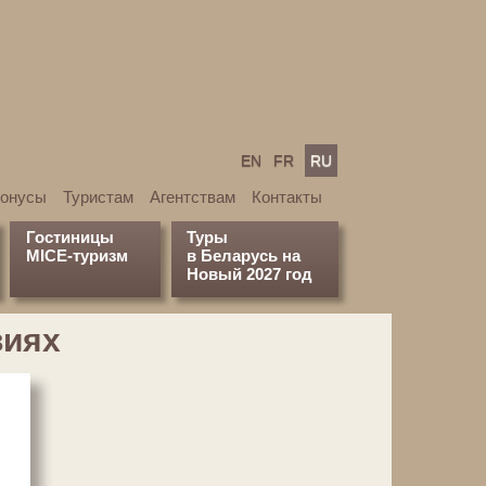
EN
FR
RU
бонусы
Туристам
Агентствам
Контакты
Гостиницы
Туры
MICE-туризм
в Беларусь на
Новый 2027 год
виях