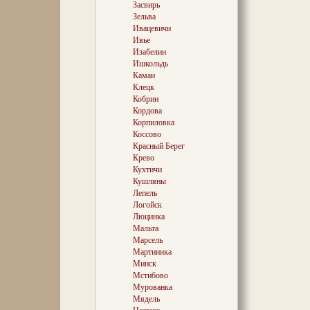
вместе со
Засвирь
снимаются
Зельва
становятс
Ивацевичи
там был к
Ивье
дворец (о
Изабелин
куда пер
Ишкольдь
из станько
упаковочн
Камаи
нумизмат
Клецк
оружие, к
Кобрин
гданьская
Кордова
стекло, 
Корпиловка
ценные гр
Коссово
Красный Берег
Крево
Перечень 
Кухтичи
легко сог
Кушляны
Марией Ча
Лепель
французск
Логойск
бытья в С
Люцинка
просто и 
Мальта
впрямь, т
Марсель
усадьбы р
читающего
Мартиника
континент
Минск
Теперь эт
Мстибово
в Музее и
Мурованка
который 
Мядель
Националь