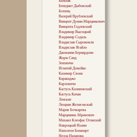
Бальзак
соединялс
Бенедикт Дыбовский
стиле поз
Бохвиц
«скарбчык
Валерий Врублевский
неоготиче
старой, ч
Винцент Дунин-Марцинкевич
подобие с
Винцента Годлевский
предназн
Владимир Высоцкий
значимых 
Владимир Содаль
дворца бы
Владислав Сырокомля
одного из
Владислав Ягайло
шкатулку»
Джованни Бернардони
«древност
Жорж Санд
коллекци
залы и са
Зеновичи
Эмерика с
Игнатий Домейко
громадной
Казимир Свояк
тысяч том
Караваджо
авторов, 
Карловичи
географич
Кастусь Калиновский
нумизмати
Кастусь Качан
находилис
Ленские
Люциан Желиговский
Мария Бочкарева
…Графские
Марцианна Абрамович
время Вто
Михаил Клеофас Огинский
за то, чт
Навроцкий Иоанн
правда ли
Наполеон Бонапарт
которые н
Нелла Назарова
прошеных