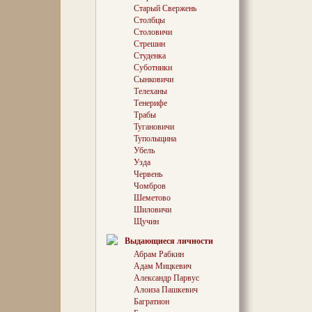
дополнял
Старый Свержень
усадьбы. 
Столбцы
ограду с 
Столовичи
прекрасн
Стрешин
котором п
Студенка
тысяч дер
Суботники
Сынковичи
Телеханы
Трогатель
Тенерифе
занималис
Трабы
как к рав
Тугановичи
зеленое ч
Тупольщина
водная си
Убель
большим о
расположи
Узда
На одном 
Червень
Богоматер
Чомбров
ротонда н
Шеметово
накрытых
Шиловичи
Отраженна
Щучин
сегодня с
поэтично:
Выдающиеся личности
порывы в
Абрам Рабкин
мелодию —
Адам Мицкевич
арфа…
Александр Парвус
Алоиза Пашкевич
Багратион
Подземны