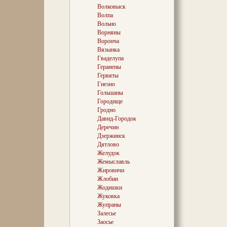
Волковыск
Волпа
Станьковс
Вольно
собирате
Ворняны
Эмерика —
Воронча
фольварки
Вязынка
смоло- и в
Гваделупа
помимо а
Геранены
деятельно
Гервяты
наконец в
Гнезно
юношеском
гимназии
Гольшаны
коллекцио
Городище
поглощала
Гродно
результат
Давид-Городок
крупнейша
Деречин
коллекция
Дзержинск
сказали б
Дятлово
уникально
Варшаве (
Желудок
оценку эк
Жемыславль
Станьково
Жировичи
диплома.
Жлобин
Жодишки
Шли годы,
Жуковка
обзаводил
Жупраны
1894 году
Залесье
между по
Станьково
Заосье