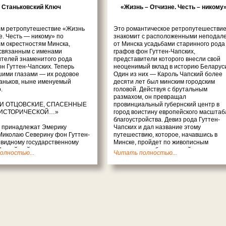
Станьковский Ключ
«Жизнь – Отчизне. Честь – никому
м ретропутешествие «Жизнь
Это романтическое ретропутешестви
. Честь — никому» по
знакомит с расположенными неподале
м окрестностям Минска,
от Минска усадьбами старинного рода
 связанным с именами
графов фон Гуттен-Чапских,
ителей знаменитого рода
представители которого внесли свой
н Гуттен-Чапских. Теперь
неоценимый вклад в историю Беларус
шими глазами — их родовое
Один из них — Кароль Чапский более
аньков, ныне именуемый
десяти лет был минским городским
.
головой. Действуя с брутальным
размахом, он превращал
И ОТЦОВСКИЕ, СПАСЕННЫЕ
провинциальный губернский центр в
 ИСТОРИЧЕСКОЙ…»
город воистину европейского масштаб
благоустройства. Девиз рода Гуттен-
а принадлежат Эмерику
Чапских и дал название этому
Миколаю Северину фон Гуттен-
путешествию, которое, начавшись в
 видному государственному
Минске, пройдет по живописным
оссийской империи,
окрестностям белорусской столицы.
олностью...
читать полностью...
му любителю старины,
неру, библиофилу, основателю
таньково и владельцу
Современники по праву называли
кого Ключа. Он родился в
Кароля Чапского «человеком
 17 ноября 1828 года. А
исключительных способностей, энерги
свой земной путь на 68 году
инициативы, широких взглядов,
ракове, где похоронен на
человеком труда и сил необычайных».
ллее знаменитого Раковицкого
Когда он заступил на должность
 рядом с могилой всемирно
городского головы — главного лица в
о польского художника Яна
иерархии тогдашней исполнительной