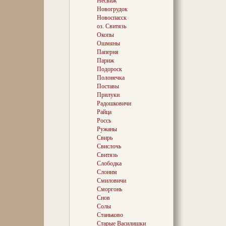
Несвиж
ибо то, ч
Новогрудок
сыну Кар
Новоспасск
сметено 
«пайшло 
оз. Свитязь
пожарищ
Окопы
Ошмяны
Паперня
Париж
Резиденци
Подороск
на ровной
Полонечка
Усы, и во
образ ста
Поставы
гнезда, к
Прилуки
обитателя
Радошковичи
вдохнове
Райца
дворец, с
Россь
которые с
Ружаны
как гране
Свирь
и простор
Свислочь
парковом 
сооружен 
Свитязь
годов по 
Слободка
всяких пр
Слоним
представи
Смиловичи
что бы то
Сморгонь
воображе
Снов
Солы
«Скарбчык
флигеля, 
Станьково
питомники
Старые Василишки