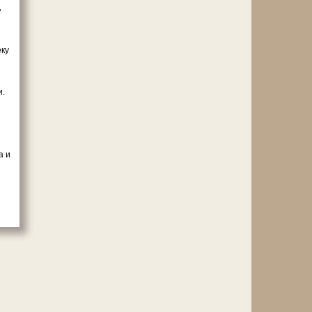
»
е
ку
и.
а и
и и