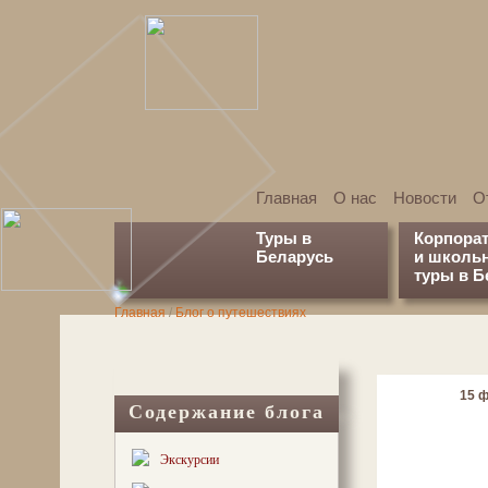
Главная
О нас
Новости
О
Туры в
Корпора
Беларусь
и школь
туры в Б
Главная
/
Блог о путешествиях
15 ф
Содержание блога
Экскурсии