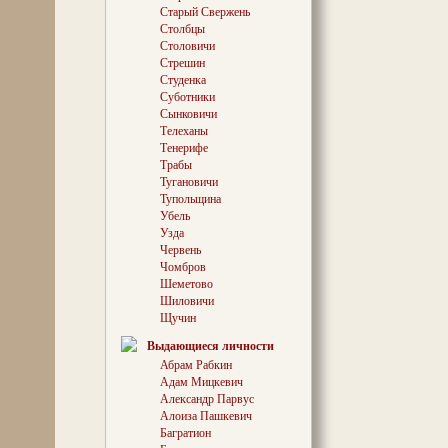
паступова раскр
Старый Свержень
культурна-гіст
Столбцы
пакуль што не 
Столовичи
спасцігнутая на
Стрешин
ж хапала ахвот
Студенка
Багушэвічам дзе
Суботники
нястомна адшук
з радасцю прап
Сынковичи
чытачоў, так і 
Телеханы
што сталася вы
Тенерифе
аўтара, нават к
Трабы
маленькае, але
Тугановичи
біяграфіі ягонаг
Тупольщина
Убель
Мімаходзь ўпамя
Справа ў тым, 
Узда
Содаль выдаваў с
Червень
не сказаць — мі
Чомбров
300 асобнікаў!)
Шеметово
адкладзеныя ад
Шиловичи
колішняга прац
Щучин
фронту». Вядом
«літаратурнага 
Выдающиеся личности
абаранка, балаз
Абрам Рабкин
канцамі, разлі
Адам Мицкевич
ж руплівец — ён
што, паводле б
Александр Парвус
свету гэтага».
Алоиза Пашкевич
Багратион
Ужо і здароўе д