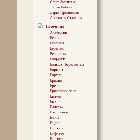
Ольга Залыгина
час я працаваў
Лилия Кобзик
літаратурныя м
Дарья Преснякова
па-за яе межамі
Анастасия Страхова
Паляна Льва Та
Лутавінава Іван
Поселения
Мікалая Някрас
Альбертин
дзякуючы сваёй
пабачылі на ўл
Берёза
знакамітыя мясц
Березина
мы зайздросцілі
Березино
Расказваць пра
Березовка
ягонай сядзібе,
Бобруйск
постаць творцы
Большая Берестовица
светапогляд, д
Борисов
што сталі класі
— ці ж гэта не 
Боруны
ейнага донца?!
Браслав
лепш сказаць, 
Брест
атрымлівае над 
Брилевское поле
экскурсавод, ка
Бытень
«там, дзе…»!
Быхов
Валевка
Василишки
От адным разам
Ветка
вандроўку па л
Видзы
Беларусі я трап
Вильнюс
літаратурна-д
Вифлеем
Беларускага тэ
Вишнево