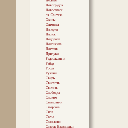
Несвиж
зразумееш, што 
Новогрудок
сокамі моцнае 
Новоспасск
Багушэвіча...
оз. Свитязь
Окопы
Ошмяны
«Святы той кут
Паперня
— так называец
Париж
багушэвічазнаў
Подороск
тую адметную м
Полонечка
свет божы Франу
казаў, «яго пуп
Поставы
Свіранах, ён па
Прилуки
Там беларусы 
Радошковичи
народны паэтаў
Райца
пачатку 1990-х
Россь
за беларуска-л
Ружаны
мяжой, віленчукі
Свирь
нацыянальны сц
Свислочь
апеку», — свед
на прадмоўку» д
Свитязь
старонках якой
Слободка
фактаў!
Слоним
Смиловичи
Сморгонь
Снов
Каб падсумавац
Солы
Содалем аб Ф. Б
больш ні менш 
Станьково
жыццяпіс Асобы
Старые Василишки