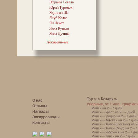
Эфраим Севела
пагрозлівыя во
Юрий Туронок
прысуд: каб зас
Ядвигин Ш.
не вядомымі і н
Якуб Колас
Апошнія, згодн
ціха-мірна ў ня
Ян Чечот
адтуль, то, віда
Янка Купала
надыходам Судн
Янка Лучина
Таму, шаноўнае
Показать все
карысна будзе 
— усёй грамадо
нібы Кітай дум
Рупліўцамі! Ула
іх. І таксама з 
Туры в Беларусь
О нас
сборные, от 1 чел., график 
Отзывы
Минск на 2—7 дней
Награды
Минск—Брест на 2—7 дней
Минск—Гродно на 2—7 дней
Экскурсоводы
Минск—Витебск на 2—7 дне
Контакты
Минск—Замки (Несвиж) на 2
Минск—Замки (Мир) на 2—7 
Минск—Бобруйск на 2—7 дн
Минск—Пинск на 2—7 дней