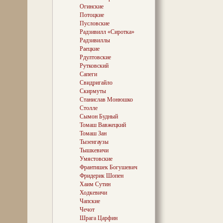
гэта за дурнот
Огинские
рыфмаплёцтвам
Потоцкие
Дзе і калі гэта
Пусловские
вершы складалі
Радзивилл «Сиротка»
будзе каровы па
Радзивиллы
што, панове!
Раецкие
Рдултовские
Дарэчы, тое ж 
«выразна», не 
Рутковский
ўмоўнасці, каза
Сапеги
Багушэвіча — з
Свидригайло
— Вінцэнта Дуні
Скирмуты
атабарыўся ў 
Станислав Монюшко
годзе, калі нар
Столле
Прарок і калі ў
Сымон Будный
забаронена бе
Томаш Вавжецкий
слова. А ён, люц
часу пачаў у с
Томаш Зан
Люцінцы ды ў Мі
Тызенгаузы
тэатральныя ім
Тышкевичи
дый годзе! Адна
Умястовские
арыштам, шмат
Франтишек Богушевич
наглядам ды в
Фридерик Шопен
штрафам скончыл
Хаим Сутин
Тым не менш Яе
Ходкевичи
палічыла, што і
Чапские
Багушэвіч паві
Чечот
нашчадкамі. Тым
Шрага Царфин
абодвух ці ўтар