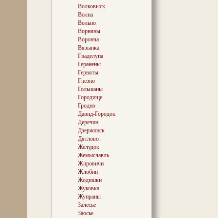
і Уладзімір Сод
Волковыск
Мацея Бурачка 
Волпа
Кушляны, у той
прайшло маленс
Вольно
гады жыцця «П
Ворняны
Адраджэння». І 
Воронча
адзіная на Бел
Вязынка
далікатна пер
Гваделупа
музей пісьменні
Геранены
напоўніцу заха
Гервяты
першапачаткова
Гнезно
Гольшаны
Городище
Палеткі, перале
Гродно
сядзібны дом, 
Давид-Городок
абора... Вось н
Деречин
сваім аўтобусам
Дзержинск
кушлянскую зям
Дятлово
кветак, страка
птушыная гаман
Желудок
чалавек сталага
Жемыславль
бег насустрач 
Жировичи
твары. Гэта быў
Жлобин
гаспадара Багу
Жодишки
пару — вясковай
Жуковка
адрэкамендаваў
Жупраны
Па ўсім было в
Залесье
няблага, няглед
ўзросце. Міне д
Заосье