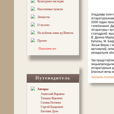
Культурное наследие
Населенные пункты
Уладзімір Ілліч
Личности
літаратуразнав
2000 гадах пра
О музеях
тэлебачанні. Д
літаратуры і к
На кубачак кавы ад Віаполь
стагоддзяў: жы
В. Дуніна-Марці
Прочее
Купалы, М. Багд
Зоські Верас і і
Показать все
артыкулаў, скла
укладальнік збо
Так прадстаўля
энцыклапедычн
літаратурныя д
ўласныя вочы м
пачуць пра кара
Путеводитель
читать полнос
запрашаем падч
кругасветка” 
Солы — Астра
Авторы
Міхалішкі — Ге
Анатолий Варавва
https://viapol.b
Татьяна Яцкевич
Галина Потаева
Лёс звёў мяне 
Сергей Быцкевич
чалавекам сорак
Евгения Дуко
бюро падарожжаў