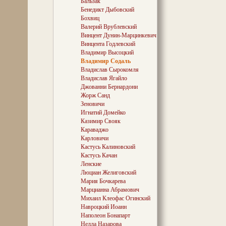
Бальзак
чарговага непа
Бенедикт Дыбовский
перад вачыма...
Бохвиц
вандроўкі — та
Валерий Врублевский
то-бок хадзіць 
старэнькіх бабу
Винцент Дунин-Марцинкевич
занатоўваць, а
Винцента Годлевский
бібліятэках, па 
Владимир Высоцкий
сваякамі, родзі
Владимир Содаль
афіцыйнымі ўста
Владислав Сырокомля
гэты апантаны 
Владислав Ягайло
прыватная асо
Джованни Бернардони
не можа сядзец
Жорж Санд
абыякава пазях
нешта гэтай ня
Зеновичи
патрэбна, што д
Игнатий Домейко
нават — дзіўна.
Казимир Свояк
Караваджо
Карловичи
Кастусь Калиновский
Між іншым, гэта
Кастусь Качан
непаразуменнем,
ў пазамінулым с
Ленские
Багушэвіча шмат
Люциан Желиговский
— «osób szanow
Мария Бочкарева
ўвогуле «люде
Марцианна Абрамович
гэтаму шляхціцу
Михаил Клеофас Огинский
нейкая штучная
Навроцкий Иоанн
думалася ім, кал
Наполеон Бонапарт
bardzo doskonał
Нелла Назарова
«великий и мог