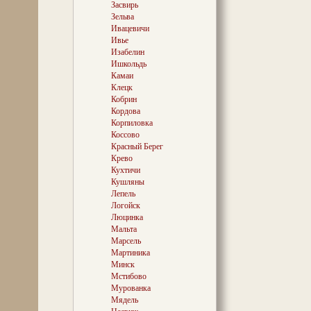
Ілліч скажа пра
Засвирь
Кушлянскага ку
Зельва
1951 годзе ў Б
Ивацевичи
пасяліўся ўлюб
Ивье
Міхал Сымонаві
Изабелин
народны жарт б
Ишкольдь
здатны быў экс
зарыфмаваць, як
Камаи
«Ляпеха — жыве
Клецк
«Ой, будзе ўсім
Кобрин
скора».
Кордова
Корпиловка
Коссово
Красный Берег
Крево
Гэтыя радкі я ц
Кухтичи
«Умей слухаць»
Кушляны
пад сваёй вокл
Лепель
дыяменты народ
Логойск
анекдоткі, апове
Люцинка
старанна збірал
Мальта
наваколлі вель
Марсель
аднаго душой і 
Уладзімір. Разг
Мартиника
але вартую шчыр
Минск
імгненна адчуе
Мстибово
паветра ці сма
Мурованка
матчынай мовы,
Мядель
якую набывае ян