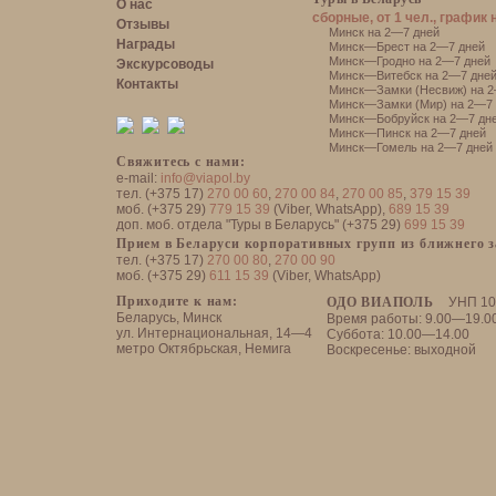
О нас
сборные, от 1 чел., график 
Отзывы
Минск на 2—7 дней
Награды
Минск—Брест на 2—7 дней
Минск—Гродно на 2—7 дней
Экскурсоводы
Минск—Витебск на 2—7 дне
Контакты
Минск—Замки (Несвиж) на 2
Минск—Замки (Мир) на 2—7 
Минск—Бобруйск на 2—7 дн
Минск—Пинск на 2—7 дней
Минск—Гомель на 2—7 дней
Свяжитесь с нами:
e-mail:
info@viapol.by
тел. (+375 17)
270 00 60
,
270 00 84
,
270 00 85
,
379 15 39
моб. (+375 29)
779 15 39
(Viber, WhatsApp),
689 15 39
доп. моб. отдела "Туры в Беларусь" (+375 29)
699 15 39
Прием в Беларуси корпоративных групп из ближнего 
тел. (+375 17)
270 00 80
,
270 00 90
моб. (+375 29)
611 15 39
(Viber, WhatsApp)
Приходите к нам:
ОДО ВИАПОЛЬ
УНП 10
Беларусь, Минск
Время работы: 9.00—19.0
ул. Интернациональная, 14—4
Суббота: 10.00—14.00
метро Октябрьская, Немига
Воскресенье: выходной