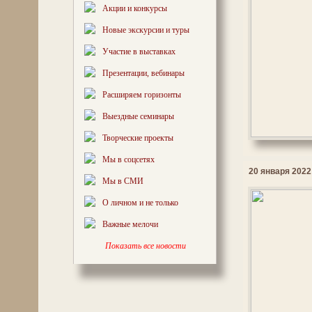
Акции и конкурсы
Новые экскурсии и туры
Участие в выставках
Презентации, вебинары
Расширяем горизонты
Выездные семинары
Творческие проекты
Мы в соцсетях
20 января 2022 
Мы в СМИ
О личном и не только
Важные мелочи
Показать все новости