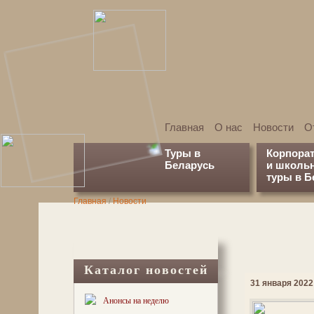
Главная
О нас
Новости
О
Туры в
Корпора
Беларусь
и школь
туры в Б
Главная
/
Новости
Каталог новостей
31 января 2022 
Анонсы на неделю