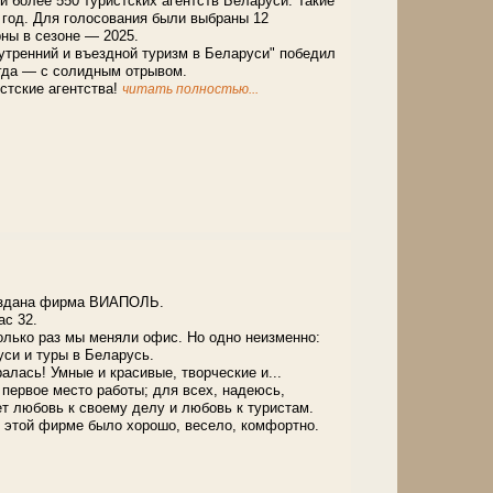
и более 550 туристских агентств Беларуси. Такие
 год. Для голосования были выбраны 12
ны в сезоне — 2025.
нутренний и въездной туризм в Беларуси" победил
егда — с солидным отрывом.
стские агентства!
читать полностью...
создана фирма ВИАПОЛЬ.
ас 32.
олько раз мы меняли офис. Но одно неизменно:
си и туры в Беларусь.
алась! Умные и красивые, творческие и...
первое место работы; для всех, надеюсь,
ет любовь к своему делу и любовь к туристам.
в этой фирме было хорошо, весело, комфортно.