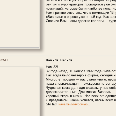
работы в 2025 году. Опрос проводился сред
рейтинги туроператоров проводятся уже 5-й
номинаций, которые были наиболее популяр
Нам приятно отметить, что в номинации "В
«Виаполь» в опросе уже пятый год. Как вс
Спасибо Вам, наши дорогие коллеги — тури
024 г.
Нам - 32! Нас - 32
Нам 32!
32 года назад, 10 ноября 1992 года была 
Нас тогда было четверо в фирме, сегодня н
Много лет прошло — нас стало много, неск
наша специализация — экскурсии по Белару
Чудесная команда, надо сказать, у нас собр
доброжелательные. Для многих Виаполь — 
хороший якорь в жизни. Нас всех объединя
С праздником! Очень хочется, чтобы всем 
Sto lat!
читать полностью...