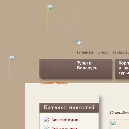
Главная
О нас
Новост
Туры в
Кор
Беларусь
и ш
туры
Главная
/
Новости
Каталог новостей
30 декабря 
Анонсы на неделю
Акции и конкурсы