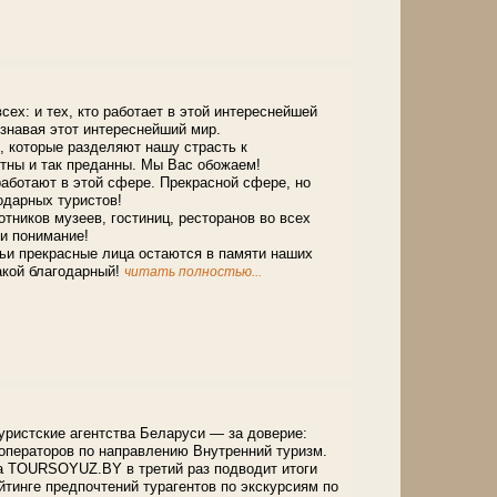
ех: и тех, кто работает в этой интереснейшей
ознавая этот интереснейший мир.
 которые разделяют нашу страсть к
тны и так преданны. Мы Вас обожаем!
аботают в этой сфере. Прекрасной сфере, но
одарных туристов!
ников музеев, гостиниц, ресторанов во всех
и понимание!
ьи прекрасные лица остаются в памяти наших
акой благодарный!
читать полностью...
ристские агентства Беларуси — за доверие:
роператоров по направлению Внутренний туризм.
а TOURSOYUZ.BY в третий раз подводит итоги
ейтинге предпочтений турагентов по экскурсиям по