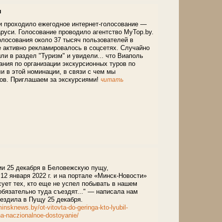
и
си проходило ежегодное интернет-голосование —
руси. Голосование проводило агентство MyTop.by.
олосования около 37 тысяч пользователей в
е активно рекламировалось в соцсетях. Случайно
и в раздел "Туризм" и увидели... что Виаполь
ания по организации экскурсионных туров по
 в этой номинации, в связи с чем мы
ов. Приглашаем за экскурсиями!
читать
ии 25 декабря в Беловежскую пущу,
12 января 2022 г. и на портале «Минск-Новости»
сует тех, кто еще не успел побывать в нашем
обязательно туда съездят..." — написала нам
 ездила в Пущу 25 декабря.
minsknews.by/ot-vitovta-do-geringa-kto-lyubil-
a-naczionalnoe-dostoyanie/