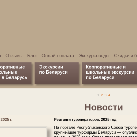
и
Отзывы
Блог
Онлайн-оплата
Экскурсоводы
Скидки и 
поративные
Экскурсии
Корпоративные и
кольные
по Беларуси
школьные экскурсии
 в Беларусь
по Беларуси
1
2
3
4
Новости
2025 г.
Рейтинги туроператоров: 2025 год
На портале Республиканского Союза туроп
крупнейшие турфирмы Беларуси — опублико