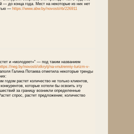
й — до конца года. Мест на некоторые из них нет
стью —
https://www.abw.by/novosti/rb/226911
астет и «молодеет»" — под таким названием
https://neg.by/novosti/otkrytj/na-vnutrenniy-turizm-v-
иаполя Галина Потаева отметила некоторые тренды
них:
м годом растет количество не только клиентов,
 конкурентов, которые хотели бы освоить эту
тешествий за границу возникли определенные
астет спрос, растет предложение; количество