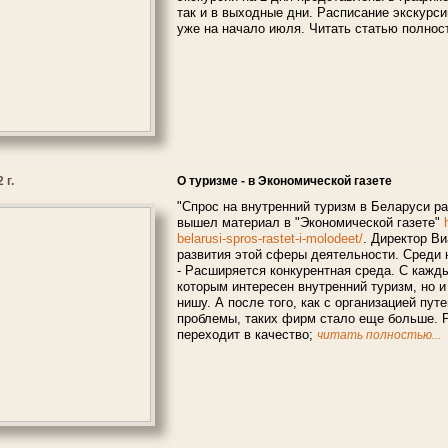
так и в выходные дни. Расписание экскурси
уже на начало июля. Читать статью полно
 г.
О туризме - в Экономической газете
"Спрос на внутренний туризм в Беларуси р
вышел материал в "Экономической газете"
belarusi-spros-rastet-i-molodeet/
. Директор В
развития этой сферы деятельности. Среди 
- Расширяется конкурентная среда. С кажды
которым интересен внутренний туризм, но и
нишу. А после того, как с организацией пу
проблемы, таких фирм стало еще больше. Р
переходит в качество;
читать полностью...