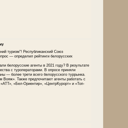
му
ний туризм"! Республиканский Союз
опрос — определил рейтинги белорусских
али белорусские агенты в 2021 году? В результате
ества с туроператорами. В опросе приняли
аны — более трети всего белорусского туррынка.
йм Вояж». Также предпочитают агенты работать с
«АТТ», «Бел-Ориентир», «ЦентрКурорт» и «Топ-