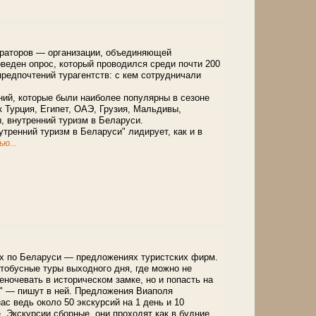
ераторов — организации, объединяющей
еден опрос, который проводился среди почти 200
предпочтений турагентств: с кем сотрудничали
ий, которые были наиболее популярны в сезоне
к Турция, Египет, ОАЭ, Грузия, Мальдивы,
, внутренний туризм в Беларуси.
утренний туризм в Беларуси" лидирует, как и в
ю...
ях по Беларуси — предложениях туристских фирм.
тобусные туры выходного дня, где можно не
еночевать в историческом замке, но и попасть на
и" — пишут в ней. Предложения Виаполя
ас ведь около 50 экскурсий на 1 день и 10
. Экскурсии сборные, они проходят как в будние,