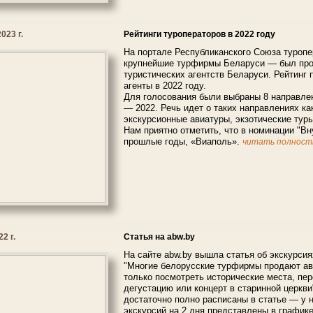
023 г.
Рейтинги туроператоров в 2022 году
На портале Республиканского Союза туроп
крупнейшие турфирмы Беларуси — был пров
туристических агентств Беларуси. Рейтинг 
агенты в 2022 году.
Для голосования были выбраны 8 направлен
— 2022. Речь идет о таких направлениях ка
экскурсионные авиатуры, экзотические туры
Нам приятно отметить, что в номинации "Вн
прошлые годы, «Виаполь».
читать полность
2 г.
Статья на abw.by
На сайте abw.by вышла статья об экскурси
"Многие белорусские турфирмы продают ав
только посмотреть исторические места, пер
дегустацию или концерт в старинной церкв
достаточно полно расписаны в статье — у н
экскурсий на 2 дня представлены в графике