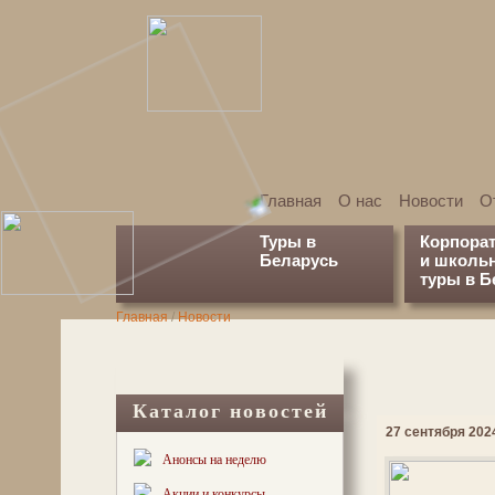
Главная
О нас
Новости
О
Туры в
Корпора
Беларусь
и школь
туры в Б
Главная
/
Новости
Каталог новостей
27 сентября 2024
Анонсы на неделю
Акции и конкурсы