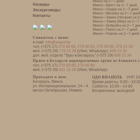
Минск на 2—7 дней
Награды
Минск—Брест на 2—7 дней
Минск—Гродно на 2—7 дней
Экскурсоводы
Минск—Витебск на 2—7 дне
Контакты
Минск—Замки (Несвиж) на 2
Минск—Замки (Мир) на 2—7 
Минск—Бобруйск на 2—7 дн
Минск—Пинск на 2—7 дней
Минск—Гомель на 2—7 дней
Свяжитесь с нами:
e-mail:
info@viapol.by
тел. (+375 17)
270 00 60
,
270 00 84
,
270 00 85
,
379 15 39
моб. (+375 29)
779 15 39
(Viber, WhatsApp),
689 15 39
доп. моб. отдела "Туры в Беларусь" (+375 29)
699 15 39
Прием в Беларуси корпоративных групп из ближнего 
тел. (+375 17)
270 00 80
,
270 00 90
моб. (+375 29)
611 15 39
(Viber, WhatsApp)
Приходите к нам:
ОДО ВИАПОЛЬ
УНП 10
Беларусь, Минск
Время работы: 9.00—19.0
ул. Интернациональная, 14—4
Суббота: 10.00—14.00
метро Октябрьская, Немига
Воскресенье: выходной