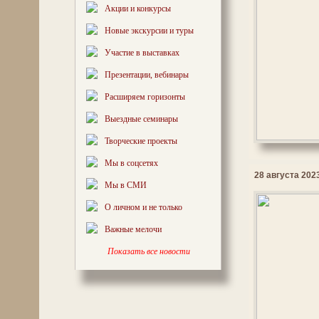
Акции и конкурсы
Новые экскурсии и туры
Участие в выставках
Презентации, вебинары
Расширяем горизонты
Выездные семинары
Творческие проекты
Мы в соцсетях
28 августа 2023
Мы в СМИ
О личном и не только
Важные мелочи
Показать все новости