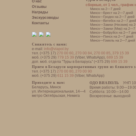
О нас
сборные, от 1 чел., график 
Отзывы
Минск на 2—7 дней
Награды
Минск—Брест на 2—7 дней
Минск—Гродно на 2—7 дней
Экскурсоводы
Минск—Витебск на 2—7 дне
Контакты
Минск—Замки (Несвиж) на 2
Минск—Замки (Мир) на 2—7 
Минск—Бобруйск на 2—7 дн
Минск—Пинск на 2—7 дней
Минск—Гомель на 2—7 дней
Свяжитесь с нами:
e-mail:
info@viapol.by
тел. (+375 17)
270 00 60
,
270 00 84
,
270 00 85
,
379 15 39
моб. (+375 29)
779 15 39
(Viber, WhatsApp),
689 15 39
доп. моб. отдела "Туры в Беларусь" (+375 29)
699 15 39
Прием в Беларуси корпоративных групп из ближнего 
тел. (+375 17)
270 00 80
,
270 00 90
моб. (+375 29)
611 15 39
(Viber, WhatsApp)
Приходите к нам:
ОДО ВИАПОЛЬ
УНП 10
Беларусь, Минск
Время работы: 9.00—19.0
ул. Интернациональная, 14—4
Суббота: 10.00—14.00
метро Октябрьская, Немига
Воскресенье: выходной