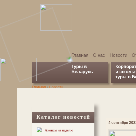
Главная
О нас
Новости
О
Туры в
Корпора
Беларусь
и школь
туры в Б
Главная
/
Новости
Каталог новостей
4 сентября 2023
Анонсы на неделю