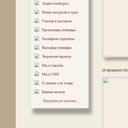
Акции и конкурсы
Новые экскурсии и туры
Участие в выставках
Презентации, вебинары
Расширяем горизонты
Выездные семинары
Творческие проекты
Мы в соцсетях
10 февраля 202
Мы в СМИ
О личном и не только
Важные мелочи
Показать все новости