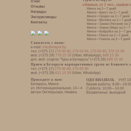
О нас
сборные, от 1 чел., график 
Отзывы
Минск на 2—7 дней
Награды
Минск—Брест на 2—7 дней
Минск—Гродно на 2—7 дней
Экскурсоводы
Минск—Витебск на 2—7 дне
Контакты
Минск—Замки (Несвиж) на 2
Минск—Замки (Мир) на 2—7 
Минск—Бобруйск на 2—7 дн
Минск—Пинск на 2—7 дней
Минск—Гомель на 2—7 дней
Свяжитесь с нами:
e-mail:
info@viapol.by
тел. (+375 17)
270 00 60
,
270 00 84
,
270 00 85
,
379 15 39
моб. (+375 29)
779 15 39
(Viber, WhatsApp),
689 15 39
доп. моб. отдела "Туры в Беларусь" (+375 29)
699 15 39
Прием в Беларуси корпоративных групп из ближнего 
тел. (+375 17)
270 00 80
,
270 00 90
моб. (+375 29)
611 15 39
(Viber, WhatsApp)
Приходите к нам:
ОДО ВИАПОЛЬ
УНП 10
Беларусь, Минск
Время работы: 9.00—19.0
ул. Интернациональная, 14—4
Суббота: 10.00—14.00
метро Октябрьская, Немига
Воскресенье: выходной