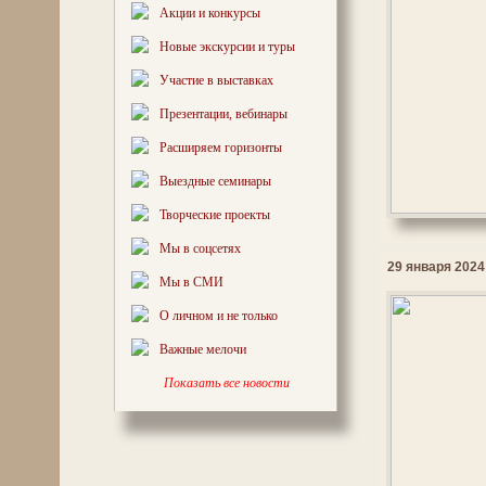
Акции и конкурсы
Новые экскурсии и туры
Участие в выставках
Презентации, вебинары
Расширяем горизонты
Выездные семинары
Творческие проекты
Мы в соцсетях
29 января 2024 
Мы в СМИ
О личном и не только
Важные мелочи
Показать все новости