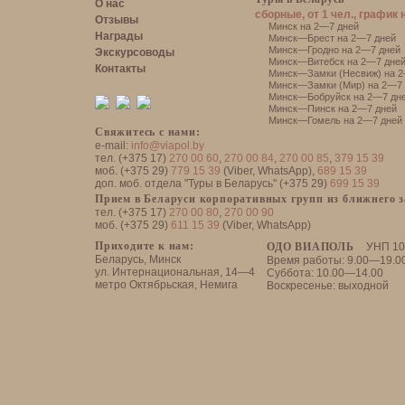
О нас
сборные, от 1 чел., график 
Отзывы
Минск на 2—7 дней
Награды
Минск—Брест на 2—7 дней
Минск—Гродно на 2—7 дней
Экскурсоводы
Минск—Витебск на 2—7 дне
Контакты
Минск—Замки (Несвиж) на 2
Минск—Замки (Мир) на 2—7 
Минск—Бобруйск на 2—7 дн
Минск—Пинск на 2—7 дней
Минск—Гомель на 2—7 дней
Свяжитесь с нами:
e-mail:
info@viapol.by
тел. (+375 17)
270 00 60
,
270 00 84
,
270 00 85
,
379 15 39
моб. (+375 29)
779 15 39
(Viber, WhatsApp),
689 15 39
доп. моб. отдела "Туры в Беларусь" (+375 29)
699 15 39
Прием в Беларуси корпоративных групп из ближнего 
тел. (+375 17)
270 00 80
,
270 00 90
моб. (+375 29)
611 15 39
(Viber, WhatsApp)
Приходите к нам:
ОДО ВИАПОЛЬ
УНП 10
Беларусь, Минск
Время работы: 9.00—19.0
ул. Интернациональная, 14—4
Суббота: 10.00—14.00
метро Октябрьская, Немига
Воскресенье: выходной