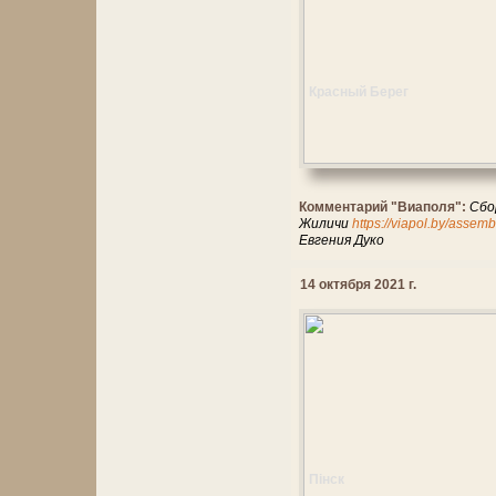
Красный Берег
Комментарий "Виаполя":
Сбо
Жиличи
https://viapol.by/assemb
Евгения Дуко
14 октября 2021 г.
Пінск