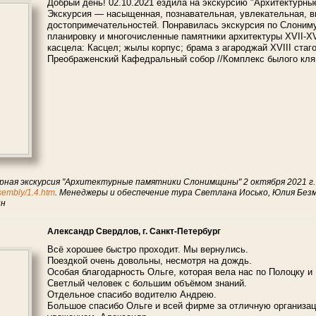
Добрый день! 02.10.2021 ездила на экскурсию "Архитектурн
Экскурсия — насыщенная, познавательная, увлекательная, 
достопримечательностей. Понравилась экскурсия по Слоним
планировку и многочисленные памятники архитектуры XVII-XV
касцела: Касцел; жылы корпус; брама з агароджай XVIII стаго
Преображенский Кафедральный собор //Комплекс былого кл
рная экскурсия "Архитектурные памятники Слонимщины" 2 октября 2021 г.
ssembly/1.4.htm
. Менеджеры и обеспечение тура Светлана Иосько, Юлия Безм
ин
Александр Свердлов, г. Санкт-Петербург
Всё хорошее быстро проходит. Мы вернулись.
Поездкой очень довольны, несмотря на дождь.
Особая благодарность Ольге, которая вела нас по Полоцку и 
Светлый человек с большим объёмом знаний.
Отдельное спасибо водителю Андрею.
Большое спасибо Ольге и всей фирме за отличную организац