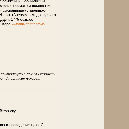
ые памятники Слонимщины".
включает осмотр и посещение
у, сохранившему древнюю
III вв. (Ансамбль Андрэеўскага
ддзя, 1775 //Спасо-
яштара
читать полностью...
 по маршруту Слоним - Жировичи
ен, Анастасия Нечаева.
Витебску.
ию и проведение тура. С