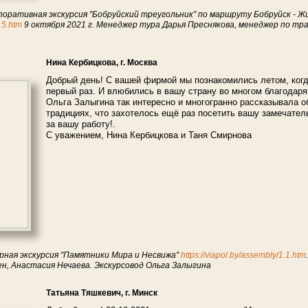
поративная экскурсия "Бобруйский треугольник" по маршруту Бобруйск - Ж
.15.htm
9 октября 2021 г. Менеджер тура Дарья Преснякова, менеджер по тр
Нина Кербицкова, г. Москва
Добрый день! С вашей фирмой мы познакомились летом, когд
первый раз. И влюбились в вашу страну во многом благодар
Ольга Залыгина так интересно и многогранно рассказывала о
традициях, что захотелось ещё раз посетить вашу замечат
за вашу работу!.
С уважением, Нина Кербицкова и Таня Смирнова
рная экскурсия "Памятники Мира и Несвижа"
https://viapol.by/assembly/1.1.htm
н, Анастасия Нечаева. Экскурсовод Ольга Залыгина
Татьяна Тяшкевич, г. Минск