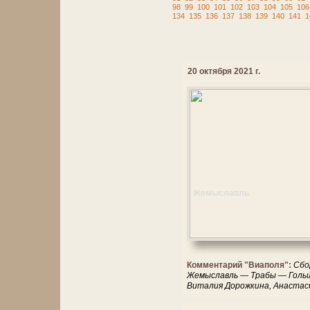
98
99
100
101
102
103
104
105
106
134
135
136
137
138
139
140
141
1
20 октября 2021 г.
Жемыславль
Комментарий "Виаполя":
Сбо
Жемыславль — Трабы — Голь
Виталия Дорожкина, Анастаси