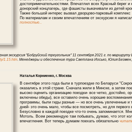
достопримечательностями. Впечатлил всех Красный берег и 
донорский концлагерь, где фашисты выкачивали из детей кро
Также большой интерес вызвал дворцово-парковый комплекс
По материалам и своим впечатлениям от экскурсии я написа
полностью...
рная экскурсия "Бобруйский треугольник" 11 сентября 2021 г. по маршруту 
ly/1.15.htm
. Менеджеры и обеспечение тура Светлана Иосько, Юлия Безмен,
Наталья Корниенко, г. Москва
В сентябре этого года были в турпоездке по Беларуси "Сокр
оказались в этой стране. Сначала жили в Минске, а затем по
высоко оценить организацию поездки- все четко, достойно, ор
включены обеды), все оставило очень хорошие воспоминания
программы, были гиды разные — но все очень увлеченные и 
дней- это очень мало, чтобы все посмотреть, но для первого
Безусловно в каждой поездке что-то очень запоминается. Мн
Мотоль. Всем рекомендую там побывать, думаю, что этот ко
впечатления. Вот теперь думаем поехать обязательно
читать