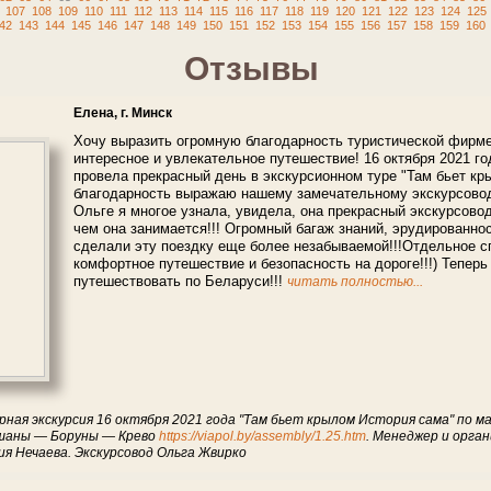
107
108
109
110
111
112
113
114
115
116
117
118
119
120
121
122
123
124
125
42
143
144
145
146
147
148
149
150
151
152
153
154
155
156
157
158
159
160
Отзывы
Елена, г. Минск
Хочу выразить огромную благодарность туристической фирме
интересное и увлекательное путешествие! 16 октября 2021 г
провела прекрасный день в экскурсионном туре "Там бьет кр
благодарность выражаю нашему замечательному экскурсовод
Ольге я многое узнала, увидела, она прекрасный экскурсовод
чем она занимается!!! Огромный багаж знаний, эрудированно
сделали эту поездку еще более незабываемой!!!Отдельное с
комфортное путешествие и безопасность на дороге!!!) Теперь
путешествовать по Беларуси!!!
читать полностью...
рная экскурсия 16 октября 2021 года "Там бьет крылом История сама" по
шаны — Боруны — Крево
https://viapol.by/assembly/1.25.htm
. Менеджер и орга
я Нечаева. Экскурсовод Ольга Жвирко