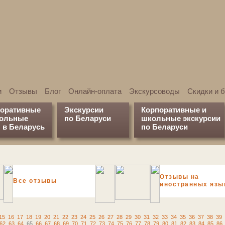
и
Отзывы
Блог
Онлайн-оплата
Экскурсоводы
Скидки и 
поративные
Экскурсии
Корпоративные и
кольные
по Беларуси
школьные экскурсии
 в Беларусь
по Беларуси
Отзывы на
Все отзывы
иностранных язы
15
16
17
18
19
20
21
22
23
24
25
26
27
28
29
30
31
32
33
34
35
36
37
38
39
62
63
64
65
66
67
68
69
70
71
72
73
74
75
76
77
78
79
80
81
82
83
84
85
86