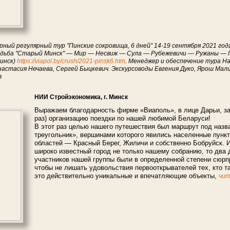
рный регулярный тур "Пинские сокровища, 6 дней" 14-19 сентября 2021 го
дьба "Старый Минск" — Мир — Несвиж — Сула — Рубежевичи — Ружаны — 
Пинск)
https://viapol.by/crush/2021-pinsk6.htm
. Менеджер и обеспечение тура Н
настасия Нечаева, Сергей Быцкевич. Экскурсоводы Евгения Дуко, Ярош Мал
в
НИИ Стройэкономика, г. Минск
Выражаем благодарность фирме «Виаполь», в лице Дарьи, за
раз) организацию поездки по нашей любимой Беларуси!
В этот раз целью нашего путешествия был маршрут под назв
треугольник», вершинами которого явились населенные пунк
областей — Красный Берег, Жиличи и собственно Бобруйск. 
широко известный город не только нашему собранию, то два 
участников нашей группы были в определенной степени сюрп
чтобы не лишать удовольствия первооткрывателей тех, кто т
это действительно уникальные и впечатляющие объекты,
чит