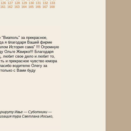
126
127
128
129
130
131
132
133
161
162
163
164
165
166
167
168
 "Виаполь" за прекрасное,
ода я благодаря Вашей фирме
ылом История сама" !!! Огромную
у Ольге Жвирко!!! Благодаря
, любит свое дело и любит то,
сть и прекрасное чувство юмора
пасибо водителю Олегу за
 только с Вами буду
 маршруту Ивье — Суботники —
низация тура Светлана Иосько,