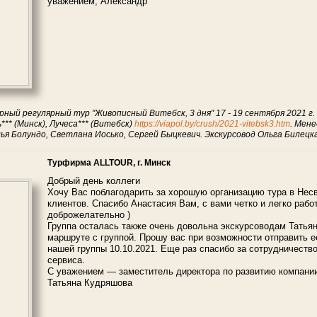
уважением, Александр
рный регулярный тур "Живописный Витебск, 3 дня" 17 - 19 сентября 2021 г.
** (Минск), Лучеса*** (Витебск)
https://viapol.by/crush/2021-vitebsk3.htm
. Мен
я Болундо, Светлана Иосько, Сергей Быцкевич. Экскурсовод Ольга Билецк
Турфирма ALLTOUR, г. Минск
Добрый день коллеги
Хочу Вас поблагодарить за хорошую организацию тура в Нес
клиентов. Спасибо Анастасия Вам, с вами четко и легко работ
доброжелательно )
Группа осталась также очень довольна экскурсоводам Татьян
маршруте с группой. Прошу вас при возможности отправить 
нашей группы 10.10.2021. Еще раз спасибо за сотрудничество
сервиса.
С уважением — заместитель директора по развитию компан
Татьяна Кудряшова