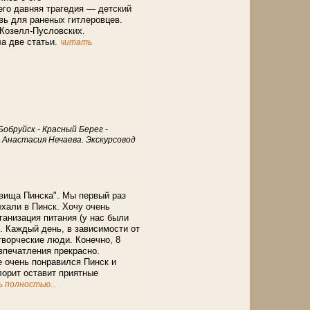
его давняя трагедия — детский
вь для раненых гитлеровцев.
 Козелл-Пусловских.
ла две статьи.
читать
Бобруйск - Красный Берег -
 Анастасия Нечаева. Экскурсовод
овища Пинска". Мы первый раз
ехали в Пинск. Хочу очень
ганизация питания (у нас были
. Каждый день, в зависимости от
творческие люди. Конечно, 8
 впечатления прекрасно.
е очень понравился Пинск и
лорит оставит приятные
 полностью...