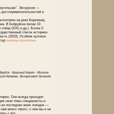
реугольник". Экскурсия —
е достопримечательностей и
асположен на реке Березина),
ека. В Бобруйске более 10
собор (XIX) и др.). Более 5
сударственный список историко-
ость (1810), Особняк купчихи
птур
читать полностью...
бруйск - Красный Берег - Жиличи
сия Нечаева. Экскурсовод Зинаида
лярно. Они всегда проходят
щие свои темы специалисты и
 из последних моих поездок —
нам много такого, о чем мы и не
ись с его