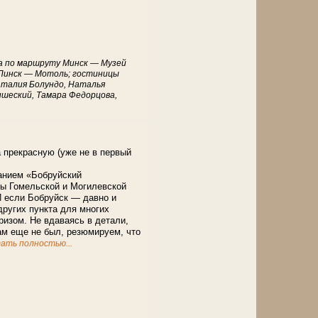
да по маршруту Минск — Музей
Пинск — Мотоль; гостиницы
аталия Болундо, Наталья
ишеский, Тамара Федорцова,
 прекрасную (уже не в первый
анием «Бобруйский
ты Гомельской и Могилевской
И если Бобруйск — давно и
других пункта для многих
ризом. Не вдаваясь в детали,
ам еще не был, резюмируем, что
ать полностью...