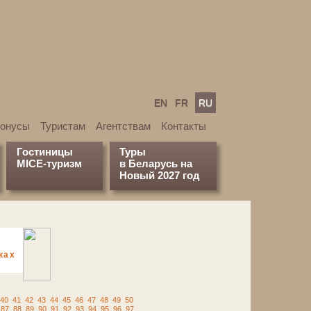
EN
FR
RU
бонусы
Туристам
Агентствам
Контакты
Гостиницы
Туры
MICE-туризм
в Беларусь на
Новый 2027 год
ках
40
41
42
43
44
45
46
47
48
49
50
87
88
89
90
91
92
93
94
95
96
97