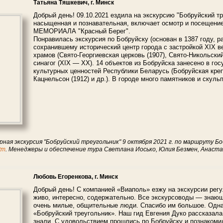
Татьяна Тяшкевич, г. Минск
Добрый день! 09.10.2021 ездила на экскурсию "Бобруйский т
насыщенная и познавательная, включает осмотр и посещени
МЕМОРИАЛА "Красный Берег".
Понравилась экскурсия по Бобруйску (основан в 1387 году, р
сохранившему исторический центр города с застройкой XIX в
храмов (Свято-Георгиевская церковь (1907), Свято-Никольский 
синагог (XIX — XX). 14 объектов из Бобруйска занесено в го
культурных ценностей Республики Беларусь (Бобруйская креп
Кацнельсон (1912) и др.). В городе много памятников и скуль
рная экскурсия "Бобруйский треугольник" 9 октября 2021 г. по маршруту Бо
htm
. Менеджеры и обеспечение тура Светлана Иосько, Юлия Безмен, Анаста
Любовь Егоренкова, г. Минск
Добрый день! С компанией «Виаполь» езжу на экскурсии регу
живо, интересно, содержательно. Все экскурсоводы — знаю
очень милые, общительные люди. Спасибо им большое. Одна
«Бобруйский треугольник». Наш гид Евгения Дуко рассказала 
знали. С удовольствием прошлись по Бобруйску и познакомил