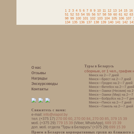
1
2
3
4
5
6
7
8
9
10
11
12
13
14
15
16
51
52
53
54
55
56
57
58
59
60
61
62
63
98
99
100
101
102
103
104
105
106
107
134
135
136
137
138
139
140
141
142
14
Туры в Беларусь
О нас
сборные, от 1 чел., график 
Отзывы
Минск на 2—7 дней
Награды
Минск—Брест на 2—7 дней
Минск—Гродно на 2—7 дней
Экскурсоводы
Минск—Витебск на 2—7 дне
Контакты
Минск—Замки (Несвиж) на 2
Минск—Замки (Мир) на 2—7 
Минск—Бобруйск на 2—7 дн
Минск—Пинск на 2—7 дней
Минск—Гомель на 2—7 дней
Свяжитесь с нами:
e-mail:
info@viapol.by
тел. (+375 17)
270 00 60
,
270 00 84
,
270 00 85
,
379 15 39
моб. (+375 29)
779 15 39
(Viber, WhatsApp),
689 15 39
доп. моб. отдела "Туры в Беларусь" (+375 29)
699 15 39
Прием в Беларуси корпоративных групп из ближнего 