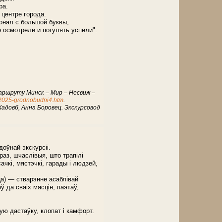
ра.
 центре города.
онал с большой буквы,
 осмотрели и погулять успели".
маршруту Минск – Мир – Несвиж –
h/2025-grodnobudni4.htm
.
адовб, Анна Боровец. Экскурсовод
доўнай экскурсіі.
раз, шчаслівыя, што трапілі
ачкі, мястэчкі, гарады і людзей,
ца) — стварэнне асаблівай
 да сваіх мясцін, паэтаў,
ую дастаўку, клопат і камфорт.