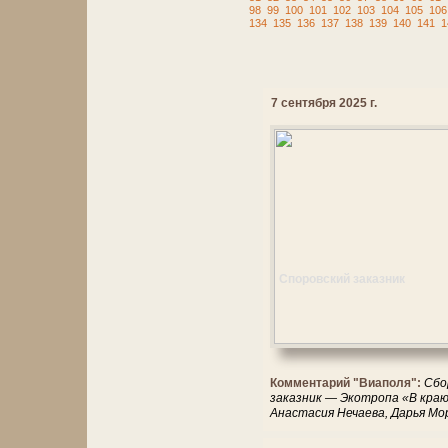
98
99
100
101
102
103
104
105
106
134
135
136
137
138
139
140
141
1
7 сентября 2025 г.
Споровский заказник
Комментарий "Виаполя":
Сбо
заказник — Экотропа «В кра
Анастасия Нечаева, Дарья Мо