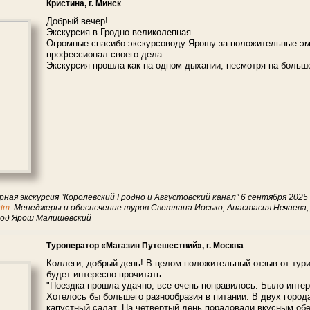
Кристина, г. Минск
Добрый вечер!
Экскурсия в Гродно великолепная.
Огромные спасибо экскурсоводу Ярошу за положительные эмо
профессионал своего дела.
Экскурсия прошла как на одном дыхании, несмотря на больш
рная экскурсия "Королевский Гродно и Августовский канал" 6 сентября 2025 
htm
. Менеджеры и обеспечение туров Светлана Иосько, Анастасия Нечаева,
овод Ярош Малишевский
Туроператор «Магазин Путешествий», г. Москва
Коллеги, добрый день! В целом положительный отзыв от тур
будет интересно прочитать:
"Поездка прошла удачно, все очень понравилось. Было интер
Хотелось бы большего разнообразия в питании. В двух город
капустный салат. На четвертый день порадовали вкусным об