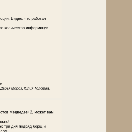
ции. Видно, что работал
ое количество информации.
г.
 Дарья Мороз, Юлия Толстая,
истов Медведев+2, может вам
есно!
ах три дня подряд борщ и
едом.