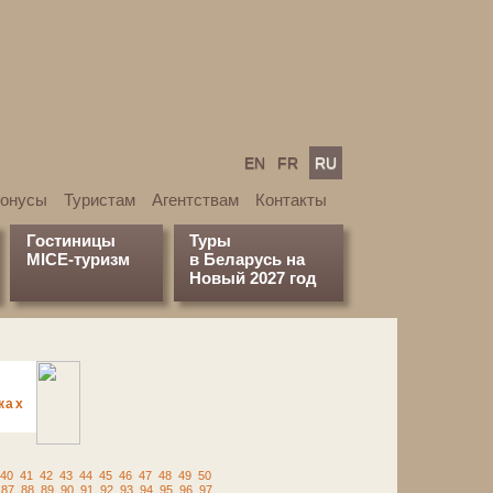
EN
FR
RU
бонусы
Туристам
Агентствам
Контакты
Гостиницы
Туры
MICE-туризм
в Беларусь на
Новый 2027 год
ках
40
41
42
43
44
45
46
47
48
49
50
87
88
89
90
91
92
93
94
95
96
97