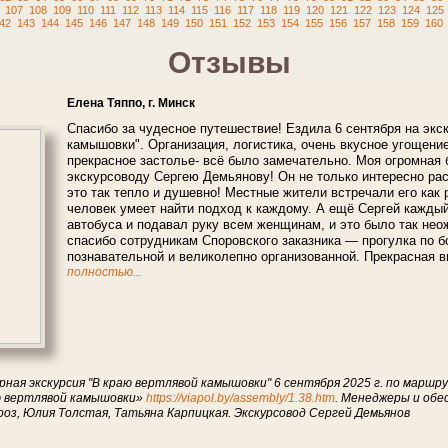
107
108
109
110
111
112
113
114
115
116
117
118
119
120
121
122
123
124
125
42
143
144
145
146
147
148
149
150
151
152
153
154
155
156
157
158
159
160
Отзывы
Елена Тяппо, г. Минск
Спасибо за чудесное путешествие! Ездила 6 сентября на экс
камышовки". Организация, логистика, очень вкусное угощение
прекрасное застолье- всё было замечательно. Моя огромная
экскурсоводу Сергею Демьянову! Он не только интересно ра
это так тепло и душевно! Местные жители встречали его как р
человек умеет найти подход к каждому. А ещё Сергей кажды
автобуса и подавал руку всем женщинам, и это было так нео
спасибо сотрудникам Споровского заказника — прогулка по 
познавательной и великолепно организованной. Прекрасная 
полностью...
рная экскурсия "В краю вертлявой камышовки" 6 сентября 2025 г. по марш
ю вертлявой камышовки»
https://viapol.by/assembly/1.38.htm
. Менеджеры и обе
роз, Юлия Толстая, Татьяна Карпицкая. Экскурсовод Сергей Демьянов