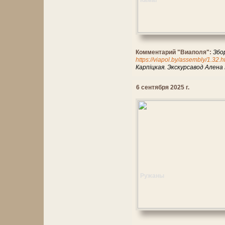
Камаі
Комментарий "Виаполя":
Збо
https://viapol.by/assembly/1.32.
Карпіцкая. Экскурсавод Алена
6 сентября 2025 г.
Ружаны