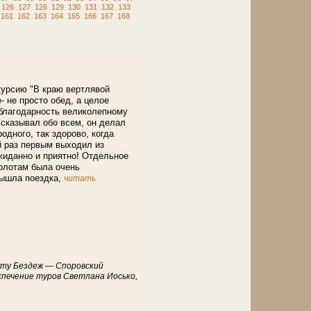
126
127
128
129
130
131
132
133
161
162
163
164
165
166
167
168
курсию "В краю вертлявой
- не просто обед, а целое
 благодарность великолепному
ссказывал обо всем, он делал
одного, так здорово, когда
й раз первым выходил из
жиданно и приятно! Отдельное
болотам была очень
вышла поездка,
читать
руту Бездеж — Споровский
спечение туров Светлана Иосько,