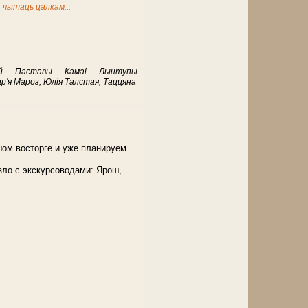
ь
чытаць цалкам...
учай — Паставы — Камаі — Лынтупы
ар'я Мароз, Юлія Талстая, Таццяна
шом восторге и уже планируем
зло с экскурсоводами: Ярош,