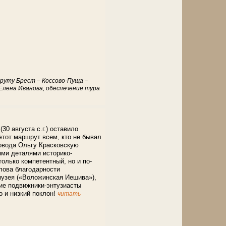
шруту Брест – Коссово-Пуща –
Елена Иванова, обеспечение тура
30 августа с.г.) оставило
этот маршрут всем, кто не бывал
совода Ольгу Красковскую
ыми деталями историко-
лько компетентный, но и по-
лова благодарности
музея («Воложинская Иешива»),
ие подвижники-энтузиасты
о и низкий поклон!
читать