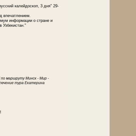
сский калейдоскоп, 3 дня" 29-
од впечатлением.
имум информации о стране и
в Узбекистан."
" по маршруту Минск - Мир -
еспечение тура Екатерина
!