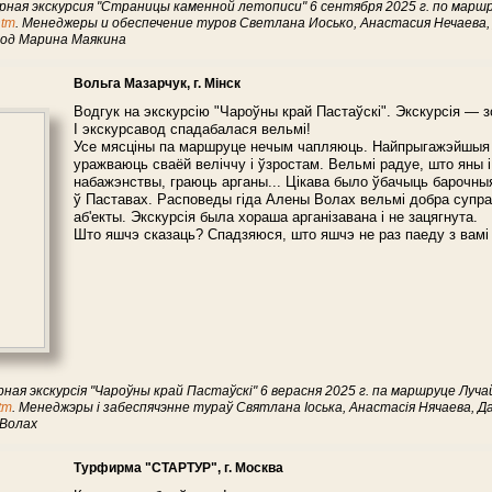
рная экскурсия "Страницы каменной летописи" 6 сентября 2025 г. по марш
htm
. Менеджеры и обеспечение туров Светлана Иосько, Анастасия Нечаева,
вод Марина Маякина
Вольга Мазарчук, г. Мінск
Водгук на экскурсію "Чароўны край Пастаўскі". Экскурсія — з
І экскурсавод спадабалася вельмі!
Усе мясціны па маршруце нечым чапляюць. Найпрыгажэйшыя 
уражваюць сваёй веліччу і ўзростам. Вельмі радуе, што яны і
набажэнствы, граюць арганы... Цікава было ўбачыць барочн
ў Паставах. Расповеды гіда Алены Волах вельмі добра супра
аб'екты. Экскурсія была хораша арганізавана і не зацягнута.
Што яшчэ сказаць? Спадзяюся, што яшчэ не раз паеду з вамі ў
рная экскурсія "Чароўны край Пастаўскі" 6 верасня 2025 г. па маршруце Л
htm
. Менеджэры і забеспячэнне тураў Святлана Іоська, Анастасія Нячаева, Д
 Волах
Турфирма "СТАРТУР", г. Москва