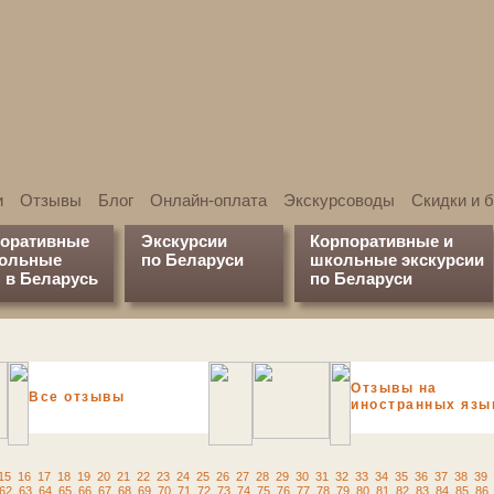
и
Отзывы
Блог
Онлайн-оплата
Экскурсоводы
Скидки и 
поративные
Экскурсии
Корпоративные и
кольные
по Беларуси
школьные экскурсии
 в Беларусь
по Беларуси
Отзывы на
Все отзывы
иностранных язы
15
16
17
18
19
20
21
22
23
24
25
26
27
28
29
30
31
32
33
34
35
36
37
38
39
62
63
64
65
66
67
68
69
70
71
72
73
74
75
76
77
78
79
80
81
82
83
84
85
86