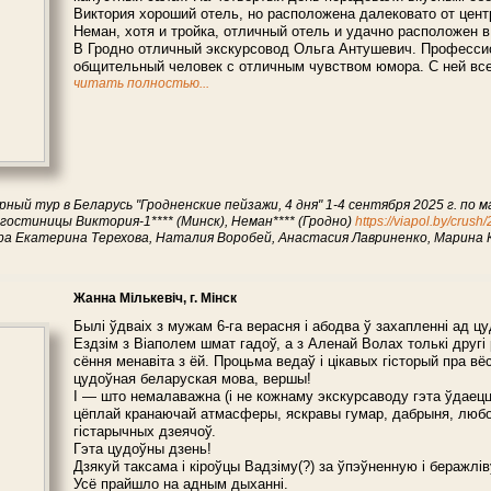
Виктория хороший отель, но расположена далековато от цент
Неман, хотя и тройка, отличный отель и удачно расположен в
В Гродно отличный экскурсовод Ольга Антушевич. Професси
общительный человек с отличным чувством юмора. С ней все
читать полностью...
рный тур в Беларусь "Гродненские пейзажи, 4 дня" 1-4 сентября 2025 г. по 
 гостиницы Виктория-1**** (Минск), Неман**** (Гродно)
https://viapol.by/crus
а Екатерина Терехова, Наталия Воробей, Анастасия Лавриненко, Марина К
Жанна Мількевіч, г. Мінск
Былі ўдваіх з мужам 6-га верасня і абодва ў захапленні ад цу
Ездзім з Віаполем шмат гадоў, а з Аленай Волах толькі другі 
сёння менавіта з ёй. Процьма ведаў і цікавых гісторый пра вёс
цудоўная беларуская мова, вершы!
І — што немалаважна (і не кожнаму экскурсаводу гэта ўдаец
цёплай кранаючай атмасферы, яскравы гумар, дабрыня, любоў
гістарычных дзеячоў.
Гэта цудоўны дзень!
Дзякуй таксама і кіроўцы Вадзіму(?) за ўпэўненную і беражлів
Усё прайшло на адным дыханні.