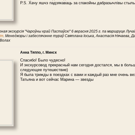
P.S. Хачу яшчэ падзякаваць за спакойны дабразычлівы стыл
рная экскурсія "Чароўны край Пастаўскі" 6 верасня 2025 г. па маршруце Л
htm
. Менеджэры і забеспячэнне тураў Святлана Іоська, Анастасія Нячаева, Д
 Волах
Анна Тяппо, г. Минск
Спасибо! Было чудесно!
И экскурсовод прекрасный нам сегодня достался, мы в боль
следующее путешествие)
Я была трижды в поездках с вами и каждый раз мне очень ве
Татьяна и вот сейчас Марина — звезды