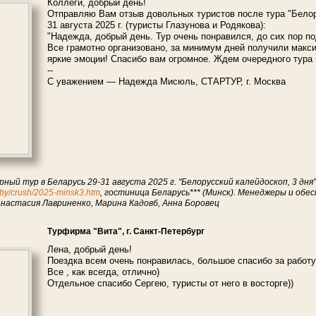
Коллеги, добрый день!
Отправляю Вам отзыв довольных туристов после тура "Белору
31 августа 2025 г. (туристы Глазунова и Родякова):
"Надежда, добрый день. Тур очень понравился, до сих пор п
Все грамотно организовано, за минимум дней получили макс
яркие эмоции! Спасибо вам огромное. Ждем очередного тура 
--
С уважением — Надежда Мисюль, СТАРТУР, г. Москва
рный тур в Беларусь 29-31 августа 2025 г. "Белорусский калейдоскоп, 3 дня
l.by/crush/2025-minsk3.htm
, гостиница Беларусь*** (Минск). Менеджеры и об
Анастасия Лавриненко, Марина Кадовб, Анна Боровец
Турфирма "Вита", г. Санкт-Петербург
Лена, добрый день!
Поездка всем очень понравилась, большое спасибо за работу
Все , как всегда, отлично)
Отдельное спасибо Сергею, туристы от него в восторге))