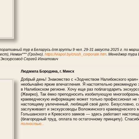
поративный тур в Беларусь для группы 9 чел. 29-31 августа 2025 г. по мар
ест), Неман*** (Гродно).
https://viapol.by/crush_corporate.htm
. Менеджер тура 
 Экскурсовод Сергей Игнатович
Людмила Бородина, г. Минск
Добрый день! Знакомство с «Зодчеством Налибокского края» (
необычайно яркие впечатления. Я настоятельно рекомендую 
в Налибокском регионе. Хочу еще раз поблагодарить экскур
(Жвирко), Так ёмко преподносить изобилующую многообразн
краеведческую информацию может только профессионал не то
настоящему увлеченный, любящий своё дело. Безусловно, с
заслуживают и экскурсоводы Воложинского краеведческого 
Гольшанского и Кревского замков — здесь работают настоящ
(благородный труд, оплата по остаточному принципу). Спасиб
полностью...