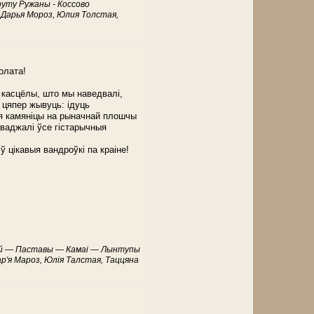
руту Ружаны - Коссово
 Дарья Мороз, Юлия Толстая,
олата!
касцёлы, што мы наведвалі,
 цяпер жывуць: ідуць
ыя камяніцы на рыначнай плошчы
ваджалі ўсе гістарычныя
 цікавыя вандроўкі па краіне!
учай — Паставы — Камаі — Лынтупы
ар'я Мароз, Юлія Талстая, Таццяна