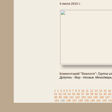
6 июля 2015 г.
Комментарий "Виаполя":
Группа из
Дудутки - Мир - Несвиж. Менеджер
1
2
3
4
5
6
7
8
9
10
11
12
13
14
15
16
51
52
53
54
55
56
57
58
59
60
61
62
63
98
99
100
101
102
103
104
105
106
107
134
135
136
137
138
139
140
141
142
14