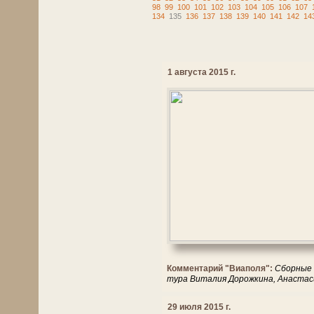
98
99
100
101
102
103
104
105
106
107
134
135
136
137
138
139
140
141
142
14
1 августа 2015 г.
Комментарий "Виаполя":
Сборные 
тура Виталия Дорожкина, Анастаси
29 июля 2015 г.