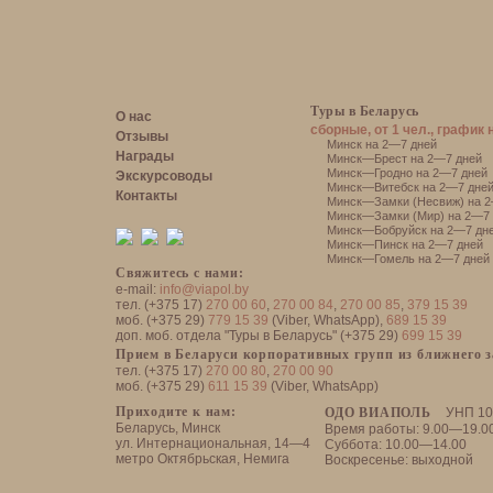
Туры в Беларусь
О нас
сборные, от 1 чел., график 
Отзывы
Минск на 2—7 дней
Награды
Минск—Брест на 2—7 дней
Минск—Гродно на 2—7 дней
Экскурсоводы
Минск—Витебск на 2—7 дне
Контакты
Минск—Замки (Несвиж) на 2
Минск—Замки (Мир) на 2—7 
Минск—Бобруйск на 2—7 дн
Минск—Пинск на 2—7 дней
Минск—Гомель на 2—7 дней
Свяжитесь с нами:
e-mail:
info@viapol.by
тел. (+375 17)
270 00 60
,
270 00 84
,
270 00 85
,
379 15 39
моб. (+375 29)
779 15 39
(Viber, WhatsApp),
689 15 39
доп. моб. отдела "Туры в Беларусь" (+375 29)
699 15 39
Прием в Беларуси корпоративных групп из ближнего 
тел. (+375 17)
270 00 80
,
270 00 90
моб. (+375 29)
611 15 39
(Viber, WhatsApp)
Приходите к нам:
ОДО ВИАПОЛЬ
УНП 10
Беларусь, Минск
Время работы: 9.00—19.0
ул. Интернациональная, 14—4
Суббота: 10.00—14.00
метро Октябрьская, Немига
Воскресенье: выходной