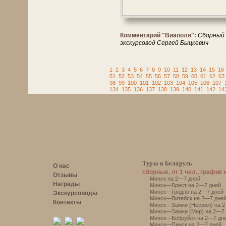
Комментарий "Виаполя":
Сборный 
экскурсовод Сергей Быцкевич
1
2
3
4
5
6
7
8
9
10
11
12
13
14
15
16
51
52
53
54
55
56
57
58
59
60
61
62
63
98
99
100
101
102
103
104
105
106
107
134
135
136
137
138
139
140
141
142
14
Туры в Беларусь
О нас
сборные, от 1 чел., график 
Отзывы
Минск на 2—7 дней
Награды
Минск—Брест на 2—7 дней
Минск—Гродно на 2—7 дней
Экскурсоводы
Минск—Витебск на 2—7 дне
Контакты
Минск—Замки (Несвиж) на 2
Минск—Замки (Мир) на 2—7 
Минск—Бобруйск на 2—7 дн
Минск—Пинск на 2—7 дней