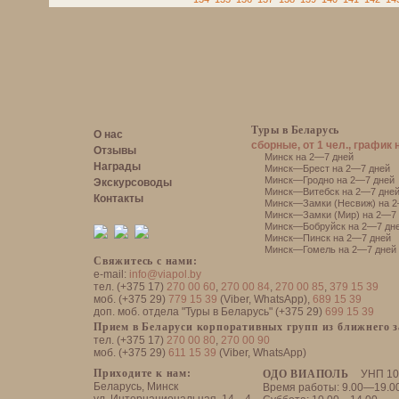
Туры в Беларусь
О нас
сборные, от 1 чел., график 
Отзывы
Минск на 2—7 дней
Награды
Минск—Брест на 2—7 дней
Минск—Гродно на 2—7 дней
Экскурсоводы
Минск—Витебск на 2—7 дне
Контакты
Минск—Замки (Несвиж) на 2
Минск—Замки (Мир) на 2—7 
Минск—Бобруйск на 2—7 дн
Минск—Пинск на 2—7 дней
Минск—Гомель на 2—7 дней
Свяжитесь с нами:
e-mail:
info@viapol.by
тел. (+375 17)
270 00 60
,
270 00 84
,
270 00 85
,
379 15 39
моб. (+375 29)
779 15 39
(Viber, WhatsApp),
689 15 39
доп. моб. отдела "Туры в Беларусь" (+375 29)
699 15 39
Прием в Беларуси корпоративных групп из ближнего 
тел. (+375 17)
270 00 80
,
270 00 90
моб. (+375 29)
611 15 39
(Viber, WhatsApp)
Приходите к нам:
ОДО ВИАПОЛЬ
УНП 10
Беларусь, Минск
Время работы: 9.00—19.0