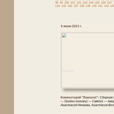
98
99
100
101
102
103
104
105
106
107
134
135
136
137
138
139
140
141
142
14
9 июня 2023 г.
Гродно
Комментарий "Виаполя":
Сборная 
— Гродно (ночлег) — Святск — Авг
Анастасия Нечаева, Анастасия Вол