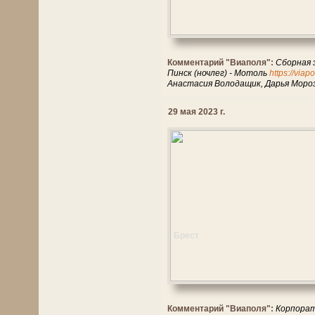
Комментарий "Виаполя":
Сборная 
Пинск (ночлег) - Мотоль
https://viap
Анастасия Володащик, Дарья Мороз
29 мая 2023 г.
Брест
Комментарий "Виаполя":
Корпорат