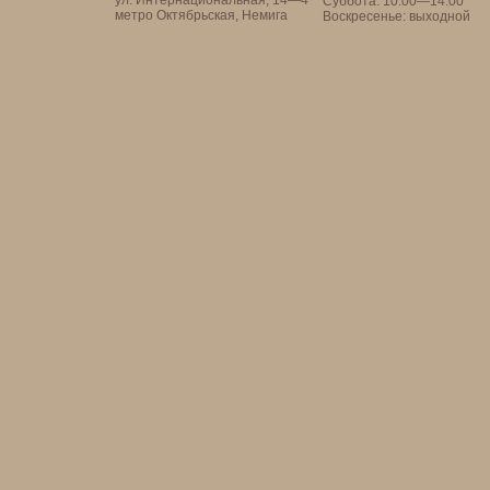
ул. Интернациональная, 14—4
Суббота: 10.00—14.00
метро Октябрьская, Немига
Воскресенье: выходной