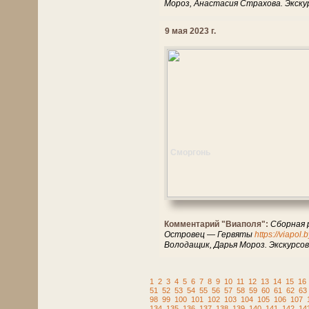
Мороз, Анастасия Страхова. Экску
9 мая 2023 г.
Сморгонь
Комментарий "Виаполя":
Сборная 
Островец — Гервяты
https://viapol
Володащик, Дарья Мороз. Экскурсо
1
2
3
4
5
6
7
8
9
10
11
12
13
14
15
16
51
52
53
54
55
56
57
58
59
60
61
62
63
98
99
100
101
102
103
104
105
106
107
134
135
136
137
138
139
140
141
142
14