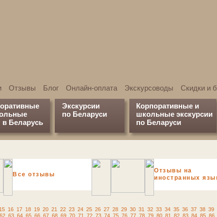
и
Отзывы
Блог
Онлайн-оплата
Экскурсоводы
Скидки и 
поративные
Экскурсии
Корпоративные и
кольные
по Беларуси
школьные экскурсии
 в Беларусь
по Беларуси
Отзывы на
Все отзывы
иностранных язы
15
16
17
18
19
20
21
22
23
24
25
26
27
28
29
30
31
32
33
34
35
36
37
38
39
62
63
64
65
66
67
68
69
70
71
72
73
74
75
76
77
78
79
80
81
82
83
84
85
86