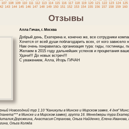
107
108
109
110
111
112
113
114
115
116
117
118
119
120
121
122
123
124
125
42
143
144
145
146
147
148
149
150
151
152
153
154
155
156
157
158
159
160
Отзывы
Алла Гичан, г. Москва
Добрый день, Екатерина и, конечно же, все сотрудники ком
Хочется от всей души поблагодарить всех, от кого зависело
Нам очень понравилась организация тура: гиды, гостиницы, пи
Желаем в 2015 году дальнейших успехов и процветания ваш
Удачи!!! До новых встреч!!!
С уважением, Алла, Игорь ГИЧАН
рный Новогодний тур 1.10 "Каникулы в Минске и Мирском замке, 4 дня" Ми
 Планета*** в Минске и в Мирском замке), группа 16. Менеджеры тура Екат
Виталия Дорожкина, Анастасия Страхова, Ольга Найденко, Елена Иванова, 
гина, Ольга Коляда