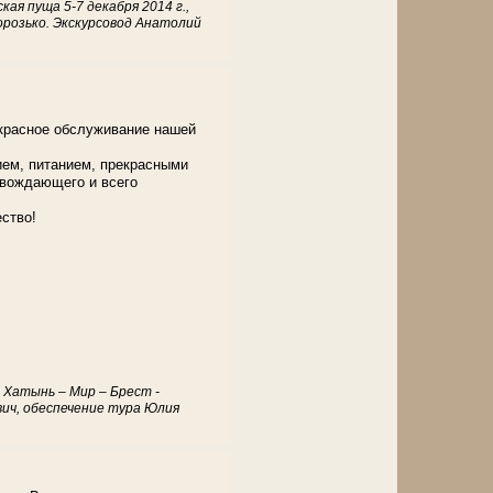
кая пуща 5-7 декабря 2014 г.,
орозько. Экскурсовод Анатолий
екрасное обслуживание нашей
ием, питанием, прекрасными
овождающего и всего
ство!
- Хатынь – Мир – Брест -
ич, обеспечение тура Юлия