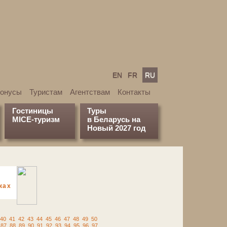
EN
FR
RU
бонусы
Туристам
Агентствам
Контакты
Гостиницы
Туры
MICE-туризм
в Беларусь на
Новый 2027 год
ках
40
41
42
43
44
45
46
47
48
49
50
87
88
89
90
91
92
93
94
95
96
97