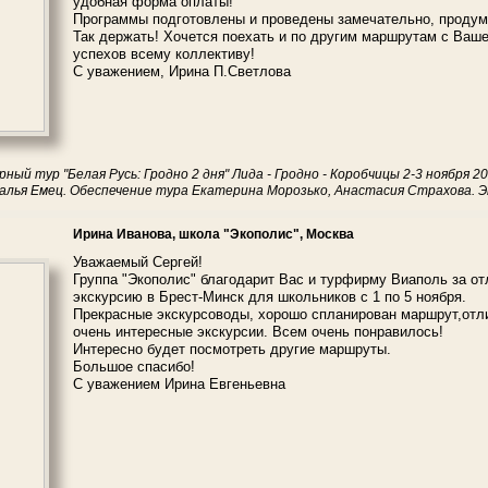
удобная форма оплаты!
Программы подготовлены и проведены замечательно, продум
Так держать! Хочется поехать и по другим маршрутам с Ваше
успехов всему коллективу!
C уважением, Ирина П.Светлова
рный тур "Белая Русь: Гродно 2 дня" Лида - Гродно - Коробчицы 2-3 ноября 2
алья Емец. Обеспечение тура Екатерина Морозько, Анастасия Страхова. 
Ирина Иванова, школа "Экополис", Москва
Уважаемый Сергей!
Группа "Экополис" благодарит Вас и турфирму Виаполь за о
экскурсию в Брест-Минск для школьников с 1 по 5 ноября.
Прекрасные экскурсоводы, хорошо спланирован маршрут,отл
очень интересные экскурсии. Всем очень понравилось!
Интересно будет посмотреть другие маршруты.
Большое спасибо!
С уважением Ирина Евгеньевна