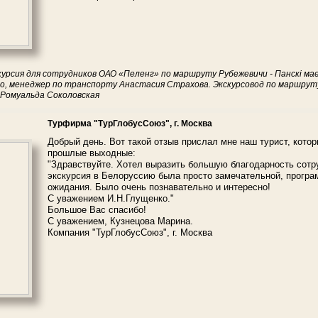
курсия для сотрудников ОАО «Пеленг» по маршруту Рубежевичи - Панскі мае
, менеджер по транспорту Анастасия Страхова. Экскурсовод по маршруту
- Ромуальда Соколовская
Турфирма "ТурГлобусСоюз", г. Москва
Добрый день. Вот такой отзыв прислал мне наш турист, кото
прошлые выходные:
"Здравствуйте. Хотел выразить большую благодарность сот
экскурсия в Белоруссию была просто замечательной, програ
ожидания. Было очень познавательно и интересно!
С уважением И.Н.Глущенко."
Большое Вас спасибо!
С уважением, Кузнецова Марина.
Компания "ТурГлобусСоюз", г. Москва