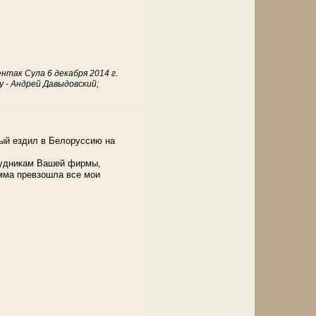
нтак Сула 6 декабря 2014 г.
 - Андрей Давыдовский;
рый ездил в Белоруссию на
рудникам Вашей фирмы,
мма превзошла все мои