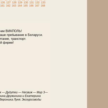
126
127
128
129
130
131
132
133
161
162
163
164
165
166
167
168
пании ВИАПОЛЬ!
 наше пребывание в Беларуси.
тание, транспорт.
ей фирме!
нск — Дудутки — Несвиж — Мир 3—
ерина Дружинина и Екатерина
Вероника Луня. Экскурсоводы