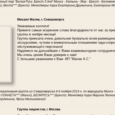
рный тур "Белая Русь: Брест 3 дня" Минск - Хатынь - Мир - Брест - Беловежс
), Веста*** (Брест). Менеджеры тура Екатерина Дружинина, Екатерина М
Михаил Малик, г. Североморск
Уважаемые коллеги!
Примите самые искренние слова благодарности от нас за пр
группы в ноябре месяце!
Группа приехала очень довольная буквально всем-размещен
экскурсиями, чутким и внимательным отношением гида-сопр
обслуживающего персонала!
Надеемся на дальнейшее с Вами взаимовыгодное сотрудниче
Мы очень ценим Ваше доверие к нам!
С большим уважением к Вам- ИП "Малик А.С."
поративная группа из Североморска 4-6 ноября 2014 г. по маршруту Минск 
 ПЛАНЕТА*** (Минск), БЕЛАРУСЬ*** (Брест). Менеджер тура Марина Леонов
Гордюнина, Ярош Малишевский
Группа лицеистов, г. Москва