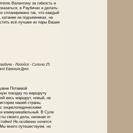
ителю Валентину за гибкость и
оказаться, в Раубичах и делать-
ло спланировано так, что каждый
й, катание на подъемниках, на
естить всё лучшее из пары Ваших
убичи - Логойск - Силичи 25
вод Евгения Дуко
довне Потаевой
ную поездку по маршруту
ей весь маршрут, новый, не
 истории нашей страны.
ас энциклопедическими
 и коммуникабельный. В Суле
ты своего дела, начиная от
стойно! Но особенно хочется
 Мы много путешествуем, но