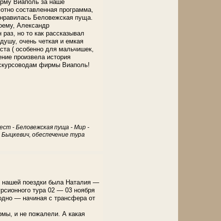
ирму Виаполь за наше
мотно составленная программа,
онравилась Беловежская пуща.
оему, Александр
 раз, но то как рассказывал
душу, очень четкая и емкая
ста ( особенно для мальчишек,
ение произвела история
кскурсоводам фирмы Виаполь!
ст - Беловежская пуща - Мир -
 Быцкевич, обеспечение тура
м нашей поездки была Наталия —
урсионного тура 02 — 03 ноября
дно — начиная с трансфера от
мы, и не пожалели. А какая