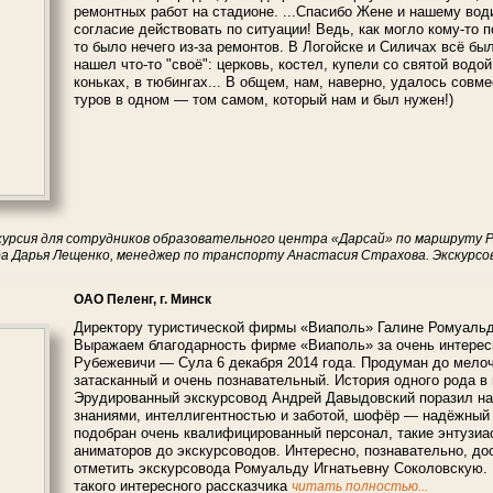
ремонтных работ на стадионе. ...Спасибо Жене и нашему вод
согласие действовать по ситуации! Ведь, как могло кому-то п
то было нечего из-за ремонтов. В Логойске и Силичах всё бы
нашел что-то "своё": церковь, костел, купели со святой водо
коньках, в тюбингах... В общем, нам, наверно, удалось совм
туров в одном — том самом, который нам и был нужен!)
курсия для сотрудников образовательного центра «Дарсай» по маршруту Ра
ра Дарья Лещенко, менеджер по транспорту Анастасия Страхова. Экскурсо
ОАО Пеленг, г. Минск
Директору туристической фирмы «Виаполь» Галине Ромуаль
Выражаем благодарность фирме «Виаполь» за очень интерес
Рубежевичи — Сула 6 декабря 2014 года. Продуман до мелоч
затасканный и очень познавательный. История одного рода в
Эрудированный экскурсовод Андрей Давыдовский поразил н
знаниями, интеллигентностью и заботой, шофёр — надёжный
подобран очень квалифицированный персонал, такие энтузиас
аниматоров до экскурсоводов. Интересно, познавательно, до
отметить экскурсовода Ромуальду Игнатьевну Соколовскую.
такого интересного рассказчика
читать полностью...