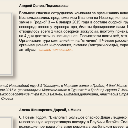
Андрей Орлов, Подмосковье
Большое спасибо сотрудникам компании за организацию ново
Воспользовались предложением Виаполя на Новогодние праз
замке и Гродно" 3 — 6 января 2015 года в составе сборной г
непосредственно у туроператора, билеты бронировали сами. 
отводилось всего 2 часа обзорной экскурсии, поэтому приех
на 4 дня достаточно насыщенная. Посмотрели почти всё, что
Организация тура компанией — на "отлично"!!! Чёткое рассел
организационная информация, питание (завтраки-обеды), хо
автобусы.
читать полностью...
рный Новогодний тур 3.5 "Каникулы в Мирском замке и Гродно, 4 дня" Мин
я 2015 г. (гостиницы: в Мирском замке и Турист*** в Гродно), группа 7. 
ько; обеспечение тура Юлия Безмен, Виталия Дорожкина, Анастасия Страх
 Словик
Алена Шинкаренко, Дарсай, г. Минск
С Новым Годом, "Виаполь"! Большое спасибо Даше Лещенко 
многогранную корпоративную поездку в Раубичи-Логойск-Сили
возникшие преграды ;-) в виде ремонта в раубичском музее, 