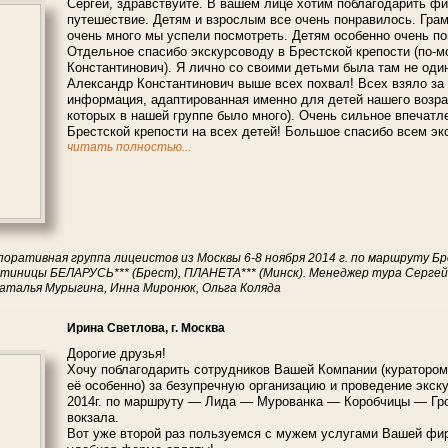
Сергей, здравствуйте. В вашем лице хотим поблагодарить ф
путешествие. Детям и взрослым все очень понравилось. Гра
очень много мы успели посмотреть. Детям особенно очень п
Отдельное спасибо экскурсоводу в Брестской крепости (по-м
Константинович). Я лично со своими детьми была там не один
Александр Константинович выше всех похвал! Всех взяло за 
информация, адаптированная именно для детей нашего возра
которых в нашей группе было много). Очень сильное впечатл
Брестской крепости на всех детей! Большое спасибо всем э
читать полностью...
поративная группа лицеистов из Москвы 6-8 ноября 2014 г. по маршруту Бре
остиницы БЕЛАРУСЬ*** (Брест), ПЛАНЕТА*** (Минск). Менеджер тура Сергей
аталья Мурыгина, Инна Миронюк, Ольга Коляда
Ирина Светлова, г. Москва
Дорогие друзья!
Хочу поблагодарить сотрудников Вашей Компании (кураторо
её особенно) за безупречную организацию и проведение экск
2014г. по маршруту — Лида — Мурованка — Коробчицы — Гро
вокзала.
Вот уже второй раз пользуемся с мужем услугами Вашей фир