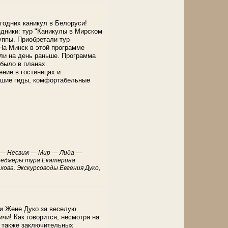
годних каникул в Белоруси!
дники: тур "Каникулы в Мирском
руппы. Приобретали тур
На Минск в этой программе
али на день раньше. Программа
 было в планах.
ение в гостиницах и
рошие гиды, комфортабельные
ск — Несвиж — Мир — Лида —
Менеджеры тура Екатерина
ова. Экскурсоводы Евгения Дуко,
и Жене Дуко за веселую
чи! Как говорится, несмотря на
а также заключительных