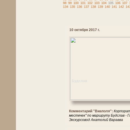
98
99
100
101
102
103
104
105
106
107
134
135
136
137
138
139
140
141
142
14
10 октября 2017 г.
Будслав
Комментарий "Виаполя":
Корпорат
местечек" по маршруту Будслав - Г
Экскурсовод Анатолий Варавва