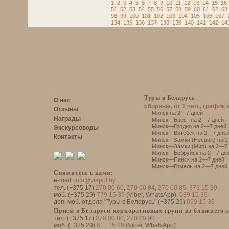
1
2
3
4
5
6
7
8
9
10
11
12
13
14
15
16
51
52
53
54
55
56
57
58
59
60
61
62
63
98
99
100
101
102
103
104
105
106
107
134
135
136
137
138
139
140
141
142
14
Туры в Беларусь
О нас
сборные, от 1 чел., график 
Отзывы
Минск на 2—7 дней
Награды
Минск—Брест на 2—7 дней
Минск—Гродно на 2—7 дней
Экскурсоводы
Минск—Витебск на 2—7 дне
Контакты
Минск—Замки (Несвиж) на 2
Минск—Замки (Мир) на 2—7 
Минск—Бобруйск на 2—7 дн
Минск—Пинск на 2—7 дней
Минск—Гомель на 2—7 дней
Свяжитесь с нами:
e-mail:
info@viapol.by
тел. (+375 17)
270 00 60
,
270 00 84
,
270 00 85
,
379 15 39
моб. (+375 29)
779 15 39
(Viber, WhatsApp),
689 15 39
доп. моб. отдела "Туры в Беларусь" (+375 29)
699 15 39
Прием в Беларуси корпоративных групп из ближнего 
тел. (+375 17)
270 00 80
,
270 00 90
моб. (+375 29)
611 15 39
(Viber, WhatsApp)