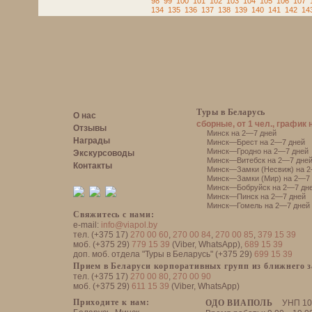
98
99
100
101
102
103
104
105
106
107
134
135
136
137
138
139
140
141
142
14
Туры в Беларусь
О нас
сборные, от 1 чел., график 
Отзывы
Минск на 2—7 дней
Награды
Минск—Брест на 2—7 дней
Минск—Гродно на 2—7 дней
Экскурсоводы
Минск—Витебск на 2—7 дне
Контакты
Минск—Замки (Несвиж) на 2
Минск—Замки (Мир) на 2—7 
Минск—Бобруйск на 2—7 дн
Минск—Пинск на 2—7 дней
Минск—Гомель на 2—7 дней
Свяжитесь с нами:
e-mail:
info@viapol.by
тел. (+375 17)
270 00 60
,
270 00 84
,
270 00 85
,
379 15 39
моб. (+375 29)
779 15 39
(Viber, WhatsApp),
689 15 39
доп. моб. отдела "Туры в Беларусь" (+375 29)
699 15 39
Прием в Беларуси корпоративных групп из ближнего 
тел. (+375 17)
270 00 80
,
270 00 90
моб. (+375 29)
611 15 39
(Viber, WhatsApp)
Приходите к нам:
ОДО ВИАПОЛЬ
УНП 10