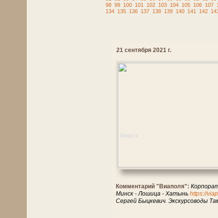
98
99
100
101
102
103
104
105
106
107
134
135
136
137
138
139
140
141
142
14
21 сентября 2021 г.
Минск
Комментарий "Виаполя":
Корпорат
Минск - Лошица - Хатынь
https://vi
Сергей Быцкевич. Экскурсоводы Та