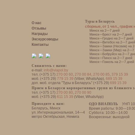
Туры в Беларусь
О нас
сборные, от 1 чел., график 
Отзывы
Минск на 2—7 дней
Награды
Минск—Брест на 2—7 дней
Минск—Гродно на 2—7 дней
Экскурсоводы
Минск—Витебск на 2—7 дне
Контакты
Минск—Замки (Несвиж) на 2
Минск—Замки (Мир) на 2—7 
Минск—Бобруйск на 2—7 дн
Минск—Пинск на 2—7 дней
Минск—Гомель на 2—7 дней
Свяжитесь с нами:
e-mail:
info@viapol.by
тел. (+375 17)
270 00 60
,
270 00 84
,
270 00 85
,
379 15 39
моб. (+375 29)
779 15 39
(Viber, WhatsApp),
689 15 39
доп. моб. отдела "Туры в Беларусь" (+375 29)
699 15 39
Прием в Беларуси корпоративных групп из ближнего 
тел. (+375 17)
270 00 80
,
270 00 90
моб. (+375 29)
611 15 39
(Viber, WhatsApp)
Приходите к нам:
ОДО ВИАПОЛЬ
УНП 10
Беларусь, Минск
Время работы: 9.00—19.0
ул. Интернациональная, 14—4
Суббота: 10.00—14.00
метро Октябрьская, Немига
Воскресенье: выходной