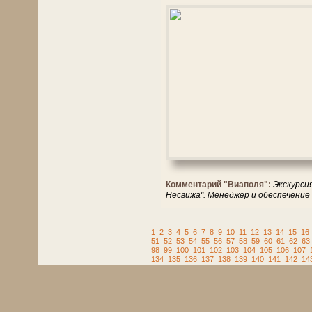
Комментарий "Виаполя":
Экскурси
Несвижа". Менеджер и обеспечение
1
2
3
4
5
6
7
8
9
10
11
12
13
14
15
16
51
52
53
54
55
56
57
58
59
60
61
62
63
98
99
100
101
102
103
104
105
106
107
134
135
136
137
138
139
140
141
142
14