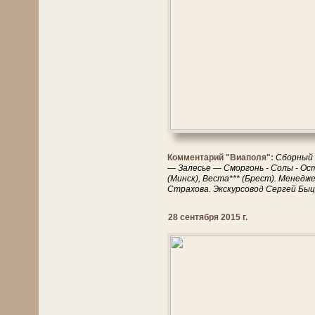
Комментарий "Виаполя":
Сборный 
— Залесье — Сморгонь - Солы - Ос
(Минск), Веста*** (Брест). Менед
Страхова. Экскурсовод Сергей Быц
28 сентября 2015 г.