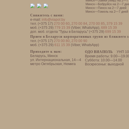
Минск—Замки (Мир) на 2—7 
Минск—Бобруйск на 2—7 дн
Минск—Пинск на 2—7 дней
Минск—Гомель на 2—7 дней
Свяжитесь с нами:
e-mail:
info@viapol.by
тел. (+375 17)
270 00 60
,
270 00 84
,
270 00 85
,
379 15 39
моб. (+375 29)
779 15 39
(Viber, WhatsApp),
689 15 39
доп. моб. отдела "Туры в Беларусь" (+375 29)
699 15 39
Прием в Беларуси корпоративных групп из ближнего 
тел. (+375 17)
270 00 80
,
270 00 90
моб. (+375 29)
611 15 39
(Viber, WhatsApp)
Приходите к нам:
ОДО ВИАПОЛЬ
УНП 10
Беларусь, Минск
Время работы: 9.00—19.0
ул. Интернациональная, 14—4
Суббота: 10.00—14.00
метро Октябрьская, Немига
Воскресенье: выходной