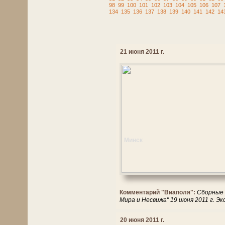
98
99
100
101
102
103
104
105
106
107
134
135
136
137
138
139
140
141
142
14
21 июня 2011 г.
Минск
Комментарий "Виаполя":
Сборные 
Мира и Несвижа" 19 июня 2011 г. Э
20 июня 2011 г.