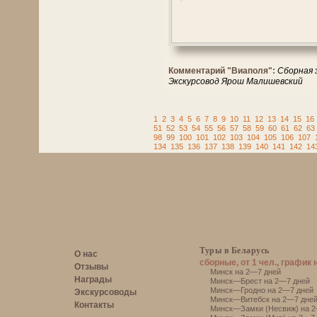
Комментарий "Виаполя":
Сборная 
Экскурсовод Ярош Малишевский
1
2
3
4
5
6
7
8
9
10
11
12
13
14
15
16
51
52
53
54
55
56
57
58
59
60
61
62
63
98
99
100
101
102
103
104
105
106
107
134
135
136
137
138
139
140
141
142
14
Туры в Беларусь
О нас
сборные, от 1 чел., график 
Отзывы
Минск на 2—7 дней
Награды
Минск—Брест на 2—7 дней
Минск—Гродно на 2—7 дней
Экскурсоводы
Минск—Витебск на 2—7 дне
Контакты
Минск—Замки (Несвиж) на 2