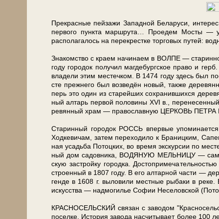
Прекрасные пей­за­жи За­пад­ной Бе­ла­ру­си, ин­те­ре
пер­во­го пункта марш­ру­та… Проедем Мосты — уже
располагалось на перекрестке тор­го­вых пу­тей: вод
Зна­ком­ство с кра­ем на­чи­на­ем в ВОЛПЕ — ста­рин­н
го­ду го­ро­док по­лу­чил магдебургское пра­во и г
вла­де­ли этим ме­стеч­ком. В 1474 го­ду здесь был по­
сте прежнего был возведён новый, так­же де­ре­в
перь это один из ста­рей­ших со­хра­нив­ших­ся де­ре­в
ный алтарь пер­вой по­ло­ви­ны XVI в., перенесенный 
ре­вян­ный храм — православную ЦЕРКОВЬ ПЕТРА И ПА
Старинный го­ро­док РОССЬ впер­вые упо­ми­на­ет­ся 
Ходкевичам, затем переходило к Браницким, Сапегам;
ная усадь­ба Потоцких, во вре­мя экс­кур­сии по ме­сте
ный дом садовника, ВОДЯНУЮ МЕЛЬНИЦУ — са­мую боль
скую за­строй­ку го­род­ка. Достопримечательность
стро­ен­ный в 1807 го­ду. В его ал­тар­ной ча­сти — д
ген­де в 1608 г. выловили ­мест­ные рыбаки в ре­ке. 
ис­кус­ства — надмогилье Со­фии Неселовской (Пото
КРАСНОСЕЛЬСКИЙ свя­зан с заводом "Красносельскст
по­сел­ке. История за­во­да на­счи­ты­ва­ет бо­лее 100