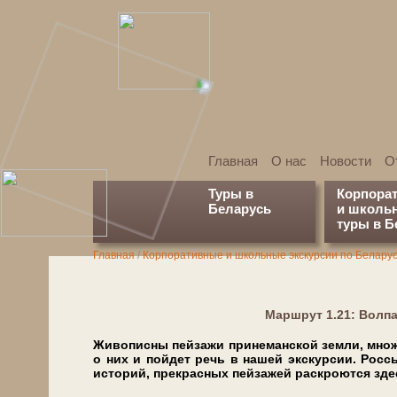
Главная
О нас
Новости
О
Туры в
Корпора
Беларусь
и школь
туры в Б
Главная
/
Корпоративные и школьные экскурсии по Белару
Марш­рут 1.21: Вол
Жи­во­пис­ны пей­за­жи при­не­ман­ской зем­ли, мн
о них и пой­дет речь в на­шей экс­кур­сии. Рос
историй, пре­крас­ных пей­за­жей раскроются зде