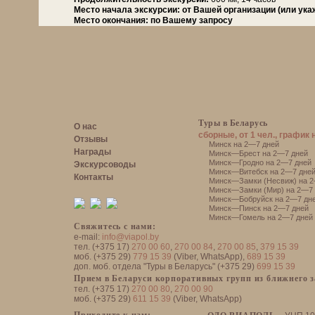
Место начала экскурсии:
от Вашей организации (или ука
Место окончания:
по Вашему запросу
Туры в Беларусь
О нас
сборные, от 1 чел., график 
Отзывы
Минск на 2—7 дней
Награды
Минск—Брест на 2—7 дней
Минск—Гродно на 2—7 дней
Экскурсоводы
Минск—Витебск на 2—7 дне
Контакты
Минск—Замки (Несвиж) на 2
Минск—Замки (Мир) на 2—7 
Минск—Бобруйск на 2—7 дн
Минск—Пинск на 2—7 дней
Минск—Гомель на 2—7 дней
Свяжитесь с нами:
e-mail:
info@viapol.by
тел. (+375 17)
270 00 60
,
270 00 84
,
270 00 85
,
379 15 39
моб. (+375 29)
779 15 39
(Viber, WhatsApp),
689 15 39
доп. моб. отдела "Туры в Беларусь" (+375 29)
699 15 39
Прием в Беларуси корпоративных групп из ближнего 
тел. (+375 17)
270 00 80
,
270 00 90
моб. (+375 29)
611 15 39
(Viber, WhatsApp)