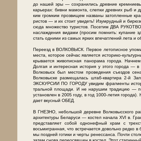
до на­шей эры — со­хра­ни­лись древние кремниевые
карьерах: бивни мамонта, слепки древ­них рыб и д
ким громким прозвищем названы затопленные кра
ри­стов — и их стоит уви­деть! Изумрудный и бирюз
сю­да мно­же­ство ту­ри­стов. Посетим ДВА РУКОТВ
наслаждения ви­да­ми (просим помнить: купание 
стать од­ни­ми из са­мых яр­ких впечатлений ле­та и о
Пе­ре­езд в ВОЛКОВЫСК. Первое летописное упо­ми­на­н
ме­ста, ко­то­рое сей­час яв­ля­ет­ся историко-культур
кры­ва­ет­ся жи­во­пис­ная па­но­ра­ма го­ро­да.
Долгая и ин­те­рес­ная ис­то­рия у это­го го­ро­да — в 
Волковыск был ме­стом про­ве­де­ния съездов сенато
Волковыске раз­ме­ща­лась штаб-квартира 2-й За
ЭКСКУРСИИ ПО ГОРОДУ увидим фраг­мен­ты ис­то­ри­че
траль­ной пло­ща­ди. И не нарушим традицию — п
уста­нов­лен в 2005 го­ду, в год 1000-летия го­ро­д
да­ет вкус­ный ОБЕД.
В ГНЕЗНО, не­боль­шой де­рев­не Волковысского рай­о­н
ар­хи­тек­ту­ры Бе­ла­ру­си — ко­стел на­ча­ла XVI в
пред­став­ля­ет со­бой однонефный храм с трехс
восьмигранная, что встречается довольно редко в бе­л
мы поздней го­ти­ки и черты ре­нес­сан­са. Почти ст
затем сно­ва переосвящен в ко­стел. Этот ста­рин­ный