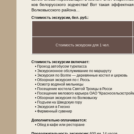
ков бе­ло­рус­ско­го зод­че­ства! Вот такая эффектная
Волковысского рай­о­на...
Стоимость экскурсии, бел. руб.:
Стоимость экскурсии для 1 чел.
Сто­и­мость экс­кур­сии вклю­ча­ет:
• Проезд ав­то­бу­сом турк­лас­са
• Экскурсионное об­слу­жи­ва­ние по марш­ру­ту
• Экс­кур­сия по Волпе — деревянные ко­стел и цер­ковь
• Об­зор­ная экскурсия по г. Россь
• Осмотр водяной мель­ни­цы
• По­се­ще­ние ко­сте­ла Свя­той Тро­и­цы в Рос­си
• По­се­ще­ние мелового карьера ОАО "Красносельскстро
• Об­зор­ная экскурсия по Волковыску
• Подъем на Шведскую гору
• Экс­кур­сия в Гнезно
• Фирменный су­ве­нир
Дополнительно опла­чи­ва­ет­ся:
• Обед в ка­фе или ре­сто­ра­не
Про­дол­жи­тель­ность экс­кур­сии:
600 км, 14 ча­сов