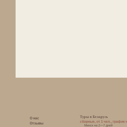
Туры в Беларусь
О нас
сборные, от 1 чел., график 
Отзывы
Минск на 2—7 дней