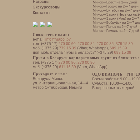
Награды
Минск—Брест на 2—7 дней
Минск—Гродно на 2—7 дней
Экскурсоводы
Минск—Витебск на 2—7 дне
Контакты
Минск—Замки (Несвиж) на 2
Минск—Замки (Мир) на 2—7 
Минск—Бобруйск на 2—7 дн
Минск—Пинск на 2—7 дней
Минск—Гомель на 2—7 дней
Свяжитесь с нами:
e-mail:
info@viapol.by
тел. (+375 17)
270 00 60
,
270 00 84
,
270 00 85
,
379 15 39
моб. (+375 29)
779 15 39
(Viber, WhatsApp),
689 15 39
доп. моб. отдела "Туры в Беларусь" (+375 29)
699 15 39
Прием в Беларуси корпоративных групп из ближнего 
тел. (+375 17)
270 00 80
,
270 00 90
моб. (+375 29)
611 15 39
(Viber, WhatsApp)
Приходите к нам:
ОДО ВИАПОЛЬ
УНП 10
Беларусь, Минск
Время работы: 9.00—19.0
ул. Интернациональная, 14—4
Суббота: 10.00—14.00
метро Октябрьская, Немига
Воскресенье: выходной