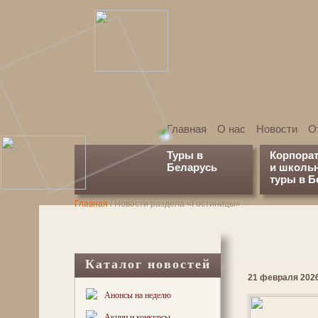
Главная
О нас
Новости
О
Туры в
Корпора
Беларусь
и школь
туры в Б
Главная
/ Новости раздела «Гостиницы»
Каталог новостей
21 февраля 2026
Анонсы на неделю
Акции и конкурсы