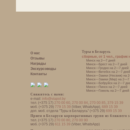
Туры в Беларусь
О нас
сборные, от 1 чел., график 
Отзывы
Минск на 2—7 дней
Награды
Минск—Брест на 2—7 дней
Минск—Гродно на 2—7 дней
Экскурсоводы
Минск—Витебск на 2—7 дне
Контакты
Минск—Замки (Несвиж) на 2
Минск—Замки (Мир) на 2—7 
Минск—Бобруйск на 2—7 дн
Минск—Пинск на 2—7 дней
Минск—Гомель на 2—7 дней
Свяжитесь с нами:
e-mail:
info@viapol.by
тел. (+375 17)
270 00 60
,
270 00 84
,
270 00 85
,
379 15 39
моб. (+375 29)
779 15 39
(Viber, WhatsApp),
689 15 39
доп. моб. отдела "Туры в Беларусь" (+375 29)
699 15 39
Прием в Беларуси корпоративных групп из ближнего 
тел. (+375 17)
270 00 80
,
270 00 90
моб. (+375 29)
611 15 39
(Viber, WhatsApp)