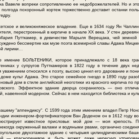
 Вавеле во­пре­ки сопротивлению ее недоброжелателей. Но и это
полгода похоронный кортеж тор­же­ствен­но доставит остан­ки поль
тедру.
яхетское и великокняжеское владение. Еще в 1634 го­ду Ян Чаплин
­те­ля, перестроенный в кир­пи­че в на­ча­ле ХХ ве­ка. У стен де­ре­вян­
на Ма­рия Путткамер, в девичестве Марыля Верещака, чей земной 
суж­де­но бессмертие как музе по­эта всемирной славы Ада­ма Миц­ке­
ной лирики…
ее име­ние БОЛЬТЕНИКИ, ко­то­рое при­над­ле­жа­ло с 18 ве­ка гр
ениках у супругов Путткамеров в 1822 го­ду в те­че­ние двух не­д
 уважением относился к по­эту, высоко ценил его дарование и по­н
о­ме культ Ада­ма. Это ста­рое семейное гнез­до в 1890 го­ду раз
овый дом в сти­ле английской не­ого­ти­ки из крас­но­го кирпича по пр
воровского. Эффектное здание двор­ца со­хра­ни­лось — оно от­ли­ча­
авеянной модерном. Сейчас в нем на­хо­дит­ся биб­лио­те­ка и куль
е­му "аппендиксу". С 1599 го­да этим име­ни­ем владел Петр Нонх
андии инженером-фортификатором Ван Доденом он в 1612 го­ду во
иллюстрирует из­вест­ное присловье: мой дом — моя кре­пость. П
о­гда окру­жен­ный ва­ла­ми и водяными рвами, ор­га­нич­но со­еди­ня
рямоугольное двух­этаж­ное здание с че­тырь­мя цилиндрическими баш­
ей — красноречивое и, быть мо­жет, да­же чересчур утрирова