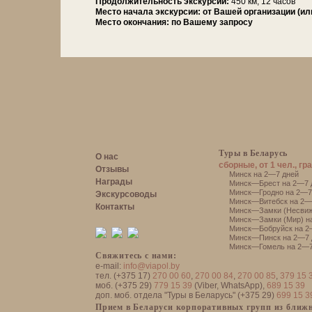
Про­дол­жи­тель­ность экс­кур­сии:
450 км, 12 ча­сов
Место начала экскурсии:
от Вашей организации (ил
Место окончания:
по Вашему запросу
Туры в Беларусь
О нас
сборные, от 1 чел., гр
Отзывы
Минск на 2—7 дней
Награды
Минск—Брест на 2—7 
Минск—Гродно на 2—7
Экскурсоводы
Минск—Витебск на 2—
Контакты
Минск—Замки (Несвиж
Минск—Замки (Мир) н
Минск—Бобруйск на 2
Минск—Пинск на 2—7 
Минск—Гомель на 2—7
Свяжитесь с нами:
e-mail:
info@viapol.by
тел. (+375 17)
270 00 60
,
270 00 84
,
270 00 85
,
379 15 
моб. (+375 29)
779 15 39
(Viber, WhatsApp),
689 15 39
доп. моб. отдела "Туры в Беларусь" (+375 29)
699 15 3
Прием в Беларуси корпоративных групп из ближн