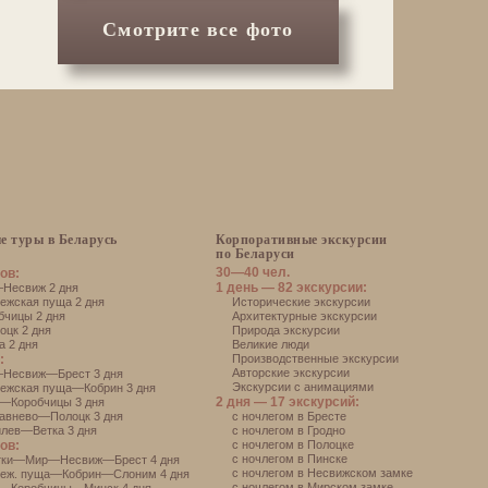
Смотрите все фото
е туры в Беларусь
Корпоративные экскурсии
по Беларуси
30—40 чел.
ов:
1 день — 82 экскурсии:
есвиж 2 дня
жская пуща 2 дня
Исторические экскурсии
чицы 2 дня
Архитектурные экскурсии
цк 2 дня
Природа экскурсии
 2 дня
Великие люди
:
Производственные экскурсии
Авторские экскурсии
Несвиж—Брест 3 дня
Экскурсии с анимациями
ежская пуща—Кобрин 3 дня
2 дня — 17 экскурсий:
—Коробчицы 3 дня
авнево—Полоцк 3 дня
с ночлегом в Бресте
лев—Ветка 3 дня
с ночлегом в Гродно
ов:
с ночлегом в Полоцке
с ночлегом в Пинске
тки—Мир—Несвиж—Брест 4 дня
с ночлегом в Несвижском замке
еж. пуща—Кобрин—Слоним 4 дня
с ночлегом в Мирском замке