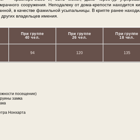
ачного со­ору­же­ния. Не­по­да­ле­ку от дома-крепости на­хо­дит­ся к
ной, в качестве фамильной усыпальницы. В крип­те ранее на­хо­ди­
ру­гих вла­дель­цев име­ния.
При группе
При группе
При группе
40 чел.
26 чел.
18 чел.
94
120
135
ож­но­сти посещение)
ру­и­ны зам­ка
щака
ет­ра Нонхарта