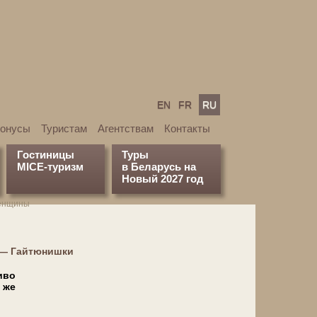
EN
FR
RU
бонусы
Туристам
Агентствам
Контакты
Гостиницы
Туры
MICE-туризм
в Беларусь на
Новый 2027 год
ленщины
 — Гайтюнишки
ливо
 же