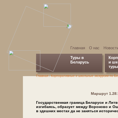
Главная
О нас
Новост
Туры в
Кор
Беларусь
и ш
туры
Главная
/
Корпоративные и школьные экскурсии по Б
Марш­рут 1.2
Государственная гра­ни­ца Бе­ла­ру­си и Лит
изгибаясь, образует меж­ду Вороново и О
в здеш­них ме­стах да не за­нять­ся ис­то­ри