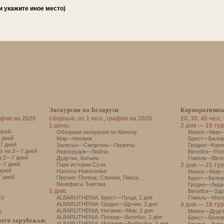
и укажите иное место)
Экскурсии по Беларуси
Корпоративны
афик на 2026
сборные, от 1 чел., график на 2026
20, 30, 40 чел.
1 день:
2 дня — 19 тур
дней
Обзорная экскурсия по Минску
Минск—Мир—Н
 дней
Мир—Несвиж
Брест—Белове
7 дней
Залесье—Сморгонь—Гервяты
Гродно—Короб
) на 2—7 дней
Новогрудок—Любча
Витебск—Поло
а 2—7 дней
Дудутки
,
Хатынь
Гомель—Ветка
—7 дней
Парк истории Сула
3 дня — 21 тур
дней
Наносы-Новоселье
Минск—Мир—
 дней
Прочие:
Полоцк
,
Слоним
,
Пинск
…
Брест—Белов
Бенефисы Знатока
Гродно—Лида
2 дня:
Витебск—Здр
39
АLBARUTHENIA: Брест—Пуща, 2 дня
Гомель—Моги
АLBARUTHENIA: Гродно—Щучин, 2 дня
4 дня — 18 тур
АLBARUTHENIA: Несвиж—Мир, 2 дня
Минск—Дуду
9
АLBARUTHENIA: Полоцк—Витебск, 2 дня
Брест—Белов
его зарубежья:
АLBARUTHENIA: Могилев—Бобруйск, 2 дня