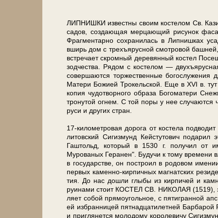
ЛИПНИШКИ из­вест­ны сво­им ко­сте­лом Св. Каз
са­дов, создающая мерцающий рисунок фаса
Фрагментарно со­хра­ни­лась в Липнишках уса
вширь дом с трехъярусной смот­ро­вой баш­не
встре­ча­ет скромный де­ре­вян­ный ко­стел Посещ
зод­че­ства. Рядом с ко­сте­лом — двухъярусная
совершаются торжественные богослужения для т
Ма­те­ри Бо­жи­ей Трокельской. Еще в ХVI в. тут
ко­пия чудотворного образа Богоматери Снеж­
тронутой ог­нем. С той по­ры у нее случаются чу
ру­си и дру­гих стран.
17-километровая дорога от ко­сте­ла подводит 
ли­тов­ский Сигизмунд Кейстутович подарил
Гаштольд, ко­то­рый в 1530 г. по­лу­чил от и
Мурованых Геранен". Будучи к то­му вре­ме­ни 
в го­су­дар­стве, он по­стро­ил в ро­до­вом име
пер­вых каменно-кирпичных маг­нат­ских ре­зи­ден
тия. До нас дошли глыбы из кирпичей и кам­ней
руинами стоит КОСТЕЛ СВ. НИКОЛАЯ (1519), за
ля­ет со­бой прямоугольное, с пятигранной ап
ей избранницей пятнадцатилетней Барбарой Ра
и приглянется молодому королевичу Сигизмунду II