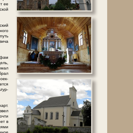
т ее
­ской
ский
но­го
путь
ви­ча
афам
ель,
и­мал
обрал
о­ек­
ет­ся
­тур­
арт.
звел
очти
­ет в
ня­ми
нное