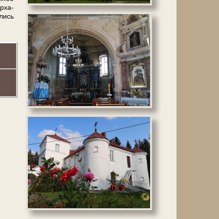
ирха-
лись