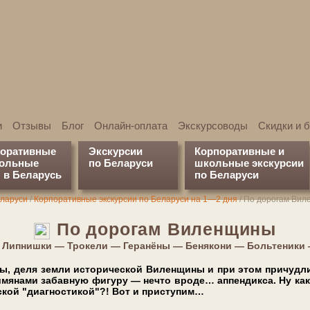
и
Отзывы
Блог
Онлайн-оплата
Экскурсоводы
Скидки и 
поративные
Экскурсии
Корпоративные и
кольные
по Беларуси
школьные экскурсии
 в Беларусь
по Беларуси
еларуси
/
Корпоративные экскурсии по Беларуси на 1—2 дня
/
По дорогам Ви
По до­ро­гам Виленщины
8: Липнишки — Трокели — Геранёны — Бенякони — Больтеники
­вы, деля зем­ли ис­то­ри­че­ской Виленщины и при этом причуд
шмянами забавную фигуру — нечто вроде… аппендикса. Ну как
­че­ской "диагностикой"?! Вот и приступим…