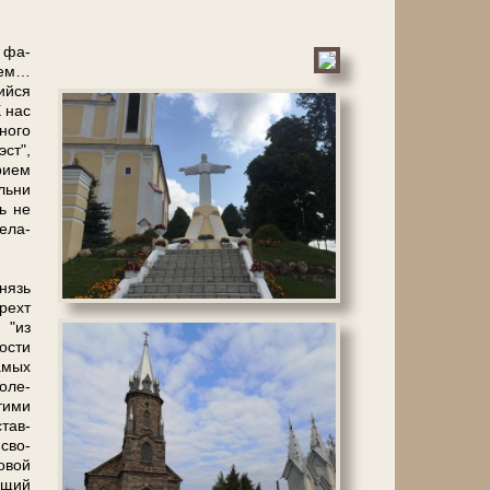
а фа­
лем…
ийся
 нас
но­го
эст",
рием
ль­ни
ь не
е­ла­
князь
рехт
 "из
о­сти
а­мых
о­ле­
ти­ми
тав­
 сво­
овой
ю­щий