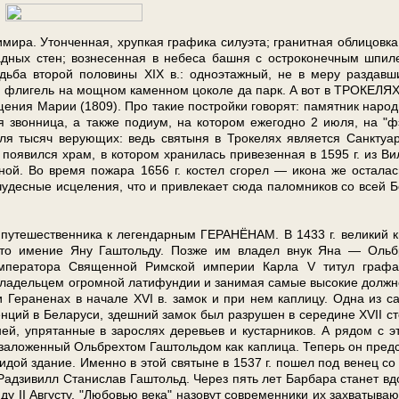
имира. Утонченная, хрупкая графика си­лу­эта; гранитная облицовк
дных стен; вознесенная в небеса баш­ня с остроконечным шпи­
дь­ба вто­рой по­ло­ви­ны ХIX в.: одноэтажный, не в меру раздавш
й, флигель на мощном ка­мен­ном цоколе да парк. А вот в ТРОКЕЛЯХ
ения Ма­рии (1809). Про та­кие постройки го­во­рят: па­мят­ник на­род­
 звон­ни­ца, а так­же подиум, на ко­то­ром еже­год­но 2 июля, на "ф
ы­сяч ве­ру­ю­щих: ведь свя­ты­ня в Трокелях яв­ля­ет­ся Санктуа
 по­явил­ся храм, в ко­то­ром хра­ни­лась привезенная в 1595 г. из Ви
ной. Во вре­мя пожара 1656 г. ко­стел сгорел — ико­на же осталас
­дес­ные исцеления, что и при­вле­ка­ет сю­да па­лом­ни­ков со всей Б
пу­те­ше­ствен­ни­ка к легендарным ГЕРАНЁНАМ. В 1433 г. ве­ли­кий 
 это име­ние Яну Гаштольду. Позже им владел внук Яна — Ольб
м­пе­ра­то­ра Священной Рим­ской им­пе­рии Кар­ла V ти­тул графа
владельцем огромной латифундии и занимая са­мые вы­со­кие долж­н
­нии Гераненах в на­ча­ле ХVI в. за­мок и при нем каплицу. Одна из с
­ций в Бе­ла­ру­си, здешний за­мок был разрушен в се­ре­ди­не ХVII ст
, упрятанные в зарослях де­ре­вьев и ку­стар­ни­ков. А ря­дом с э
­ло­жен­ный Ольбрехтом Гаштольдом как каплица. Теперь он пред­с
сидой здание. Именно в этой святыне в 1537 г. пошел под венец со
д­зи­вилл Станислав Гаштольд. Через пять лет Барбара ста­нет вд
 Августу. "Любовью ве­ка" назовут со­вре­мен­ни­ки их за­хва­ты­ва­