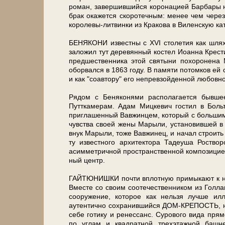
роман, завершившийся коронацией Барбары на
брак окажется скоротечным: ме­нее чем че­рез 
королевы-литвинки из Кра­ко­ва в Виленскую ка
БЕНЯКОНИ из­вест­ны с ХVI сто­ле­тия как шл
заложил тут де­ре­вян­ный ко­стел Иоан­на Кре­сти
предшественника этой свя­ты­ни по­хо­ро­не­
оборвался в 1863 го­ду. В па­мя­ти потомков ей 
и как "соавтору" его непревзойденной любов
Рядом с Беняконями рас­по­ла­га­ет­ся быв­ш
Путткамерам. Адам Миц­ке­вич го­стил в Больт
приглашенный Вавжинцем, ко­то­рый с боль­шим
чувства сво­ей жены Марыли, установившей в д
внук Марыли, то­же Вавжинец, и на­чал строить н
ту из­вест­но­го ар­хи­тек­то­ра Та­де­уша Рост
асимметричной пространственной композицией, н
ный центр.
ГАЙТЮНИШКИ по­чти вплотную примыкают к на­ш
Вместе со сво­им соотечественником из Голл
со­ору­же­ние, ко­то­рое как нельзя луч­ше 
аутентично со­хра­нив­ший­ся ДОМ-КРЕПОСТЬ, не­к
се­бе го­ти­ку и ре­нес­санс. Сурового ви­да п
по уг­лам и квадратной трехэтажной баш­н