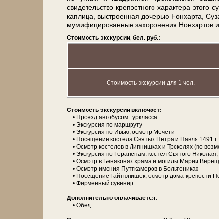
свидетельство крепостного характера это­го сумр
каплица, выстроенная дочерью Нонхарта, Сузан
мумифицированные за­хо­ро­не­ния Нонхартов и д
Стоимость экскурсии, бел. руб.:
Стоимость экскурсии для 1 чел.
Сто­и­мость экс­кур­сии вклю­ча­ет:
• Проезд ав­то­бу­сом турк­лас­са
• Экс­кур­сия по марш­ру­ту
• Экс­кур­сия по Ивью, осмотр Мечети
• По­се­ще­ние ко­сте­ла Святых Пет­ра и Пав­ла 1491 г.
• Осмотр ко­сте­лов в Липнишках и Трокелях (по воз­м
• Экс­кур­сия по Гераненам: ко­стел Свя­то­го Ни­ко­лая, 
• Осмотр в Беняконях хра­ма и мо­ги­лы Ма­рии Вере
• Осмотр име­ния Путткамеров в Больтениках
• По­се­ще­ние Гайтюнишек, осмотр дома-крепости П
• Фирменный су­ве­нир
Дополнительно опла­чи­ва­ет­ся:
• Обед