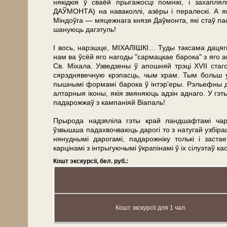
някідкія ў сваёй прыгажосці помнікі, і захапл
ДАЎМОНТА) на наваколлі, азёры і пералескі. А я
Міндоўга — мяцежнага кня­зя Даўмонта, які стаў 
шануюць дагэтуль!
І вось, нарэшце, МІХАЛІШКІ… Туды таксама дацягн
нам ва ўсёй яго нагоды "сармацкае барока" з яго 
Св. Міхала. Узведзены ў апошняй трэці ХVІІ стаг
сярэднявечную крэпасць, чым храм. Тым больш ур
пыш­нымі формамі барока ў інтэр'еры. Рэльефны д
алтарныя іконы, якія змяняюць адзін аднаго. У г
падарожжаў з кампаніяй Віапаль!
Прырода надзяліла гэты край ландшафтамі чар
ўзвышша падахвочваюць дарогі то з натугай узбірац
нянуднымі дарогамі, падарожніку толькі і заст
карцінамі з інтрыгуючымі ўкрапінамі ў іх сілуэтаў к
Кошт экскурсіі, бел. руб.:
Кошт экскурсіі для 1 чал.