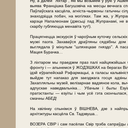
Ну, а далей "ліхтар", які мы возьмем у рукі ў А
выява Францішка Багушэвіча на месцы вечнага сп
Паўлаўскага касцёла, агніста-чырвоны гатычны сіл
знаходзіцца побач, на могілках. Там жа, у Жу­п
карэце Напалеонам (дзесьці пад Жупранамі, не в
скарбу губляюцца менавіта тут!).
Працягнецца экскурсія ў чароўным куточку сельск
музеі паэта. Захаваўся драўляны сядзібны дом 
выглядала ў мінулым "шляхецкае гняздо". А пас
Мацея Бурачка…
З ліхтаром мы праедзем праз палі найцяжэйшых б
фронту і — апынемся ў ЖОДЗІШКАХ на берагах Віліі
ідэй еўрапейскай Рэфармацыі, а галасы кальвініс
выйдзе тут напаказ для заезджага госця адзін
Захапляльны му­зей, велізарнае вадзяное кола, вы
адпускае наведвальніка… Убачым і былы Езуіц
пратэстанты — езуіты і чым усё гэта скончылася
смачны АБЕД!
На хвілінку спынімся ў ВІШНЕВА, дзе з найпр
архітэктуры касцёла Св. Тадэвуша...
ВОЗЕРА СВІР і сам пасёлак Свір трэба сапраўды а