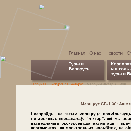
Главная
О нас
Новости
О
Туры в
Корпора
Беларусь
и школь
туры в Б
Галоўная
/
Экскурсіі па Беларусі
/
Чароўны ліхтар Ашмян
Марш­рут СБ-1.36: Ашм
І сапраўды, на гэтым маршруце прамільгнуць 
гістарычных персанажаў: "ліхтар", які мы во
дасведчанага экскурсавода разматаць і прач
пергаментах, на электронных носьбітах, на с