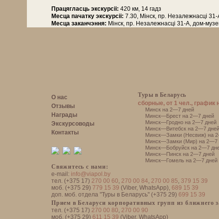
Працягласць экскурсіі:
420 км, 14 гадз
Месца пачатку экскурсіі:
7.30, Мінск, пр. Незалежнасці 31
Месца заканчэння:
Мінск, пр. Незалежнасці 31-А, дом-муз
Туры в Беларусь
О нас
сборные, от 1 чел., график 
Отзывы
Минск на 2—7 дней
Награды
Минск—Брест на 2—7 дней
Минск—Гродно на 2—7 дней
Экскурсоводы
Минск—Витебск на 2—7 дне
Контакты
Минск—Замки (Несвиж) на 2
Минск—Замки (Мир) на 2—7 
Минск—Бобруйск на 2—7 дн
Минск—Пинск на 2—7 дней
Минск—Гомель на 2—7 дней
Свяжитесь с нами:
e-mail:
info@viapol.by
тел. (+375 17)
270 00 60
,
270 00 84
,
270 00 85
,
379 15 39
моб. (+375 29)
779 15 39
(Viber, WhatsApp),
689 15 39
доп. моб. отдела "Туры в Беларусь" (+375 29)
699 15 39
Прием в Беларуси корпоративных групп из ближнего 
тел. (+375 17)
270 00 80
,
270 00 90
моб. (+375 29)
611 15 39
(Viber, WhatsApp)