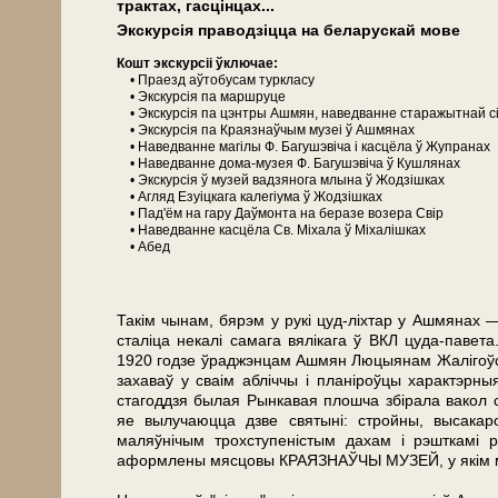
трактах, гасцінцах...
Экскурсія праводзіцца на бе­ла­рус­кай мове
Кошт экскурсіі ўключае:
• Праезд аўтобусам туркласу
• Экскурсія па маршруце
• Экскурсія па цэнтры Ашмян, наведванне старажытнай сі
• Экскурсія па Краязнаўчым музеі ў Ашмянах
• Наведванне магілы Ф. Багушэвіча і касцёла ў Жу­пра­нах
• Наведванне дома-музея Ф. Багушэвіча ў Куш­ля­нах
• Экскурсія ў му­зей вадзянога млына ў Жодзішках
• Агляд Езуіцкага калегіума ў Жодзішках
• Пад'ём на гару Даўмонта на беразе возера Свір
• Наведванне касцёла Св. Міхала ў Міхалішках
• Абед
Такім чынам, бярэм у рукі цуд-ліхтар у Ашмянах
сталіца некалі самага вялікага ў ВКЛ цуда-паве
1920 годзе ўраджэнцам Ашмян Люцыянам Жалігоўск
захаваў у сваім абліччы і планіроўцы характэрны
стагоддзя былая Рынкавая плошча збірала вакол 
яе вылучаюцца дзве святыні: стройны, высакар
маляўнічым трохступеністым дахам і рэшткамі 
аформлены мясцовы КРАЯЗНАЎЧЫ МУЗЕЙ, у якім мы