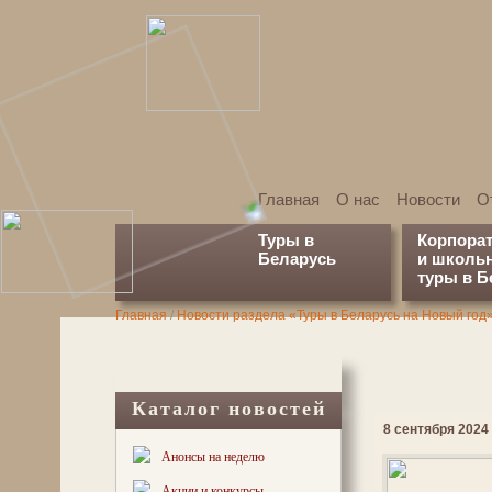
Главная
О нас
Новости
О
Туры в
Корпора
Беларусь
и школь
туры в Б
Главная
/
Новости раздела «Туры в Беларусь на Новый год
Каталог новостей
8 сентября 2024 
Анонсы на неделю
Акции и конкурсы