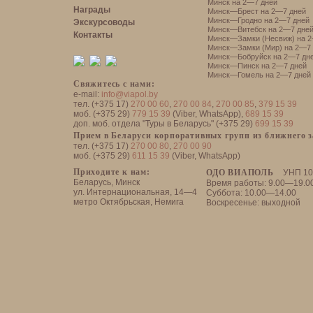
Минск на 2—7 дней
Награды
Минск—Брест на 2—7 дней
Минск—Гродно на 2—7 дней
Экскурсоводы
Минск—Витебск на 2—7 дне
Контакты
Минск—Замки (Несвиж) на 2
Минск—Замки (Мир) на 2—7 
Минск—Бобруйск на 2—7 дн
Минск—Пинск на 2—7 дней
Минск—Гомель на 2—7 дней
Свяжитесь с нами:
e-mail:
info@viapol.by
тел. (+375 17)
270 00 60
,
270 00 84
,
270 00 85
,
379 15 39
моб. (+375 29)
779 15 39
(Viber, WhatsApp),
689 15 39
доп. моб. отдела "Туры в Беларусь" (+375 29)
699 15 39
Прием в Беларуси корпоративных групп из ближнего 
тел. (+375 17)
270 00 80
,
270 00 90
моб. (+375 29)
611 15 39
(Viber, WhatsApp)
Приходите к нам:
ОДО ВИАПОЛЬ
УНП 10
Беларусь, Минск
Время работы: 9.00—19.0
ул. Интернациональная, 14—4
Суббота: 10.00—14.00
метро Октябрьская, Немига
Воскресенье: выходной