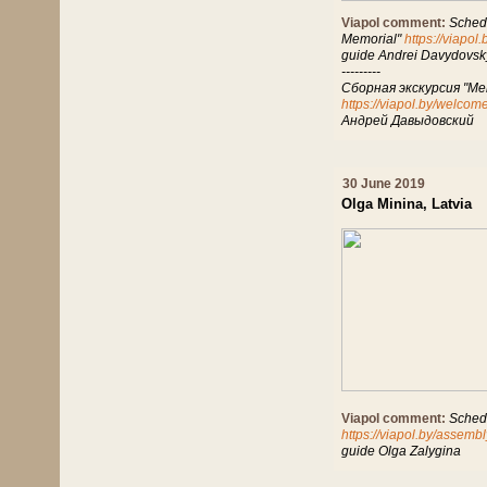
Viapol comment:
Schedu
Memorial"
https://viapo
guide Andrei Davydovsk
---------
Сборная экскурсия "Ме
https://viapol.by/welcom
Андрей Давыдовский
30 June 2019
Olga Minina, Latvia
Viapol comment:
Schedu
https://viapol.by/assembl
guide Olga Zalygina