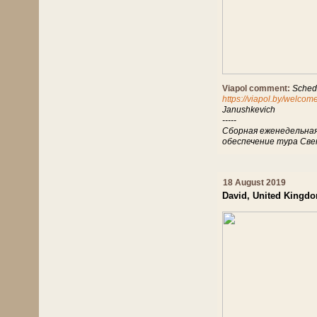
Viapol comment:
Schedu
https://viapol.by/welcom
Janushkevich
-----
Сборная еженедельная 
обеспечение тура Све
18 August 2019
David, United Kingd