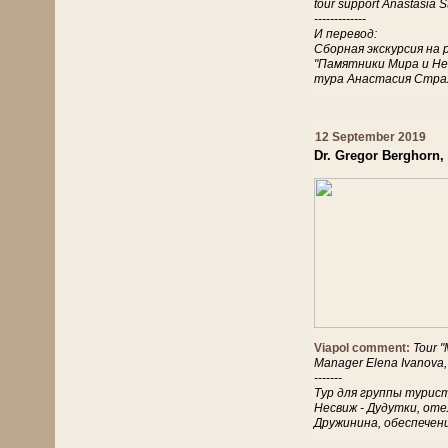
tour support Anastasia S
-------------
И перевод:
Сборная экскурсия на 
"Памятники Мира и Не
тура Анастасия Страх
12 September 2019
Dr. Gregor Berghorn
Viapol comment:
Tour "
Manager Elena Ivanova,
-------
Тур для группы турист
Несвиж - Дудутки, от
Дружинина, обеспечен