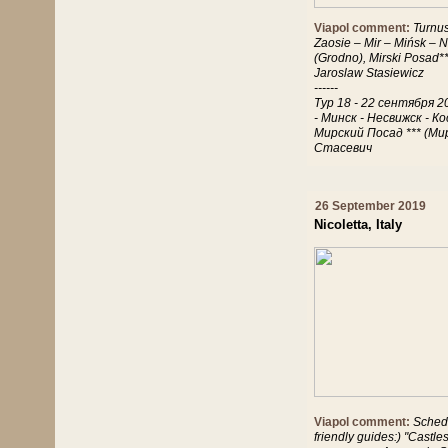
Viapol comment:
Turnus
Zaosie – Mir – Mińsk – 
(Grodno), Mirski Posad**
Jaroslaw Stasiewicz
------
Тур 18 - 22 сентября 2
- Минск - Несвижск - К
Мирский Посад *** (Ми
Стасевич
26 September 2019
Nicoletta, Italy
Viapol comment:
Schedu
friendly guides:) "Castl