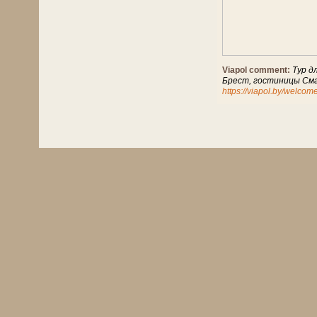
Viapol comment:
Тур д
Брест, гостиницы Сма
https://viapol.by/welcom