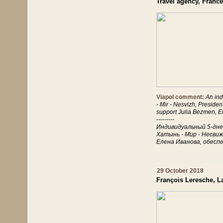
Travel agency, France
Viapol comment:
An ind
- Mir - Nesvizh, Presiden
support Julia Bezmen, 
---------
Индивидуальный 5-днев
Хатынь - Мир - Несви
Елена Иванова, обесп
29 October 2018
François Leresche, L