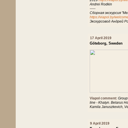
2019
https://viapol.by/w
Andrei Rodkin
-----
Сборная экскурсия "М
https://viapol.by/welcom
Экскурсовод Андрей Р
17 April 2019
Göteborg, Sweden
Viapol comment:
Group 
line - Khatyn. Belarus H
Kamila Januszkevich, V
9 April 2019