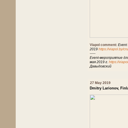
Viapol comment:
Event 
2019
https://viapol.by/c
-----
Event-мероприятие дл
мая 2019 г.
https://viap
Давыдовский
27 May 2019
Dmitry Larionov, Fin