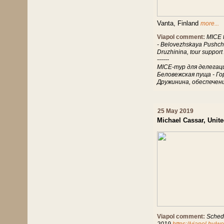
Vanta, Finland
more...
Viapol comment:
MICE t
- Belovezhskaya Pushcha 
Druzhinina, tour suppor
------
MICE-тур для делегаци
Беловежская пуща - Го
Дружинина, обеспечен
25 May 2019
Michael Cassar, Uni
Viapol comment:
Schedu