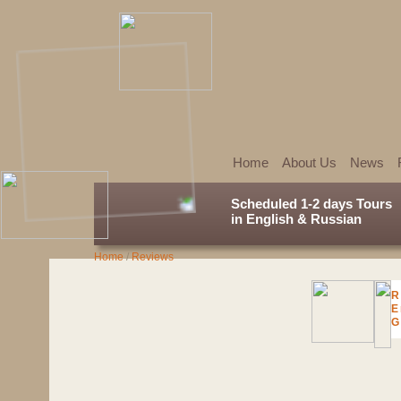
Home
About Us
News
Scheduled 1-2 days Tours
in English & Russian
Home
/
Reviews
R
E
G