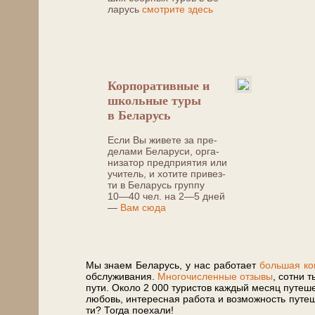
ла­русь
смотрите здесь
Кор­по­ра­тив­ные и
школьные ту­ры
в Бе­ла­русь
Если Вы жи­ве­те за пре­
де­ла­ми Бе­ла­ру­си, ор­га­
ни­за­тор пред­при­я­тия или
учи­тель, и хо­ти­те при­вез­
ти в Бе­ла­русь груп­пу
10—40 чел.
на
2—5 дней
—
Вам сю­да
Мы зна­ем Бе­ла­русь, у нас ра­бо­та­ет
боль­шая ко
об­слу­жи­ва­ния.
Многочисленные отзывы
, сотни т
пу­ти. Около 2 000 ту­ри­стов каж­дый ме­сяц пу­те­ше
лю­бовь, ин­те­рес­ная ра­бо­та и воз­мож­ность пу­те­
ти? То­гда по­еха­ли!