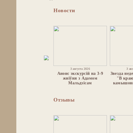
Новости
3 августа 2026
3 ав
Анонс экскурсій на 3-9
Звезда нед
жніўня з Адамом
"В краю
Мальдзісам
камышовк
Отзывы