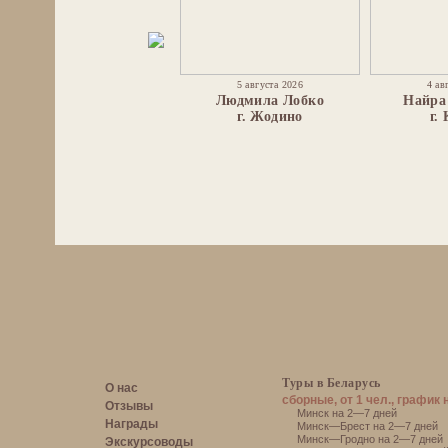
5 августа 2026
4 ав
Людмила Лобко
Найра
г. Жодино
г.
Туры в Беларусь
О нас
сборные, от 1 чел., график 
Отзывы
Минск на 2—7 дней
Награды
Минск—Брест на 2—7 дней
Минск—Гродно на 2—7 дней
Экскурсоводы