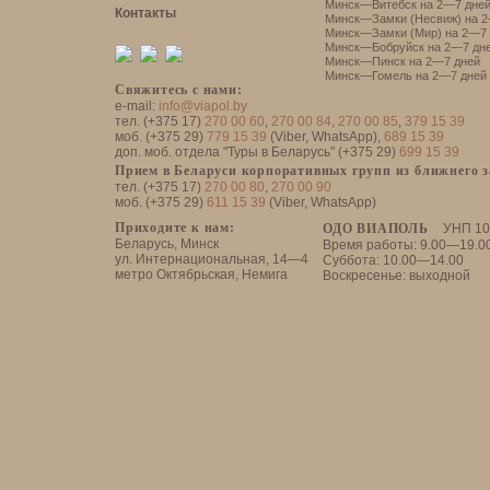
Минск—Витебск на 2—7 дне
Контакты
Минск—Замки (Несвиж) на 2
Минск—Замки (Мир) на 2—7 
Минск—Бобруйск на 2—7 дн
Минск—Пинск на 2—7 дней
Минск—Гомель на 2—7 дней
Свяжитесь с нами:
e-mail:
info@viapol.by
тел. (+375 17)
270 00 60
,
270 00 84
,
270 00 85
,
379 15 39
моб. (+375 29)
779 15 39
(Viber, WhatsApp),
689 15 39
доп. моб. отдела "Туры в Беларусь" (+375 29)
699 15 39
Прием в Беларуси корпоративных групп из ближнего 
тел. (+375 17)
270 00 80
,
270 00 90
моб. (+375 29)
611 15 39
(Viber, WhatsApp)
Приходите к нам:
ОДО ВИАПОЛЬ
УНП 10
Беларусь, Минск
Время работы: 9.00—19.0
ул. Интернациональная, 14—4
Суббота: 10.00—14.00
метро Октябрьская, Немига
Воскресенье: выходной