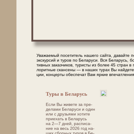
Уважаемый посетитель на­ше­го сай­та, давайте позн
экс­кур­сий и ту­ров по Бе­ла­ру­си. Вся Бе­ла­русь
тив­ных за­каз­чи­ков, ту­ри­сты из бо­лее 45 стран 
ло­рит­ные скан­се­ны — в на­ших ту­рах Вы най­де­те в
ции, кон­цер­ты обес­пе­чат Вам яр­кие впе­чат­ле­ния
Туры в Бе­ла­русь
Если Вы жи­ве­те за пре­
де­ла­ми Бе­ла­ру­си и один
или с дру­зья­ми хо­ти­те
приехать в Бе­ла­русь
на 2—7 дней,
рас­пи­са­
ние на весь
2026 год
на­
ших сбор­ных ту­ров в Бе­