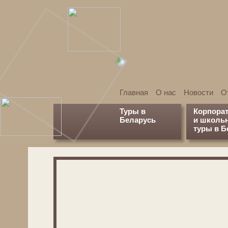
Главная
О нас
Новости
О
Туры в
Корпора
Беларусь
и школь
туры в Б