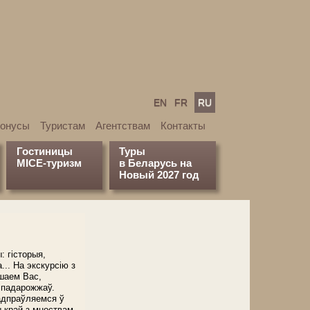
EN
FR
RU
бонусы
Туристам
Агентствам
Контакты
Гостиницы
Туры
MICE-туризм
в Беларусь на
Новый 2027 год
 гісторыя,
... На экскурсію з
шаем Вас,
 падарожжаў.
адпраўляемся ў
 край з мноствам