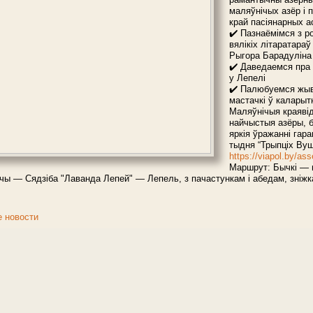
маляўнічых азёр і 
край пасіянарных а
✔️ Пазнаёмімся з р
вялікіх літаратараў
Рыгора Барадуліна
✔️ Даведаемся пра
у Лепелі
✔️ Палюбуемся жыв
мастачкі ў каларыт
Маляўнічыя краявід
найчыстыя азёры, б
яркія ўражанні гар
тыдня “Трыпціх Ву
https://viapol.by/as
Маршрут: Бычкі —
ы — Сядзіба "Лаванда Лепей" — Лепель, з пачастункам і абедам, зніжк
е новости