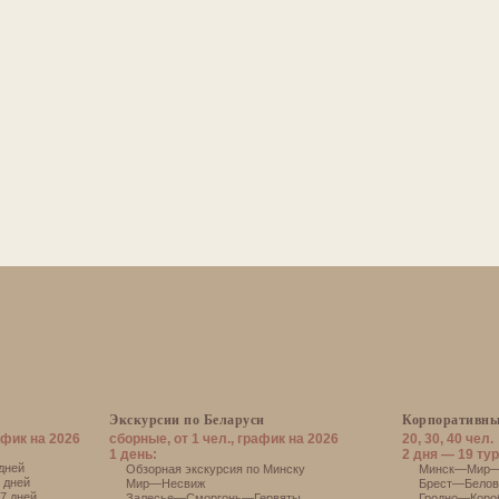
Экскурсии по Беларуси
Корпоративны
афик на 2026
сборные, от 1 чел., график на 2026
20, 30, 40 чел.
1 день:
2 дня — 19 тур
дней
Обзорная экскурсия по Минску
Минск—Мир—Н
 дней
Мир—Несвиж
Брест—Белове
7 дней
Залесье—Сморгонь—Гервяты
Гродно—Короб