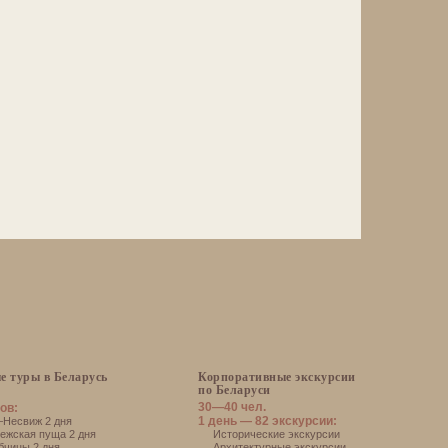
е туры в Беларусь
Корпоративные экскурсии
по Беларуси
30—40 чел.
ов:
1 день — 82 экскурсии:
есвиж 2 дня
жская пуща 2 дня
Исторические экскурсии
чицы 2 дня
Архитектурные экскурсии