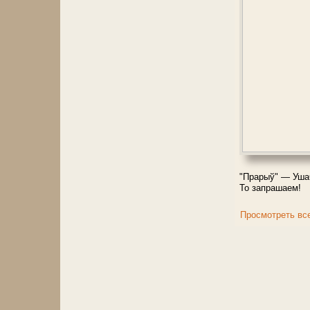
"Прарыў" — Ушач
То запрашаем!
Просмотреть вс