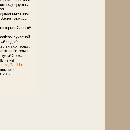
помнікаў даўніны;
соб.
однымі мясцінамі
 Васіля Быкава і
 гісторыю Сапегаў
апісам сучаснай
най сядзібе.
ы, вялікія людзі,
агатая гісторыя —
антуем! Зорка
шаччыны”
sembly/3.12.htm
.
 мемарыял
а 20 %