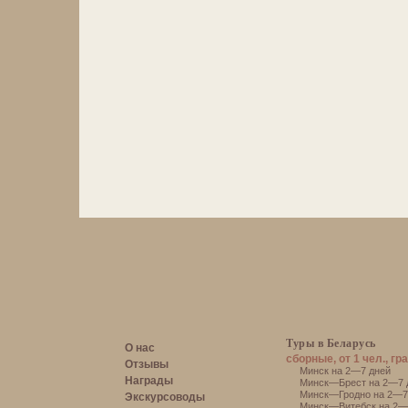
Туры в Беларусь
О нас
сборные, от 1 чел., гр
Отзывы
Минск на 2—7 дней
Награды
Минск—Брест на 2—7 
Минск—Гродно на 2—7
Экскурсоводы
Минск—Витебск на 2—