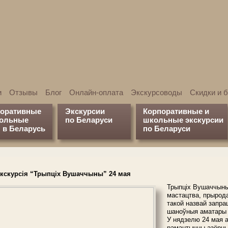
и
Отзывы
Блог
Онлайн-оплата
Экскурсоводы
Скидки и 
поративные
Экскурсии
Корпоративные и
кольные
по Беларуси
школьные экскурсии
 в Беларусь
по Беларуси
экскурсія “Трыпціх Вушаччыны” 24 мая
Трыпціх Вушаччыны:
мастацтва, прырода
такой назвай запра
шаноўныя аматары
У нядзелю 24 мая 
рамантычны азёрны