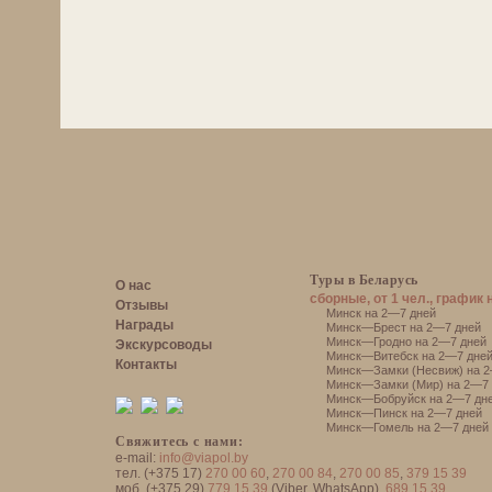
Туры в Беларусь
О нас
сборные, от 1 чел., график 
Отзывы
Минск на 2—7 дней
Награды
Минск—Брест на 2—7 дней
Минск—Гродно на 2—7 дней
Экскурсоводы
Минск—Витебск на 2—7 дне
Контакты
Минск—Замки (Несвиж) на 2
Минск—Замки (Мир) на 2—7 
Минск—Бобруйск на 2—7 дн
Минск—Пинск на 2—7 дней
Минск—Гомель на 2—7 дней
Свяжитесь с нами:
e-mail:
info@viapol.by
тел. (+375 17)
270 00 60
,
270 00 84
,
270 00 85
,
379 15 39
моб. (+375 29)
779 15 39
(Viber, WhatsApp),
689 15 39