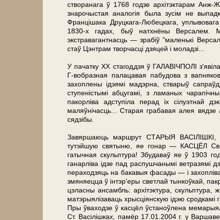
створанага ў 1768 годзе архітэктарам Анж-
знарочыстая аналогія бы­ла зусім не выпад
Францішака Друцкага-Любецкага, уплывовага
1830-х гадах, быў натхнёны Вер­са­лем. 
экстравагантнасць — зрабіў "маленькі Вер­с
стаў Цэнтрам творчасці дзяцей і моладзі...
У пачатку ХХ стагоддзя ў ГАЛАВІЧПОЛІ з'явіл
Г-вобразная палацавая пабудова з вапняков
захоплены ідэямі мадэрна, стварыў сапраўд
ступеністымі абцугамі, з ламаных чарапічн
пакорліва адступіла перад іх сілуэтнай дэ
маляўнічасць... Старая грабавая алея вядзе 
сядзібы.
Завяршаюць маршрут СТАРЫЯ ВАСІЛІШКІ, і
тутэйшую свя­ты­ню, яе гонар — КАСЦЁЛ Св
гатычная скульп­ту­ра! Збудаваў яе ў 1903 г
ганарліва ідзе пад распушчанымі ветразямі дз
пераходзяць на бакавыя фасады — і захоплів
змяняецца ў інтэр'еры светлай тынкоўкай, па
цэласны ан­самбль: архітэктура, скульп­ту­ра,
матэрыялізаваць хрысціянскую ідэю сродкамі га
Пры ўваходзе ў касцёл ўстаноўлена мемарыяль
Ст. Васілішках, памёр 17.01.2004 г. у Вар­ша­ве