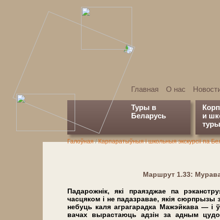
Главная
О нас
Новост
Туры в
Кор
Беларусь
и ш
туры
Галоўная
/
Карпаратыўныя і школьныя экскурсіі па Бе
Марш­рут 1.33: Мура
Падарожнік, які праязджае па рэканст
часцяком і не падазравае, якія сюрпрызы 
небуць каля аграгарадка Мажэйкава — і ўс
вачах вырастаюць адзін за адным цудоўн