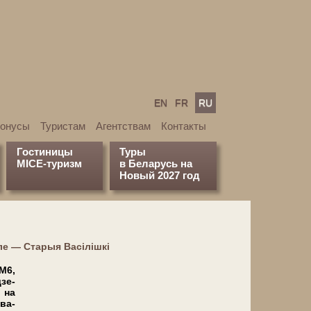
EN
FR
RU
бонусы
Туристам
Агентствам
Контакты
Гостиницы
Туры
MICE-туризм
в Беларусь на
Новый 2027 год
е — Старыя Васілішкі
М6,
зе-
 на
ва-