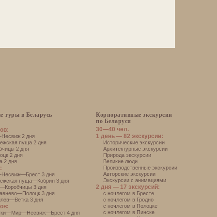
е туры в Беларусь
Корпоративные экскурсии
по Беларуси
30—40 чел.
ов:
1 день — 82 экскурсии:
есвиж 2 дня
жская пуща 2 дня
Исторические экскурсии
чицы 2 дня
Архитектурные экскурсии
цк 2 дня
Природа экскурсии
 2 дня
Великие люди
:
Производственные экскурсии
Авторские экскурсии
Несвиж—Брест 3 дня
Экскурсии с анимациями
ежская пуща—Кобрин 3 дня
2 дня — 17 экскурсий:
—Коробчицы 3 дня
авнево—Полоцк 3 дня
с ночлегом в Бресте
лев—Ветка 3 дня
с ночлегом в Гродно
ов:
с ночлегом в Полоцке
с ночлегом в Пинске
тки—Мир—Несвиж—Брест 4 дня