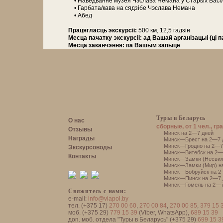
• Наведванне му­зея Чэслава Не­ма­на ў Старых Васі
• Гарбата/кава на сядзібе Чэслава Не­ма­на
• Абед
Працягласць экскурсіі:
500 км, 12,5 гадзін
Месца пачатку экскурсіі:
ад Вашай арганізацыі (ці 
Месца заканчэння:
па Вашым запыце
Туры в Беларусь
О нас
сборные, от 1 чел., гр
Отзывы
Минск на 2—7 дней
Награды
Минск—Брест на 2—7 
Минск—Гродно на 2—7
Экскурсоводы
Минск—Витебск на 2—
Контакты
Минск—Замки (Несвиж
Минск—Замки (Мир) н
Минск—Бобруйск на 2
Минск—Пинск на 2—7 
Минск—Гомель на 2—7
Свяжитесь с нами:
e-mail:
info@viapol.by
тел. (+375 17)
270 00 60
,
270 00 84
,
270 00 85
,
379 15 
моб. (+375 29)
779 15 39
(Viber, WhatsApp),
689 15 39
доп. моб. отдела "Туры в Беларусь" (+375 29)
699 15 3