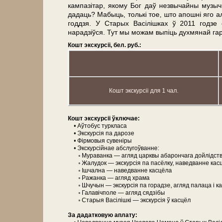
кампазітар, якому Бог даў незвычайны музычн
дадаць? Мабыць, толькі тое, што апошні яго
годдзя. У Старых Васілішках ў 2011 годзе
нарадзіўся. Тут мы можам выпіць духмянай гар
Кошт экскурсіі, бел. руб.:
Кошт экскурсіі для 1 чал.
Кошт экскурсіі ўключае:
• Аўтобус туркласа
• Экскурсія па дарозе
• Фірмовыя сувеніры
• Экскурсійнае абслугоўванне:
◦ Мураванка — агляд царквы абарончага дойлідст
◦ Жалудок — экскурсія па пасёлку, наведванне кас
◦ Ішчална — наведванне касцёла
◦ Ражанка — агляд хра­ма
◦ Шчучын — экскурсія па горадзе, агляд палаца і к
◦ Галавічполе — агляд сядзібы
◦ Старыя Васілішкі — экскурсія ў касцёл
За дадатковую аплату: