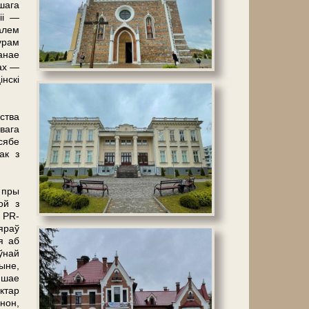
йшага
іі —
алем
урам
анае
ах —
нскі
ства
вага
сябе
ак з
 пры
ой з
 PR-
іяраў
я аб
ўнай
ыне,
йшае
ктар
нон,