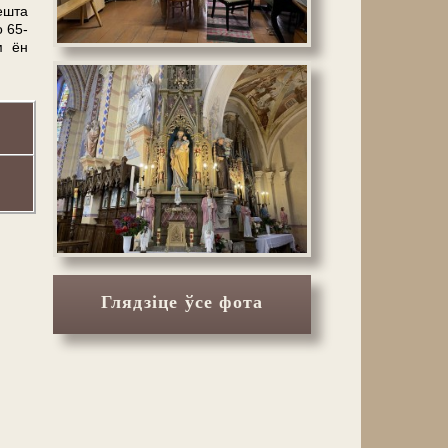
ешта
о 65-
м ён
Глядзіце ўсе фота