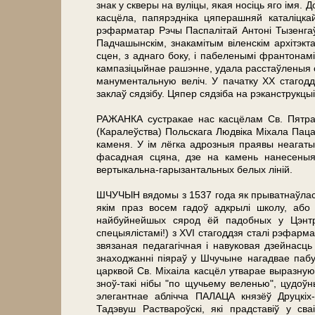
знак у скве­ры на вуліцы, якая носіць яго імя
касцёла, папярэдніка цяперашняй каталіцка
рэфарматар Рэчы Паспалітай Ан­тоні Тызенг
Падчашынскім, знакамітым віленскім архітэкт
сцен, з аднаго боку, і пабеленымі франтонам
кампазіцыйнае рашэнне, удала расстаўленыя 
манументальную веліч. У пачатку ХХ стагодд
заклаў сядзібу. Цяпер сядзіба на рэканструкц
РАЖАНКА сустракае нас касцёлам Св. Пятра 
(Каралеўства) Польскага Людвіка Міхала Паца,
каменя. У ім лёгка адрозныя праявы неагаты
фасадная сцяна, дзе на камень нанесеныя
вертыкальна-гарызантальных бе­лых ліній.
ШЧУЧЫН вядомы з 1537 го­да як прыватнаўласн
якім праз восем гадоў адкрылі шко­лу, або
найбуйнейшых сярод ёй падобных у Цэнтр
спецыялістамі!) з ХVI стагоддзя сталі рэфарма
звязаная педагагічная і навуковая дзейнасц
знаходжанні піяраў у Шчучыне нагадвае пабу
царквой Св. Міхаіла касцёл утварае выразную
зноў-такі нібы "по щучьему веленью", цудо
элегантнае аблічча ПАЛАЦА князёў Друцкіх-
Тадэвуш Раствароўскі, які прадставіў у с