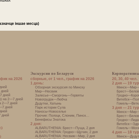
лішках
пазначце іншае месца)
Экскурсии по Беларуси
Корпоративны
афик на 2026
сборные, от 1 чел., график на 2026
20, 30, 40 чел.
1 день:
2 дня — 19 тур
дней
Обзорная экскурсия по Минску
Минск—Мир—Н
 дней
Мир—Несвиж
Брест—Белове
7 дней
Залесье—Сморгонь—Гервяты
Гродно—Короб
) на 2—7 дней
Новогрудок—Любча
Витебск—Поло
а 2—7 дней
Дудутки
,
Хатынь
Гомель—Ветка
—7 дней
Парк истории Сула
3 дня — 21 тур
дней
Наносы-Новоселье
Минск—Мир—
 дней
Прочие:
Полоцк
,
Слоним
,
Пинск
…
Брест—Белов
Бенефисы Знатока
Гродно—Лида
2 дня:
Витебск—Здр
39
АLBARUTHENIA: Брест—Пуща, 2 дня
Гомель—Моги
АLBARUTHENIA: Гродно—Щучин, 2 дня
4 дня — 18 тур
АLBARUTHENIA: Несвиж—Мир, 2 дня
Минск—Дуду
9