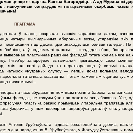
домая цяпер як царква Раства Багародзіцы. А ад Мураванкі дар
ы, напоўненыя сапраўднымі гістарычнымі скарбамі, назвы я
ншчына!
ПРАГРАМА
дратная ў пла­не, пакрытая высокім чарапічным дахам, завер
цца чатыры цыліндрычныя абарончыя вежы, усярэдзіне якіх 
да памяшкання пад дахам, дзе знаходзілася баявая галерэя. Па 
я байніцы, а ў падзямеллі царквы — склад для зброі, боепрыпас
а выверанае пластычнае рашэнне фа­са­даў гэтага хра­ма нясе на 
ву. Інтэр'ер зачароўвае вытанчанай прыгажосцю сваіх скляпен
юр, якія па волі дойліда то ператвараюцца ў вельмі склад
і да чатырох унутраных слупоў — лепшы доказ вольнага валод
з арсенала гатычнага мастацтва. Гэтым каменным сценам зусім х
юцца нязломнымі...
яўляецца па часе збудавання помнікам позняга барока, але вонкава
оўным фасадзе, не кажучы ўжо пра аскетычнасць бакавых. Усе, ад
экспрэсіўная пластыка ракако прымушае літаральна трапятаць алт
нага ўзорачча, у якім ювелір­ная апрацоўка дэталяў спалучаецц
...
я Ан­тонія Урублеўскага, віднага рэвалюцыйнага дзеяча, паплеч
оддзя з дня нараджэння В. Урублеўскага, у Жалудку ўсталяваны пам