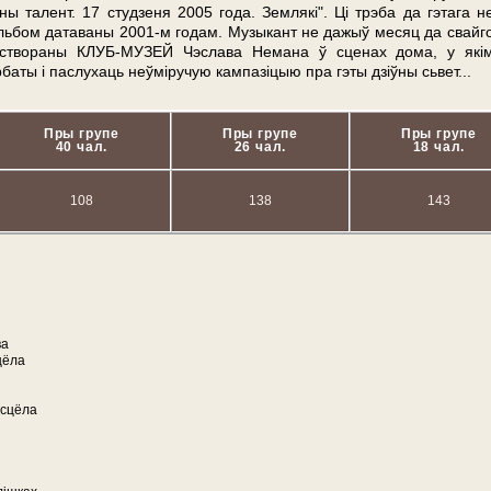
ы талент. 17 студзеня 2005 го­да. Землякі". Ці трэба да гэтага н
 альбом датаваны
2001-м
го­дам. Музыкант не дажыў ме­сяц да свай­г
 створаны КЛУБ-МУЗЕЙ Чэслава Не­ма­на ў сценах до­ма, у які
баты і паслухаць неўміручую кампазіцыю пра гэты дзіўны сьвет...
Пры групе
Пры групе
Пры групе
40 чал.
26 чал.
18 чал.
108
138
143
ва
цёла
асцёла