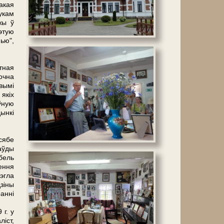
акая
укам
жы ў
этую
ью",
тная
очна
вымі
якіх
ўную
ынкі
сябе
аўды
бель
ення
эгла
зіны
ранні
г. у
ліст,