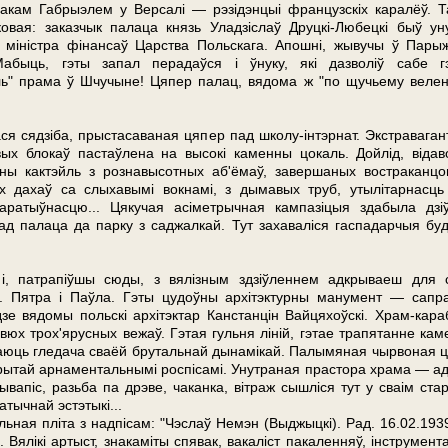
Жакам Габрыэлем у Версалі — рэзідэнцыі французскіх каралёў. Т
ковая: заказчык палаца князь Уладзіслаў Друцкі-Любецкі быў ун
 міністра фінансаў Царства Польскага. Апошні, жывучы ў Пары
Мабыць, гэты запал перадаўся і ўнуку, які дазволіў сабе г
аль" прама ў Шчучыне! Цяпер палац, вядома ж "по щучьему велен
ася сядзіба, прыстасаваная цяпер пад школу-інтэрнат. Экстраваган
ых блокаў пастаўлена на высокі каменны цокаль. Дойлід, відав
ны кактэйль з рознавысотных аб'ёмаў, завершаных востраканцо
ых дахаў са слыхавымі вокнамі, з дымавых труб, утылітарнасць 
каратыўнасцю... Цякучая асіметрычная кампазіцыя здабыла дзі
ад палаца да пар­ку з саджалкай. Тут захаваліся гаспадарчыя буд
, патрапіўшы сюды, з вялізным здзіўленнем адкрываеш для 
. Пятра і Паўла. Гэты цудоўны архітэктурны манумент — сапр
одзе вядомы польскі архітэктар Канстанцін Вайцяхоўскі. Храм-кара
вюх трох'ярусных вежаў. Гэтая гульня ліній, гэтае трапятанне кам
аюць гледача сваёй брутальнай дынамікай. Палымяная чырвоная ц
крытай арнаментальнымі роспісамі. Унутраная прастора хра­ма — ад
 жывапіс, разьба па дрэве, чаканка, вітраж сышліся тут у сваім ста
тычнай эстэтыкі...
ная пліта з надпісам: "Чэслаў Немэн (Выджыцкі). Рад. 16.02.1939 
. Вялікі артыст, знакаміты спявак, вакаліст пакаленняў, інструмента