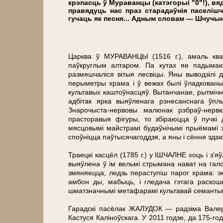
крэпасць ў Мураванцы (катэгорыі "0"!), вя
правядуць нас праз старадаўнія паселішч
гучаць як песня... Адным словам — Шчучы
Царква ў МУРАВАНЦЫ (1516 г.), амаль ква
паўкруглым алтаром. Па кутах яе падымаю
размяшчаліся вітыя лесвіцы. Яны выводзілі 
перыметры хра­ма і ў вежах былі ўладкованы
культавых каштоўнасцяў. Вытанчанае, рытмічн
адбітак ярка выяўленага рэнесанснага ўплы
Знарочыста-нервовы малюнак рэбраў-нерв
прасторавыя фігуры, то збіраюцца ў пучк
мясцовымі майстрамі будаўнічымі прыёмамі 
споўніцца паўтысячагоддзя, а яны і сёння зда
Траецкі касцёл (1785 г.) у ІШЧАЛНЕ хоць і з'
выяўлена ў ім вельмі стрымана нават на гал
змяняецца, ледзь пераступіш парог хра­ма: 
амбон ды, мабыць, і гледача гэтага раскош
шматзначнымі метафарамі культавай семантыкі
Гарадскі пасёлак ЖАЛУДОК — радзіма Валеры
Кастуся Каліноўскага. У 2011 годзе, да 175-г