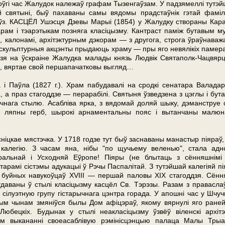
. Доўгі час Жалудок належаў графам Тызенгаўзам. У падзямеллі тутэ
й святыні, быў пахаваны самы вядомы прадстаўнік гэтай фаміл
аўз. КАСЦЁЛ Ушэсця Дзевы Марыі (1854) у Жалудку створаны Кар
арам і тэарэтыкам позняга класіцызму. Кантраст паміж бутавым м
і, калонамі, архітэктурным дэкорам — з другога, строга ўраўнаваж
скульптурныя акцэнты прыдаюць храму — пры яго невялікіх памер
зя на ўскраіне Жалудка малады князь Людвік Святаполк-Чацвярці
ыі, вяртае свой першапачатковы выгляд…
і Паўла (1827 г.). Храм пабудавалі на сродкі сенатара Валадар
 а праз стагоддзе — перарабілі. Святыня ўзведзена з цэглы і бута
чнага стылю. Асабліва ярка, з вядомай доляй шыку, дэманструе 
 ляпны герб, шырокі арнаментальны по­яс і вытанчаны малюн
іцкае мястэчка. У 1718 годзе тут быў заснаваны манастыр піяраў,
 калегію. З часам яна, нібы "по щучьему веленью", ста­ла адн
альнай і Усходняй Еўропе! Піяры (не блытаць з сённяшнімі
тарамі сістэмы адукацыі ў Рэчы Паспалітай. З тутэйшай калегіяй п
ь буйных навукоўцаў ХVІІІ — першай паловы ХІХ стагоддзя. Сённ
даваны ў стылі класіцызму касцёл Св. Тэрэзы. Разам з правасла
 сілуэтную групу гістарычнага цэнтра горада. У апошні час у Шчуч
ўным чынам змяніўся былы Дом афіцэраў, якому вярнулі яго ране
Любецкіх. Будынак у стылі неакласіцызму ўзвёў віленскі архітэ
ваім выкананні своеасаблівую рэмінісцэнцыю палаца Малы Трыа