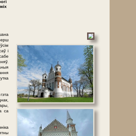
огі
кіх
шана
перш
ўсім
аў і
сабе
няў.
аныя
ання
утка
 гэта
нак,
ары,
а са
ніка
ятны