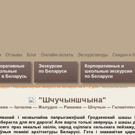
и
Отзывы
Блог
Онлайн-оплата
Экскурсоводы
Скидки и 
поративные
Экскурсии
Корпоративные и
кольные
по Беларуси
школьные экскурсии
 в Беларусь
по Беларуси
ларусі
/
Карпаратыўныя экскурсіі па Беларусі на 1—2 дня
/
"Шчучыншчына"
"Шчучыншчына"
ванка — Ішчална — Жалудок — Ражанка — Шчучын — Галавічпол
руяванай і незвычайна папрыгажэўшай Гродзенскай шашы 
зберагла для яго дарога! Але варта толькі звярнуць з шашы д
яго праз некалькі хвілін, сярод сціплага сельскага пейзажу,
ыя помнікі архітэктуры Беларусі. Гэта і знакамітая царк