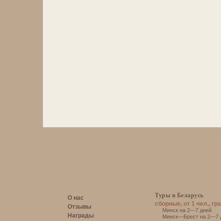
Туры в Беларусь
О нас
сборные, от 1 чел., гр
Отзывы
Минск на 2—7 дней
Награды
Минск—Брест на 2—7 