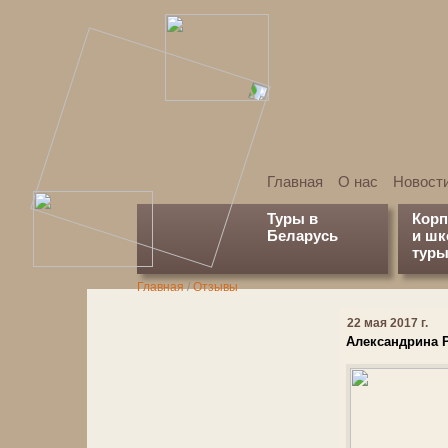
Главная
О нас
Новост
Туры в
Кор
Беларусь
и ш
туры
Главная
/
Отзывы
22 мая 2017 г.
Александрина Р