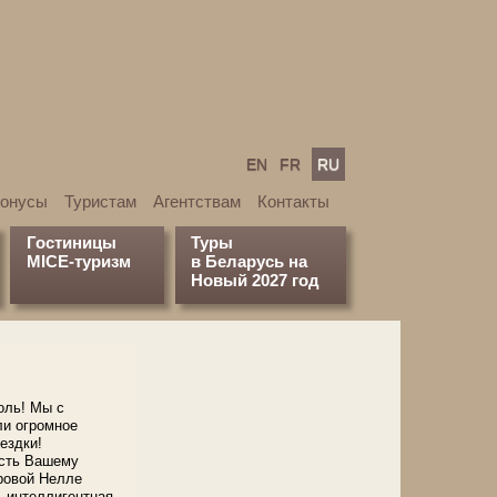
EN
FR
RU
бонусы
Туристам
Агентствам
Контакты
Гостиницы
Туры
MICE-туризм
в Беларусь на
Новый 2027 год
оль! Мы с
и огромное
ездки!
ость Вашему
ровой Нелле
 интеллигентная,