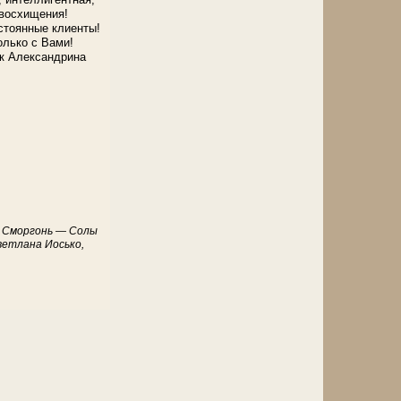
 восхищения!
стоянные клиенты!
олько с Вами!
к Александрина
— Сморгонь — Солы
ветлана Иосько,