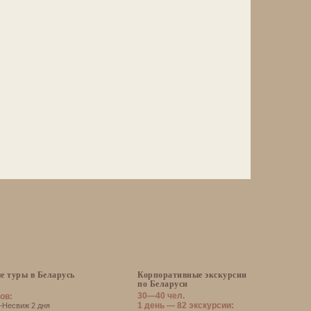
е туры в Беларусь
Корпоративные экскурсии
по Беларуси
30—40 чел.
ов:
1 день — 82 экскурсии:
есвиж 2 дня