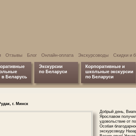
и
Отзывы
Блог
Онлайн-оплата
Экскурсоводы
Скидки и 
поративные
Экскурсии
Корпоративные и
кольные
по Беларуси
школьные экскурсии
 в Беларусь
по Беларуси
удак, г. Минск
Добрый день, Виап
Ярославом получил
удовольствие от по
Особая благодарн
экскурсоводу Наза
Васильевне! Умная,