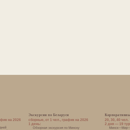
Экскурсии по Беларуси
Корпоративны
афик на 2026
сборные, от 1 чел., график на 2026
20, 30, 40 чел.
1 день:
2 дня — 19 тур
дней
Обзорная экскурсия по Минску
Минск—Мир—Н