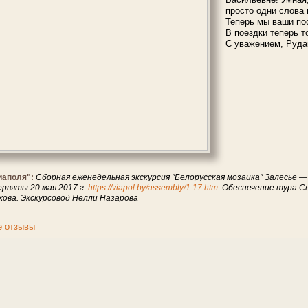
просто одни слова
Теперь мы ваши по
В поездки теперь т
С уважением, Руда
иаполя":
Сборная еженедельная экскурсия "Белорусская мозаика" Залесье 
рвяты 20 мая 2017 г.
https://viapol.by/assembly/1.17.htm
. Обеспечение тура С
ова. Экскурсовод Нелли Назарова
е отзывы