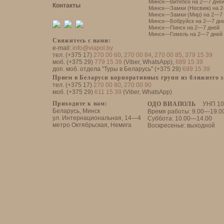
Минск—Витебск на 2—7 дне
Контакты
Минск—Замки (Несвиж) на 2
Минск—Замки (Мир) на 2—7 
Минск—Бобруйск на 2—7 дн
Минск—Пинск на 2—7 дней
Минск—Гомель на 2—7 дней
Свяжитесь с нами:
e-mail:
info@viapol.by
тел. (+375 17)
270 00 60
,
270 00 84
,
270 00 85
,
379 15 39
моб. (+375 29)
779 15 39
(Viber, WhatsApp),
689 15 39
доп. моб. отдела "Туры в Беларусь" (+375 29)
699 15 39
Прием в Беларуси корпоративных групп из ближнего 
тел. (+375 17)
270 00 80
,
270 00 90
моб. (+375 29)
611 15 39
(Viber, WhatsApp)
Приходите к нам:
ОДО ВИАПОЛЬ
УНП 10
Беларусь, Минск
Время работы: 9.00—19.0
ул. Интернациональная, 14—4
Суббота: 10.00—14.00
метро Октябрьская, Немига
Воскресенье: выходной