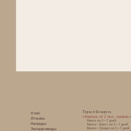
Туры в Беларусь
О нас
сборные, от 1 чел., график 
Отзывы
Минск на 2—7 дней
Награды
Минск—Брест на 2—7 дней
Минск—Гродно на 2—7 дней
Экскурсоводы