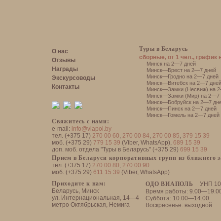
Туры в Беларусь
О нас
сборные, от 1 чел., график 
Отзывы
Минск на 2—7 дней
Награды
Минск—Брест на 2—7 дней
Минск—Гродно на 2—7 дней
Экскурсоводы
Минск—Витебск на 2—7 дне
Контакты
Минск—Замки (Несвиж) на 2
Минск—Замки (Мир) на 2—7 
Минск—Бобруйск на 2—7 дн
Минск—Пинск на 2—7 дней
Минск—Гомель на 2—7 дней
Свяжитесь с нами:
e-mail:
info@viapol.by
тел. (+375 17)
270 00 60
,
270 00 84
,
270 00 85
,
379 15 39
моб. (+375 29)
779 15 39
(Viber, WhatsApp),
689 15 39
доп. моб. отдела "Туры в Беларусь" (+375 29)
699 15 39
Прием в Беларуси корпоративных групп из ближнего 
тел. (+375 17)
270 00 80
,
270 00 90
моб. (+375 29)
611 15 39
(Viber, WhatsApp)
Приходите к нам:
ОДО ВИАПОЛЬ
УНП 10
Беларусь, Минск
Время работы: 9.00—19.0
ул. Интернациональная, 14—4
Суббота: 10.00—14.00
метро Октябрьская, Немига
Воскресенье: выходной