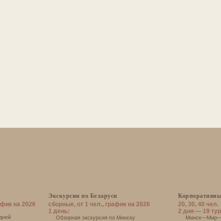
Экскурсии по Беларуси
Корпоративны
афик на 2026
сборные, от 1 чел., график на 2026
20, 30, 40 чел.
1 день:
2 дня — 19 тур
дней
Обзорная экскурсия по Минску
Минск—Мир—Н