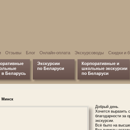
и
Отзывы
Блог
Онлайн-оплата
Экскурсоводы
Скидки и 
поративные
Экскурсии
Корпоративные и
кольные
по Беларуси
школьные экскурсии
 в Беларусь
по Беларуси
. Минск
Добрый день.
Хочется выразить 
благодарности за 
экскурсии.
Всё было на высше
Все туристы остал