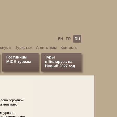
EN
FR
RU
бонусы
Туристам
Агентствам
Контакты
Гостиницы
Туры
MICE-туризм
в Беларусь на
Новый 2027 год
слова огромной
организацию
м уровне.
ись довольными.