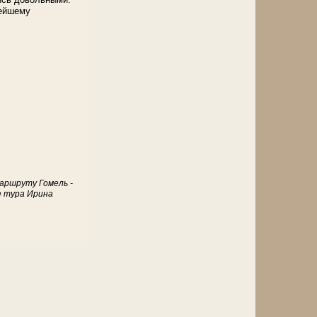
ейшему
маршруту Гомель -
е тура Ирина