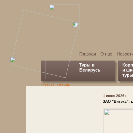
Главная
О нас
Новост
Туры в
Кор
Беларусь
и ш
туры
Главная
/
Отзывы
1 июня 2026 г.
ЗАО "Витэкс", г