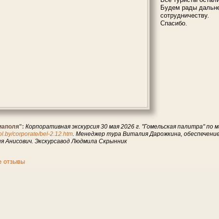
Будем рады дальн
сотрудничеству.
Спасибо.
иаполя":
Корпоративная экскурсия 30 мая 2026 г. "Гомельская палитра" по 
pol.by/corporate/bel-2.12.htm
. Менеджер тура Виталия Дарожкина, обеспечени
я Анисович. Экскурсавод Людмила Скрынник
е отзывы