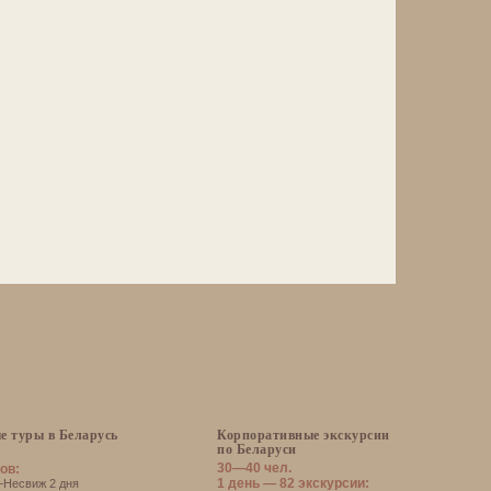
е туры в Беларусь
Корпоративные экскурсии
по Беларуси
30—40 чел.
ов:
1 день — 82 экскурсии:
есвиж 2 дня