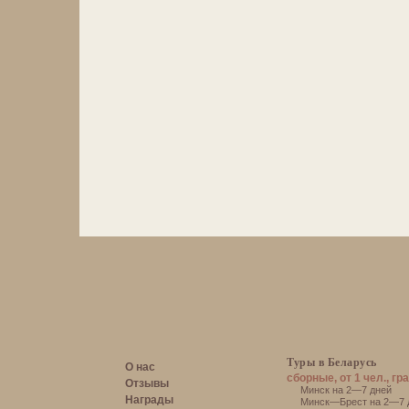
Туры в Беларусь
О нас
сборные, от 1 чел., гр
Отзывы
Минск на 2—7 дней
Награды
Минск—Брест на 2—7 