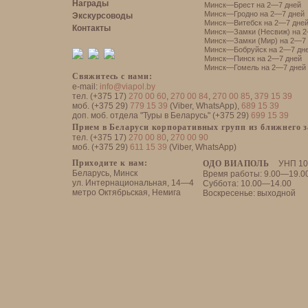
Награды
Минск—Брест на 2—7 дней
Минск—Гродно на 2—7 дней
Экскурсоводы
Минск—Витебск на 2—7 дне
Контакты
Минск—Замки (Несвиж) на 2
Минск—Замки (Мир) на 2—7 
Минск—Бобруйск на 2—7 дн
Минск—Пинск на 2—7 дней
Минск—Гомель на 2—7 дней
Свяжитесь с нами:
e-mail:
info@viapol.by
тел. (+375 17)
270 00 60
,
270 00 84
,
270 00 85
,
379 15 39
моб. (+375 29)
779 15 39
(Viber, WhatsApp),
689 15 39
доп. моб. отдела "Туры в Беларусь" (+375 29)
699 15 39
Прием в Беларуси корпоративных групп из ближнего 
тел. (+375 17)
270 00 80
,
270 00 90
моб. (+375 29)
611 15 39
(Viber, WhatsApp)
Приходите к нам:
ОДО ВИАПОЛЬ
УНП 10
Беларусь, Минск
Время работы: 9.00—19.0
ул. Интернациональная, 14—4
Суббота: 10.00—14.00
метро Октябрьская, Немига
Воскресенье: выходной