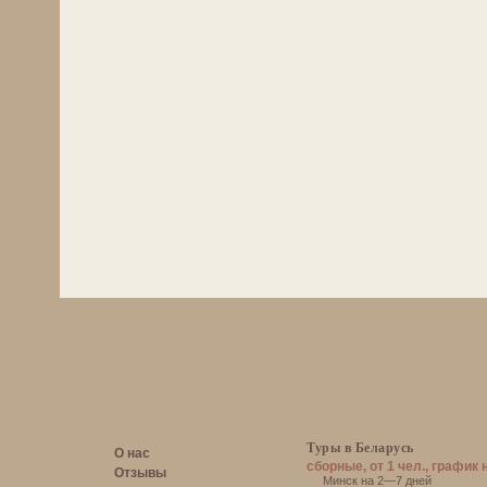
Туры в Беларусь
О нас
сборные, от 1 чел., график 
Отзывы
Минск на 2—7 дней