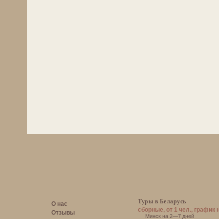
Туры в Беларусь
О нас
сборные, от 1 чел., график 
Отзывы
Минск на 2—7 дней