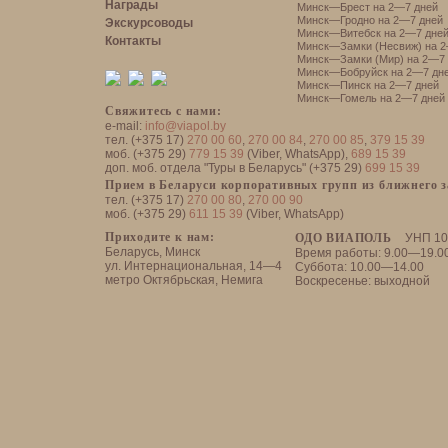
Награды
Минск—Брест на 2—7 дней
Минск—Гродно на 2—7 дней
Экскурсоводы
Минск—Витебск на 2—7 дне
Контакты
Минск—Замки (Несвиж) на 2
Минск—Замки (Мир) на 2—7 
Минск—Бобруйск на 2—7 дн
Минск—Пинск на 2—7 дней
Минск—Гомель на 2—7 дней
Свяжитесь с нами:
e-mail:
info@viapol.by
тел. (+375 17)
270 00 60
,
270 00 84
,
270 00 85
,
379 15 39
моб. (+375 29)
779 15 39
(Viber, WhatsApp),
689 15 39
доп. моб. отдела "Туры в Беларусь" (+375 29)
699 15 39
Прием в Беларуси корпоративных групп из ближнего 
тел. (+375 17)
270 00 80
,
270 00 90
моб. (+375 29)
611 15 39
(Viber, WhatsApp)
Приходите к нам:
ОДО ВИАПОЛЬ
УНП 10
Беларусь, Минск
Время работы: 9.00—19.0
ул. Интернациональная, 14—4
Суббота: 10.00—14.00
метро Октябрьская, Немига
Воскресенье: выходной