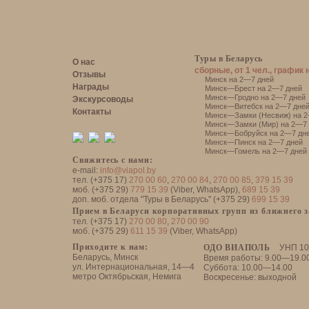
Туры в Беларусь
О нас
сборные, от 1 чел., график 
Отзывы
Минск на 2—7 дней
Награды
Минск—Брест на 2—7 дней
Минск—Гродно на 2—7 дней
Экскурсоводы
Минск—Витебск на 2—7 дне
Контакты
Минск—Замки (Несвиж) на 2
Минск—Замки (Мир) на 2—7 
Минск—Бобруйск на 2—7 дн
Минск—Пинск на 2—7 дней
Минск—Гомель на 2—7 дней
Свяжитесь с нами:
e-mail:
info@viapol.by
тел. (+375 17)
270 00 60
,
270 00 84
,
270 00 85
,
379 15 39
моб. (+375 29)
779 15 39
(Viber, WhatsApp),
689 15 39
доп. моб. отдела "Туры в Беларусь" (+375 29)
699 15 39
Прием в Беларуси корпоративных групп из ближнего 
тел. (+375 17)
270 00 80
,
270 00 90
моб. (+375 29)
611 15 39
(Viber, WhatsApp)
Приходите к нам:
ОДО ВИАПОЛЬ
УНП 10
Беларусь, Минск
Время работы: 9.00—19.0
ул. Интернациональная, 14—4
Суббота: 10.00—14.00
метро Октябрьская, Немига
Воскресенье: выходной