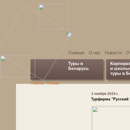
Главная
О нас
Новости
О
Туры в
Корпора
Беларусь
и школь
туры в Б
Главная
/
Отзывы
2 ноября 2024 г.
Турфирма "Русский э