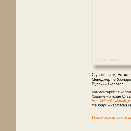
Курган Славы
С уважением, Наталь
Менеджер по бронир
Русский экспресс
Комментарий "Виапол
Хатынь – Курган Славы
https://viapol.by/crush_
Федорук, Анастасия Л
Просмотреть все отз