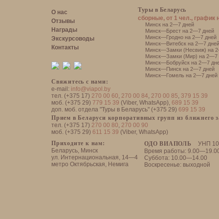
Туры в Беларусь
О нас
сборные, от 1 чел., график 
Отзывы
Минск на 2—7 дней
Награды
Минск—Брест на 2—7 дней
Минск—Гродно на 2—7 дней
Экскурсоводы
Минск—Витебск на 2—7 дне
Контакты
Минск—Замки (Несвиж) на 2
Минск—Замки (Мир) на 2—7 
Минск—Бобруйск на 2—7 дн
Минск—Пинск на 2—7 дней
Минск—Гомель на 2—7 дней
Свяжитесь с нами:
e-mail:
info@viapol.by
тел. (+375 17)
270 00 60
,
270 00 84
,
270 00 85
,
379 15 39
моб. (+375 29)
779 15 39
(Viber, WhatsApp),
689 15 39
доп. моб. отдела "Туры в Беларусь" (+375 29)
699 15 39
Прием в Беларуси корпоративных групп из ближнего 
тел. (+375 17)
270 00 80
,
270 00 90
моб. (+375 29)
611 15 39
(Viber, WhatsApp)
Приходите к нам:
ОДО ВИАПОЛЬ
УНП 10
Беларусь, Минск
Время работы: 9.00—19.0
ул. Интернациональная, 14—4
Суббота: 10.00—14.00
метро Октябрьская, Немига
Воскресенье: выходной