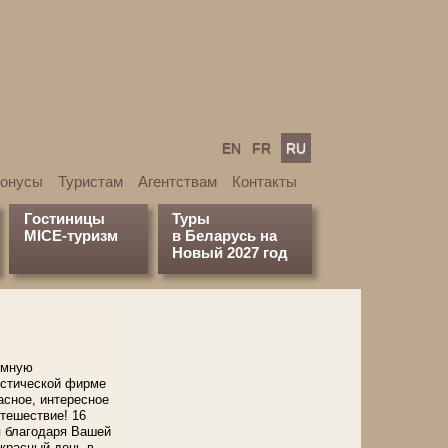
EN
FR
RU
бонусы
Туристам
Агентствам
Контакты
Гостиницы
Туры
MICE-туризм
в Беларусь на
Новый 2027 год
омную
истической фирме
асное, интересное
тешествие! 16
я благодаря Вашей
красный день в