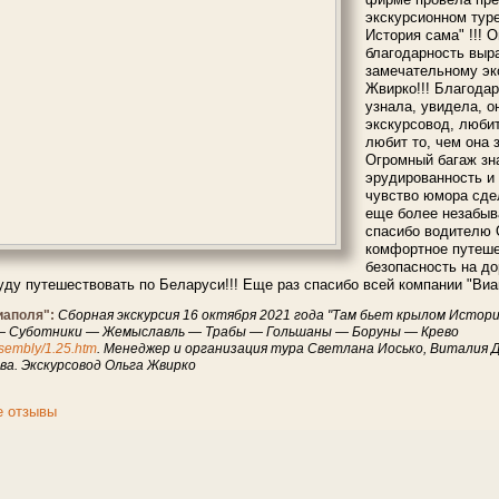
экскурсионном тур
История сама" !!! 
благодарность вы
замечательному эк
Жвирко!!! Благодар
узнала, увидела, о
экскурсовод, любит
любит то, чем она 
Огромный багаж зн
эрудированность и
чувство юмора сде
еще более незабыв
спасибо водителю 
комфортное путеше
безопасность на дор
уду путешествовать по Беларуси!!! Еще раз спасибо всей компании "Виап
иаполя":
Сборная экскурсия 16 октября 2021 года "Там бьет крылом Истори
— Суботники — Жемыславль — Трабы — Гольшаны — Боруны — Крево
assembly/1.25.htm
. Менеджер и организация тура Светлана Иосько, Виталия 
ва. Экскурсовод Ольга Жвирко
е отзывы