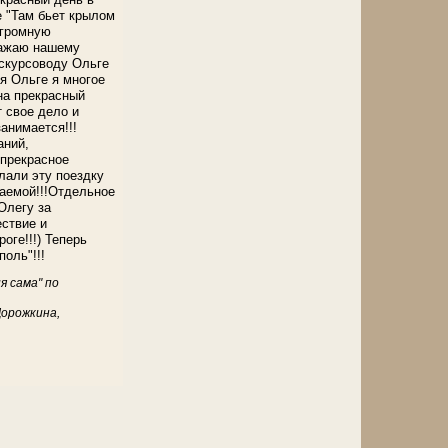
е "Там бьет крылом
Огромную
ражаю нашему
скурсоводу Ольге
я Ольге я многое
на прекрасный
 свое дело и
занимается!!!
аний,
 прекрасное
лали эту поездку
аемой!!!Отдельное
Олегу за
ствие и
оге!!!) Теперь
оль"!!!
я сама" по
Дорожкина,