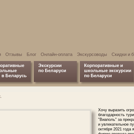
и
Отзывы
Блог
Онлайн-оплата
Экскурсоводы
Скидки и 
поративные
Экскурсии
Корпоративные и
кольные
по Беларуси
школьные экскурсии
 в Беларусь
по Беларуси
.
Хочу выразить огр
благодарность тур
"Виаполь" за прекр
и увлекательное пу
октября 2021 года 
фирме провела пре