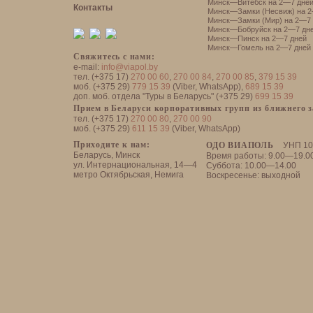
Минск—Витебск на 2—7 дне
Контакты
Минск—Замки (Несвиж) на 2
Минск—Замки (Мир) на 2—7 
Минск—Бобруйск на 2—7 дн
Минск—Пинск на 2—7 дней
Минск—Гомель на 2—7 дней
Свяжитесь с нами:
e-mail:
info@viapol.by
тел. (+375 17)
270 00 60
,
270 00 84
,
270 00 85
,
379 15 39
моб. (+375 29)
779 15 39
(Viber, WhatsApp),
689 15 39
доп. моб. отдела "Туры в Беларусь" (+375 29)
699 15 39
Прием в Беларуси корпоративных групп из ближнего 
тел. (+375 17)
270 00 80
,
270 00 90
моб. (+375 29)
611 15 39
(Viber, WhatsApp)
Приходите к нам:
ОДО ВИАПОЛЬ
УНП 10
Беларусь, Минск
Время работы: 9.00—19.0
ул. Интернациональная, 14—4
Суббота: 10.00—14.00
метро Октябрьская, Немига
Воскресенье: выходной