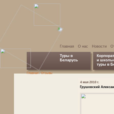
Главная
О нас
Новости
О
Туры в
Корпора
Беларусь
и школь
туры в Б
Главная
/
Отзывы
4 мая 2010 г.
Грушовский Алекса