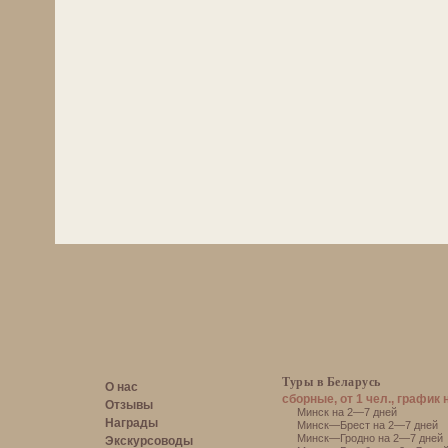
Туры в Беларусь
О нас
сборные, от 1 чел., график 
Отзывы
Минск на 2—7 дней
Награды
Минск—Брест на 2—7 дней
Минск—Гродно на 2—7 дней
Экскурсоводы