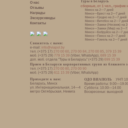
Туры в Беларусь
О нас
сборные, от 1 чел., график 
Отзывы
Минск на 2—7 дней
Награды
Минск—Брест на 2—7 дней
Минск—Гродно на 2—7 дней
Экскурсоводы
Минск—Витебск на 2—7 дне
Контакты
Минск—Замки (Несвиж) на 2
Минск—Замки (Мир) на 2—7 
Минск—Бобруйск на 2—7 дн
Минск—Пинск на 2—7 дней
Минск—Гомель на 2—7 дней
Свяжитесь с нами:
e-mail:
info@viapol.by
тел. (+375 17)
270 00 60
,
270 00 84
,
270 00 85
,
379 15 39
моб. (+375 29)
779 15 39
(Viber, WhatsApp),
689 15 39
доп. моб. отдела "Туры в Беларусь" (+375 29)
699 15 39
Прием в Беларуси корпоративных групп из ближнего 
тел. (+375 17)
270 00 80
,
270 00 90
моб. (+375 29)
611 15 39
(Viber, WhatsApp)
Приходите к нам:
ОДО ВИАПОЛЬ
УНП 10
Беларусь, Минск
Время работы: 9.00—19.0
ул. Интернациональная, 14—4
Суббота: 10.00—14.00
метро Октябрьская, Немига
Воскресенье: выходной