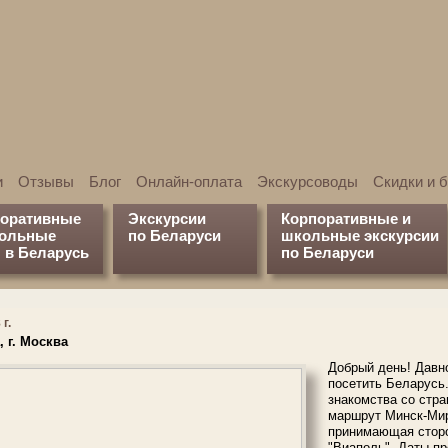
и
Отзывы
Блог
Онлайн-оплата
Экскурсоводы
Скидки и 
поративные
Экскурсии
Корпоративные и
кольные
по Беларуси
школьные экскурсии
 в Беларусь
по Беларуси
г.
 г. Москва
Добрый день! Давн
посетить Беларусь.
знакомства со стр
маршрут Минск-Мир
принимающая стор
"Виаполь". Даты пр