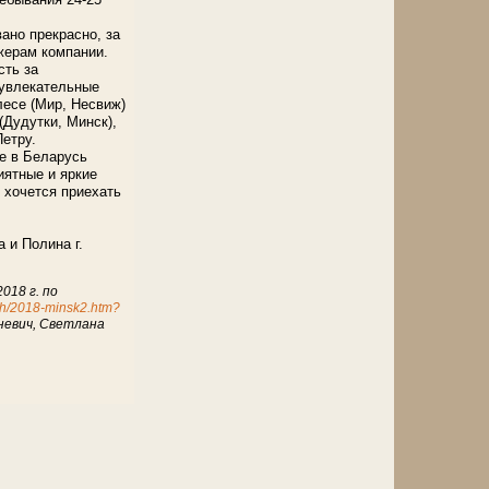
ано прекрасно, за
жерам компании.
сть за
увлекательные
лесе (Мир, Несвиж)
(Дудутки, Минск),
етру.
е в Беларусь
иятные и яркие
 хочется приехать
 и Полина г.
018 г. по
ush/2018-minsk2.htm?
невич, Светлана