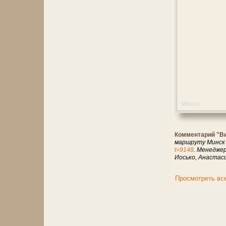
Минск
Комментарий "В
маршруту Минск -
t=9148
. Менедже
Иосько, Анастас
Просмотреть вс