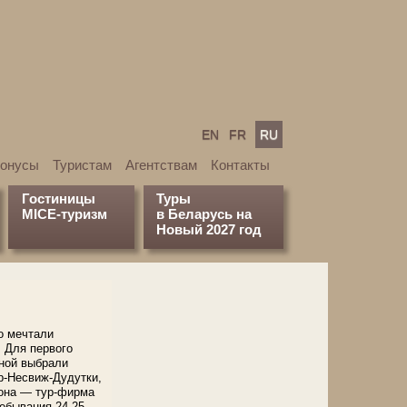
EN
FR
RU
бонусы
Туристам
Агентствам
Контакты
Гостиницы
Туры
MICE-туризм
в Беларусь на
Новый 2027 год
о мечтали
 Для первого
аной выбрали
-Несвиж-Дудутки,
она — тур-фирма
ебывания 24-25