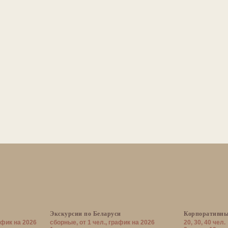
Экскурсии по Беларуси
Корпоративны
афик на 2026
сборные, от 1 чел., график на 2026
20, 30, 40 чел.