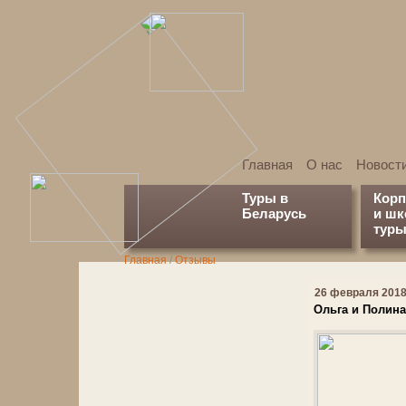
Главная
О нас
Новост
Туры в
Кор
Беларусь
и ш
туры
Главная
/
Отзывы
26 февраля 2018 
Ольга и Полина,