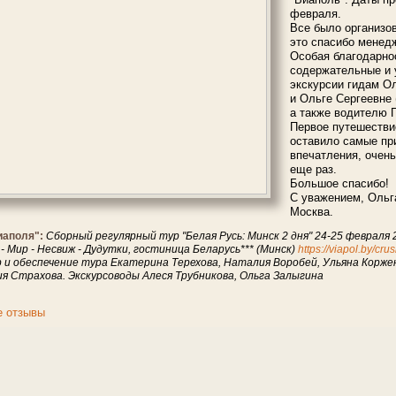
февраля.
Все было организов
это спасибо менед
Особая благодарно
содержательные и 
экскурсии гидам О
и Ольге Сергеевне 
а также водителю П
Первое путешестви
оставило самые пр
впечатления, очень
еще раз.
Большое спасибо!
С уважением, Ольга
Москва.
иаполя":
Сборный регулярный тур "Белая Русь: Минск 2 дня" 24-25 февраля 2
 Мир - Несвиж - Дудутки, гостиница Беларусь*** (Минск)
https://viapol.by/cr
р и обеспечение тура Екатерина Терехова, Наталия Воробей, Ульяна Корже
ия Страхова. Экскурсоводы Алеся Трубникова, Ольга Залыгина
е отзывы