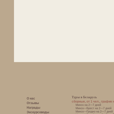
Туры в Беларусь
О нас
сборные, от 1 чел., график 
Отзывы
Минск на 2—7 дней
Награды
Минск—Брест на 2—7 дней
Минск—Гродно на 2—7 дней
Экскурсоводы