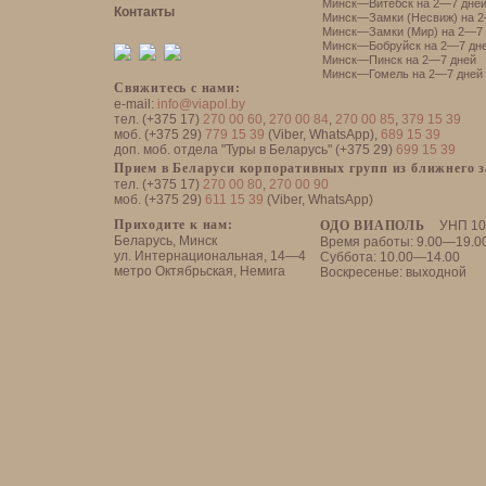
Минск—Витебск на 2—7 дне
Контакты
Минск—Замки (Несвиж) на 2
Минск—Замки (Мир) на 2—7 
Минск—Бобруйск на 2—7 дн
Минск—Пинск на 2—7 дней
Минск—Гомель на 2—7 дней
Свяжитесь с нами:
e-mail:
info@viapol.by
тел. (+375 17)
270 00 60
,
270 00 84
,
270 00 85
,
379 15 39
моб. (+375 29)
779 15 39
(Viber, WhatsApp),
689 15 39
доп. моб. отдела "Туры в Беларусь" (+375 29)
699 15 39
Прием в Беларуси корпоративных групп из ближнего 
тел. (+375 17)
270 00 80
,
270 00 90
моб. (+375 29)
611 15 39
(Viber, WhatsApp)
Приходите к нам:
ОДО ВИАПОЛЬ
УНП 10
Беларусь, Минск
Время работы: 9.00—19.0
ул. Интернациональная, 14—4
Суббота: 10.00—14.00
метро Октябрьская, Немига
Воскресенье: выходной