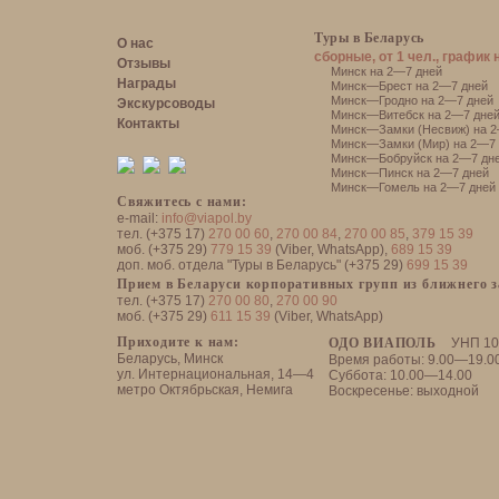
Туры в Беларусь
О нас
сборные, от 1 чел., график 
Отзывы
Минск на 2—7 дней
Награды
Минск—Брест на 2—7 дней
Минск—Гродно на 2—7 дней
Экскурсоводы
Минск—Витебск на 2—7 дне
Контакты
Минск—Замки (Несвиж) на 2
Минск—Замки (Мир) на 2—7 
Минск—Бобруйск на 2—7 дн
Минск—Пинск на 2—7 дней
Минск—Гомель на 2—7 дней
Свяжитесь с нами:
e-mail:
info@viapol.by
тел. (+375 17)
270 00 60
,
270 00 84
,
270 00 85
,
379 15 39
моб. (+375 29)
779 15 39
(Viber, WhatsApp),
689 15 39
доп. моб. отдела "Туры в Беларусь" (+375 29)
699 15 39
Прием в Беларуси корпоративных групп из ближнего 
тел. (+375 17)
270 00 80
,
270 00 90
моб. (+375 29)
611 15 39
(Viber, WhatsApp)
Приходите к нам:
ОДО ВИАПОЛЬ
УНП 10
Беларусь, Минск
Время работы: 9.00—19.0
ул. Интернациональная, 14—4
Суббота: 10.00—14.00
метро Октябрьская, Немига
Воскресенье: выходной