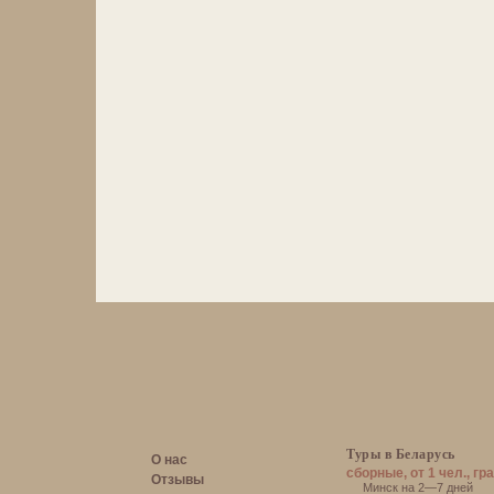
Туры в Беларусь
О нас
сборные, от 1 чел., гр
Отзывы
Минск на 2—7 дней