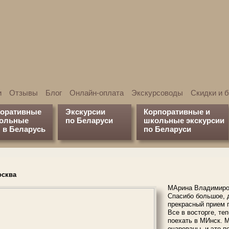
и
Отзывы
Блог
Онлайн-оплата
Экскурсоводы
Скидки и 
поративные
Экскурсии
Корпоративные и
кольные
по Беларуси
школьные экскурсии
 в Беларусь
по Беларуси
осква
МАрина Владимиров
Спасибо большое, 
прекрасный прием 
Все в восторге, те
поехать в МИнск. 
очарованы, и это п