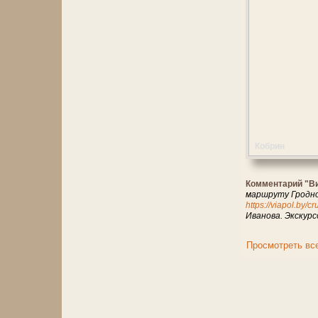
Кобрин
Комментарий "В
маршруту Гродно
https://viapol.by/
Иванова. Экскур
Просмотреть вс