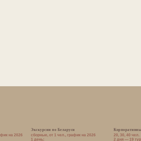
Экскурсии по Беларуси
Корпоративны
афик на 2026
сборные, от 1 чел., график на 2026
20, 30, 40 чел.
1 день:
2 дня — 19 тур