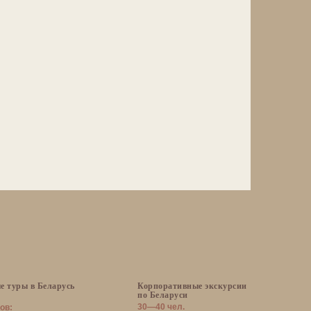
е туры в Беларусь
Корпоративные экскурсии
по Беларуси
30—40 чел.
ов: