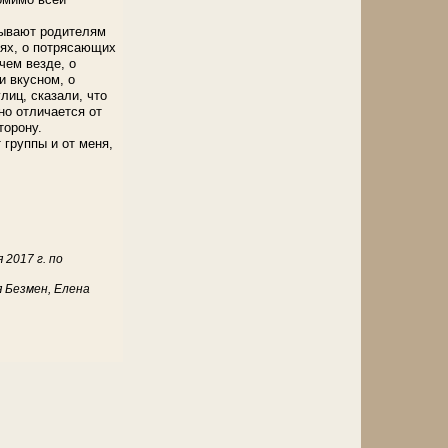
зывают родителям
иях, о потрясающих
чем везде, о
и вкусном, о
лиц, сказали, что
но отличается от
торону.
 группы и от меня,
2017 г. по
 Безмен, Елена