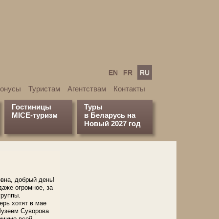
EN
FR
RU
бонусы
Туристам
Агентствам
Контакты
Гостиницы
Туры
MICE-туризм
в Беларусь на
Новый 2027 год
на, добрый день!
даже огромное, за
группы.
перь хотят в мае
Музеем Суворова
омимо всей