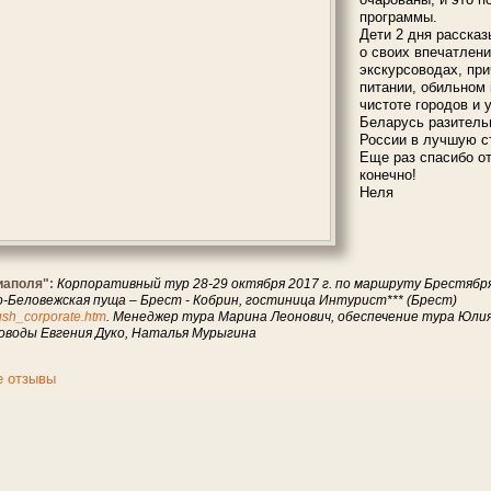
программы.
Дети 2 дня расска
о своих впечатлен
экскурсоводах, при
питании, обильном 
чистоте городов и у
Беларусь разитель
России в лучшую с
Еще раз спасибо от
конечно!
Неля
иаполя":
Корпоративный тур 28-29 октября 2017 г. по маршруту Брестября 
-Беловежская пуща – Брест - Кобрин, гостиница Интурист*** (Брест)
crush_corporate.htm
. Менеджер тура Марина Леонович, обеспечение тура Юлия
соводы Евгения Дуко, Наталья Мурыгина
е отзывы