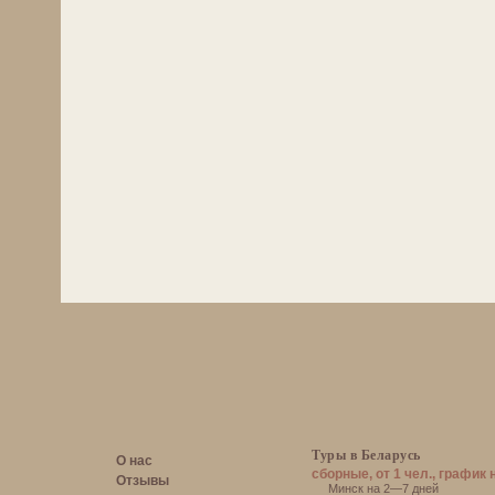
Туры в Беларусь
О нас
сборные, от 1 чел., график 
Отзывы
Минск на 2—7 дней