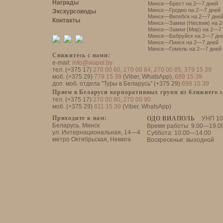
Награды
Минск—Брест на 2—7 дней
Минск—Гродно на 2—7 дней
Экскурсоводы
Минск—Витебск на 2—7 дне
Контакты
Минск—Замки (Несвиж) на 2
Минск—Замки (Мир) на 2—7 
Минск—Бобруйск на 2—7 дн
Минск—Пинск на 2—7 дней
Минск—Гомель на 2—7 дней
Свяжитесь с нами:
e-mail:
info@viapol.by
тел. (+375 17)
270 00 60
,
270 00 84
,
270 00 85
,
379 15 39
моб. (+375 29)
779 15 39
(Viber, WhatsApp),
689 15 39
доп. моб. отдела "Туры в Беларусь" (+375 29)
699 15 39
Прием в Беларуси корпоративных групп из ближнего 
тел. (+375 17)
270 00 80
,
270 00 90
моб. (+375 29)
611 15 39
(Viber, WhatsApp)
Приходите к нам:
ОДО ВИАПОЛЬ
УНП 10
Беларусь, Минск
Время работы: 9.00—19.0
ул. Интернациональная, 14—4
Суббота: 10.00—14.00
метро Октябрьская, Немига
Воскресенье: выходной