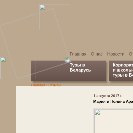
Главная
О нас
Новости
О
Туры в
Корпора
Беларусь
и школь
туры в Б
Главная
/
Отзывы
1 августа 2017 г.
Мария и Полина Арав