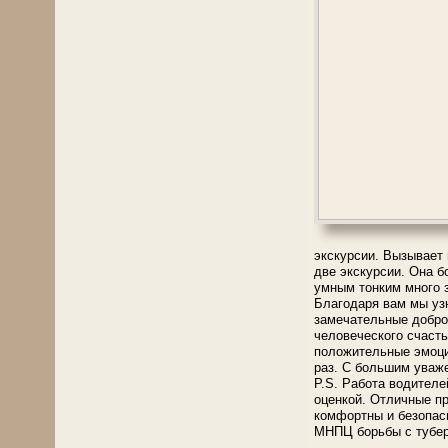
экскурсии. Вызывает 
две экскурсии. Она 
умным тонким много 
Благодаря вам мы узн
замечательные добро
человеческого счаст
положительные эмоци
раз. С большим уваж
P.S. Работа водител
оценкой. Отличные п
комфортны и безопас
МНПЦ борьбы с тубе