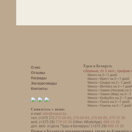
Туры в Беларусь
О нас
сборные, от 1 чел., график 
Отзывы
Минск на 2—7 дней
Награды
Минск—Брест на 2—7 дней
Минск—Гродно на 2—7 дней
Экскурсоводы
Минск—Витебск на 2—7 дне
Контакты
Минск—Замки (Несвиж) на 2
Минск—Замки (Мир) на 2—7 
Минск—Бобруйск на 2—7 дн
Минск—Пинск на 2—7 дней
Минск—Гомель на 2—7 дней
Свяжитесь с нами:
e-mail:
info@viapol.by
тел. (+375 17)
270 00 60
,
270 00 84
,
270 00 85
,
379 15 39
моб. (+375 29)
779 15 39
(Viber, WhatsApp),
689 15 39
доп. моб. отдела "Туры в Беларусь" (+375 29)
699 15 39
Прием в Беларуси корпоративных групп из ближнего 